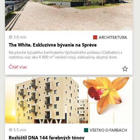
3.0 min
ARCHITEKTÚRA
The White. Exkluzívne bývanie na Spréve
Na ploche bývalého berlínskeho Východného prístavu (Osthafen) s
rozlohou viac ako 4 000 m² vznikol nový, exkluzívny obytný dom.
Čítať viac
star_border
5.5 min
VŠETKO O FARBÁCH
Rozlúštil DNA 144 farebných tónov