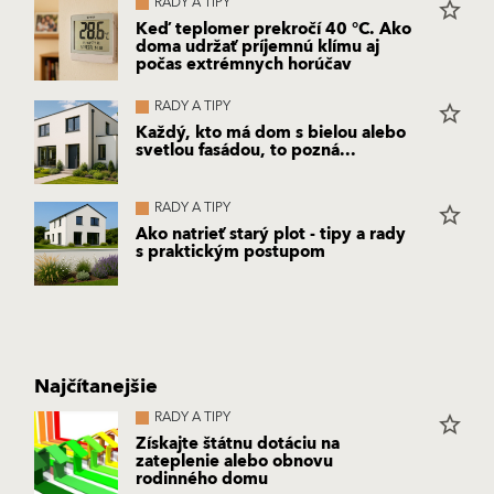
RADY A TIPY
star_border
Keď teplomer prekročí 40 °C. Ako
doma udržať príjemnú klímu aj
počas extrémnych horúčav
RADY A TIPY
star_border
Každý, kto má dom s bielou alebo
svetlou fasádou, to pozná...
RADY A TIPY
star_border
Ako natrieť starý plot - tipy a rady
s praktickým postupom
Najčítanejšie
RADY A TIPY
star_border
Získajte štátnu dotáciu na
zateplenie alebo obnovu
rodinného domu