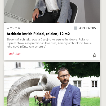
9.0 min
ROZHOVORY
Architekt Imrich Pleidel, (nielen) 12 m2
Slovenskí architekti poznajú svojho kolegu veľmi dobre. Roky ich
reprezentoval ako predseda Slovenskej komory architektov. Aké sú
jeho nové plány, kam smeruje?
Čítať viac
star_border