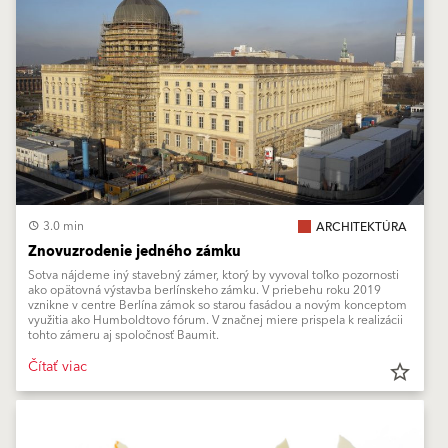
3.0 min
ARCHITEKTÚRA
Znovuzrodenie jedného zámku
Sotva nájdeme iný stavebný zámer, ktorý by vyvoval toľko pozornosti
ako opätovná výstavba berlínskeho zámku. V priebehu roku 2019
vznikne v centre Berlína zámok so starou fasádou a novým konceptom
využitia ako Humboldtovo fórum. V značnej miere prispela k realizácii
tohto zámeru aj spoločnosť Baumit.
Čítať viac
star_border