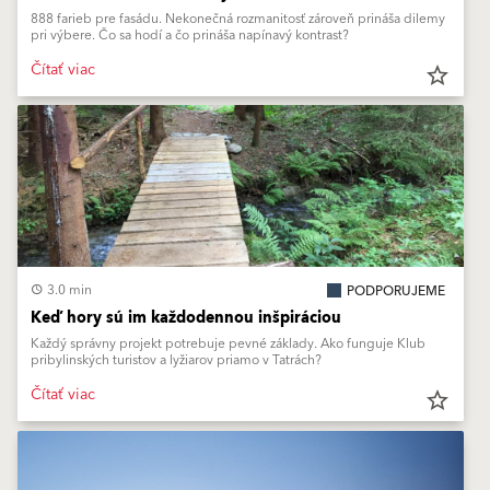
888 farieb pre fasádu. Nekonečná rozmanitosť zároveň prináša dilemy
pri výbere. Čo sa hodí a čo prináša napínavý kontrast?
Čítať viac
star_border
3.0 min
PODPORUJEME
Keď hory sú im každodennou inšpiráciou
Každý správny projekt potrebuje pevné základy. Ako funguje Klub
pribylinských turistov a lyžiarov priamo v Tatrách?
Čítať viac
star_border