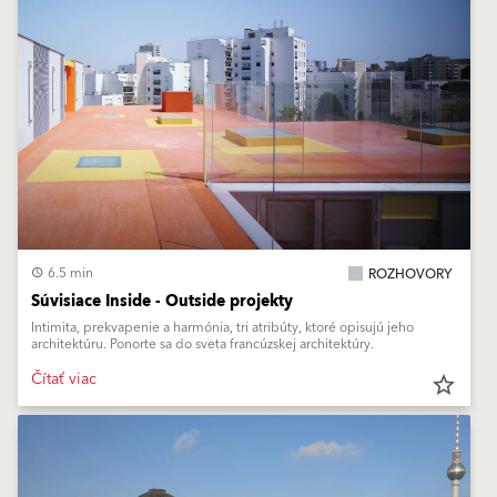
6.5 min
ROZHOVORY
Súvisiace Inside - Outside projekty
Intimita, prekvapenie a harmónia, tri atribúty, ktoré opisujú jeho
architektúru. Ponorte sa do sveta francúzskej architektúry.
Čítať viac
star_border