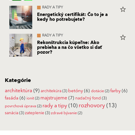
RADY A TIPY
star_border
Energetický certifikát: Čo to je a
kedy ho potrebujete?
RADY A TIPY
star_border
Rekonštrukcia kúpeľne: Ako
prebieha a na čo všetko si dať
pozor?
Kategórie
architektúra
(9)
betóny
(6)
farby
(6)
architekúra
(3)
dotácie
(2)
fasáda
(6)
majstrujeme
(7)
nadačný fond
(3)
ionit
(2)
rozhovory
(13)
rady a tipy
(10)
povrchová úprava
(2)
sanácia
(3)
zateplenie
(3)
zdravé bývanie
(2)