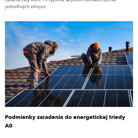
vykúrite celý dom. Pri výpočte sa potom zohľadní pomer
jednotlivých zdrojov.
Podmienky zaradenia do energetickej triedy
A0