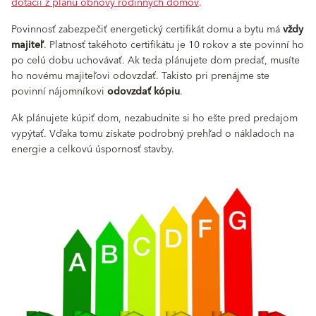
dotácii z plánu obnovy rodinných domov
.
Povinnosť zabezpečiť energetický certifikát domu a bytu má
vždy
majiteľ
. Platnosť takéhoto certifikátu je 10 rokov a ste povinní ho
po celú dobu uchovávať. Ak teda plánujete dom predať, musíte
ho novému majiteľovi odovzdať. Takisto pri prenájme ste
povinní nájomníkovi
odovzdať kópiu
.
Ak plánujete kúpiť dom, nezabudnite si ho ešte pred predajom
vypýtať. Vďaka tomu získate podrobný prehľad o nákladoch na
energie a celkovú úspornosť stavby.