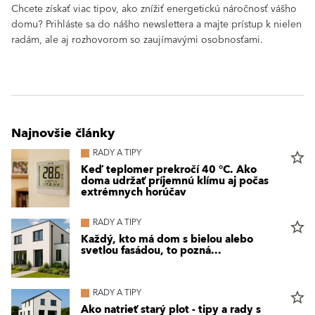
Chcete získať viac tipov, ako znížiť energetickú náročnosť vášho
domu? Prihláste sa do nášho newslettera a majte prístup k nielen
radám, ale aj rozhovorom so zaujímavými osobnosťami.
Najnovšie články
RADY A TIPY
star_border
Keď teplomer prekročí 40 °C. Ako
doma udržať príjemnú klímu aj počas
extrémnych horúčav
RADY A TIPY
star_border
Každý, kto má dom s bielou alebo
svetlou fasádou, to pozná...
RADY A TIPY
star_border
Ako natrieť starý plot - tipy a rady s