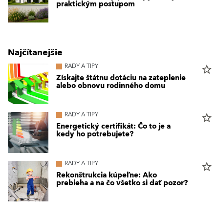
praktickým postupom
Najčítanejšie
RADY A TIPY
star_border
Získajte štátnu dotáciu na zateplenie
alebo obnovu rodinného domu
RADY A TIPY
star_border
Energetický certifikát: Čo to je a
kedy ho potrebujete?
RADY A TIPY
star_border
Rekonštrukcia kúpeľne: Ako
prebieha a na čo všetko si dať pozor?