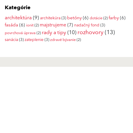
Kategórie
architektúra
(9)
betóny
(6)
farby
(6)
architekúra
(3)
dotácie
(2)
fasáda
(6)
majstrujeme
(7)
nadačný fond
(3)
ionit
(2)
rozhovory
(13)
rady a tipy
(10)
povrchová úprava
(2)
sanácia
(3)
zateplenie
(3)
zdravé bývanie
(2)
Produkty
GO2morrow
Povrchové úpravy
Tepelnoizolačné systémy
VIVA
Zateplenie - komponenty
Obnova fasády a balkónov
Baumit CreativTop
Vonkajšie omietky a stierky
Sanačné a historické omietky
Jedinečné príbehy