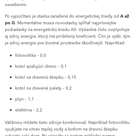
osvetlením.
Po vypočítaní je stavba zaradená do energetickej triedy od
A až
po G
. Momentálne musia novostavby spĺňať najprísnejšie
požiadavky na energetickú triedu A0. Výsledné číslo ovplyvňuje
aj zdroj energie, ktorý má pridelený koeficient. Čím je vyšší, tým
je zdroj energie pre životné prostredie škodlivejší. Napríklad:
fotovoltika – 0,0
kotol spaľujúci drevo – 0,1
kotol na drevenú štiepku – 0,15
kotol na drevené palety – 0,2
plyn – 1,1
elektrina – 2,2
Väčšinou môžete tieto zdroje kombinovať. Napríklad fotovoltiku
využijete na ohrev teplej vody a kotlom na drevnú štiepku