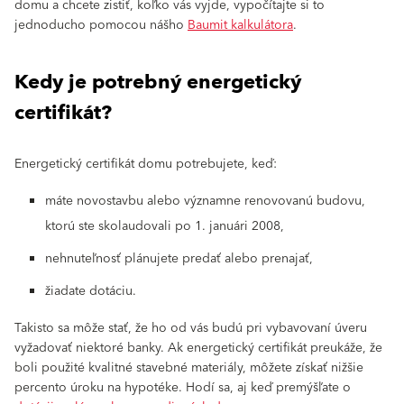
domu a chcete zistiť, koľko vás vyjde, vypočítajte si to
jednoducho pomocou nášho
Baumit kalkulátora
.
Kedy je potrebný energetický
certifikát?
Energetický certifikát domu potrebujete, keď:
máte novostavbu alebo významne renovovanú budovu,
ktorú ste skolaudovali po 1. januári 2008,
nehnuteľnosť plánujete predať alebo prenajať,
žiadate dotáciu.
Takisto sa môže stať, že ho od vás budú pri vybavovaní úveru
vyžadovať niektoré banky. Ak energetický certifikát preukáže, že
boli použité kvalitné stavebné materiály, môžete získať nižšie
percento úroku na hypotéke. Hodí sa, aj keď premýšľate o