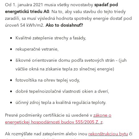
Od 1. januára 2021 musia všetky novostavby
spadať pod
energetickú triedu A0
. Na to, aby vašu stavbu do tejto triedy
zaradili, sa musí výsledná hodnota spotreby energie dostať pod
úroveň 54 kWh/m2.
Ako to dosiahnuť?
Kvalitné zateplenie strechy a fasády,
rekuperačné vetranie,
šikovné orientovanie domu podľa svetových strán – (juh
väčšie okná na získanie tepla zo slnečnej energie)
fotovoltika na ohrev teplej vody,
dobré tepelnoizolačné vlastnosti okien a dverí,
účinný zdroj tepla a kvalitná regulácia teploty.
Presné podmienky certifikácie sú uvedené v
zákone o
energetickej hospodárnosti budov 555/2005 Z. z
.
Ak rozmýšľate nad zateplením alebo inou
rekonštrukciou bytu
či