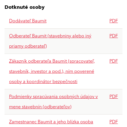
Dotknuté osoby
Dodávateľ Baumit
PDF
Odberateľ Baumit (stavebniny alebo iný
PDF
priamy odberateľ)
Zákazník odberateľa Baumit (spracovateľ,
PDF
stavebník, investor a pod.), ním poverené
osoby a koordinátor bezpečnosti
Podmienky spracúvania osobných údajov v
PDF
mene stavebnín (odberateľov)
Zamestnanec Baumit a jeho blízka osoba
PDF