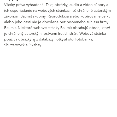
Všetky práva vyhradené. Text, obrázky, audio a video súbory a
ich usporiadanie na webových stránkach sú chránené autorským
zákonom Baumit skupiny. Reprodukcia alebo kopírovanie celku
alebo jeho časti nie je dovolené bez písomného súhlasu firmy
Baumit. Niektoré webové stránky Baumit obsahujú obsah, ktorý
je chránený autorskými právami tretích strán. Webová stránka
používa obrázky aj z databázy Fotky&Foto Fotobanka,
Shutterstock a Pixabay.
Produkty
GO2morrow
Povrchové úpravy
Tepelnoizolačné systémy
VIVA