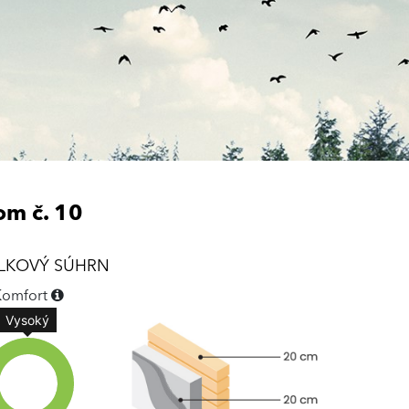
m č. 10
LKOVÝ SÚHRN
Komfort
Vysoký