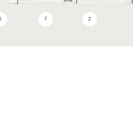
5
7
2
VIVA
Baumit CreativTop
Riešenia
Servis a dokumenty
Povrchové úpravy
Produkty A-Z
Tepelnoizolačné systémy
Cenník
Zateplenie - komponenty
Kalkulátor
Obnova fasády a
Technická dokumentácia
balkónov
Fasádne štúdio
Vonkajšie omietky a
Farebné odtiene a
stierky