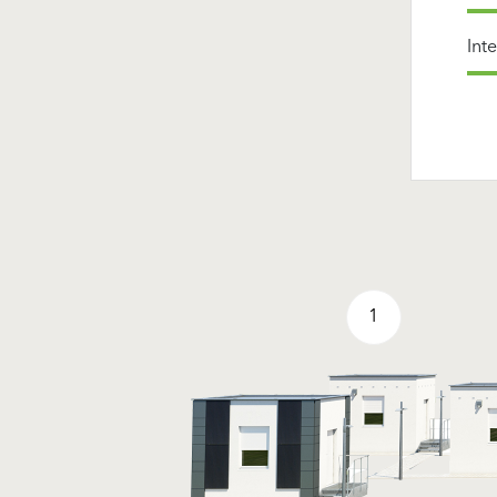
Int
1