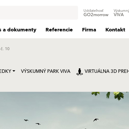
Udržateľnosť
Výskumný
GO2morrow
VIVA
is a dokumenty
Referencie
Firma
Kontakt
č. 10
EDKY
VÝSKUMNÝ PARK VIVA
VIRTUÁLNA 3D PRE