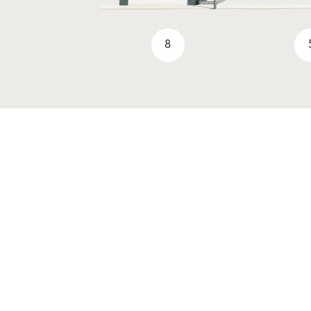
8
Produkty
GO2morrow
Povrchové úpravy
Tepelnoizolačné systémy
Jedinečné príbehy
Zateplenie - komponenty
Obnova fasády a
Referencie
balkónov
Vonkajšie omietky a
stierky
Firma
Sanačné a historické
História
omietky
Poslanie & Hodnoty