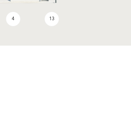
4
13
Aj tu nás nájdete
Zdieľať