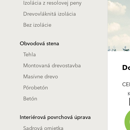
Izolácia z resolovej peny
Drevovláknitá izolácia
Bez izolácie
Obvodová stena
Tehla
Montovaná drevostavba
Do
Masívne drevo
CE
Pórobetón
Betón
Interiérová povrchová úprava
Sadrová omietka