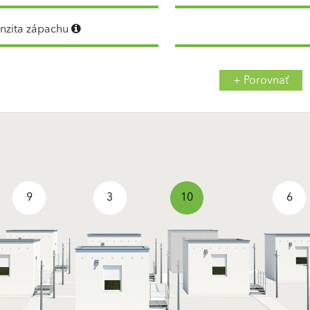
enzita zápachu
+ Porovnať
9
3
10
6