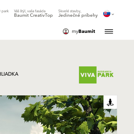
 park
Váš štýl, vaša fasáda
Skvelé stavby,
Baumit CreativTop
Jedinečné príbehy
my
Baumit
HLIADKA