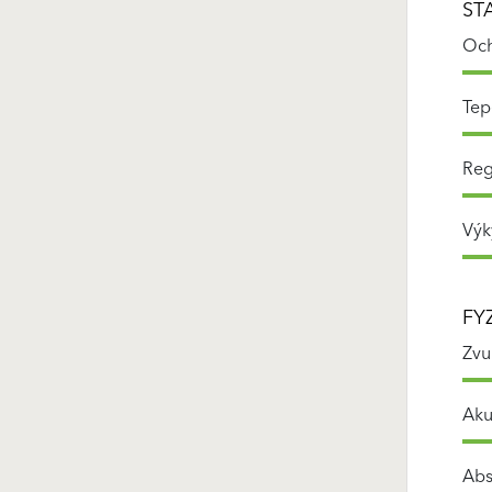
ST
Och
Tep
Reg
Výk
FY
Zvu
Aku
Abs