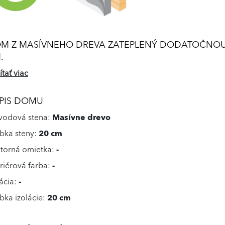
M Z MASÍVNEHO DREVA ZATEPLENÝ DODATOČNOU 
.
ítať viac
PIS DOMU
odová stena:
Masívne drevo
bka steny:
20 cm
torná omietka:
-
eriérová farba:
-
lácia:
-
bka izolácie:
20 cm