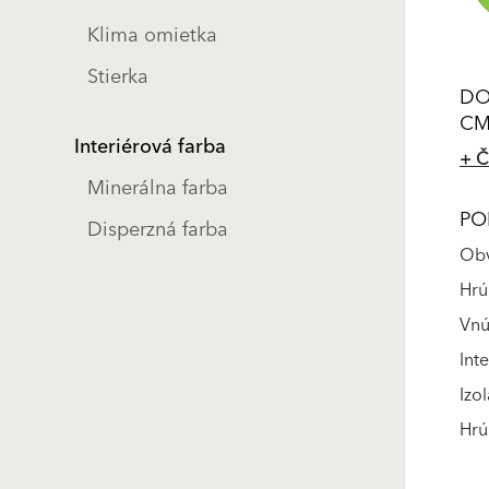
Klima omietka
Stierka
DO
CM
Interiérová farba
+ Č
Minerálna farba
PO
Disperzná farba
Obv
Hrú
Vnú
Int
Izo
Hrú