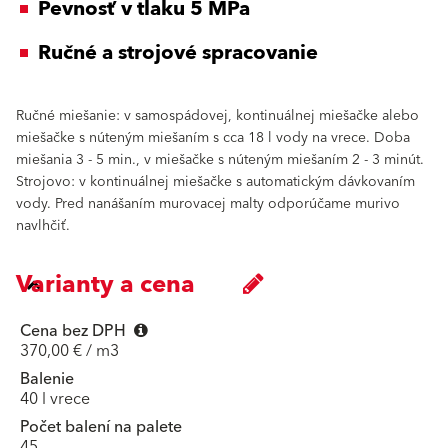
Pevnosť v tlaku 5 MPa
Ručné a strojové spracovanie
Ručné miešanie: v samospádovej, kontinuálnej miešačke alebo
miešačke s núteným miešaním s cca 18 l vody na vrece. Doba
miešania 3 - 5 min., v miešačke s núteným miešaním 2 - 3 minút.
Strojovo: v kontinuálnej miešačke s automatickým dávkovaním
vody. Pred nanášaním murovacej malty odporúčame murivo
navlhčiť.
Varianty a cena
Cena bez DPH
370,00 € / m3
Balenie
40 l vrece
Počet balení na palete
45