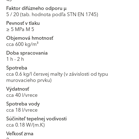
Faktor difúzneho odporu μ
5 / 20 (tab. hodnota podľa STN EN 1745)
Pevnosť v tlaku
≥ 5 MPa M 5
Objemová hmotnosť
cca 600 kg/m³
Doba spracovania
1 h - 2 h
Spotreba
cca 0.6 kg/l čersvej malty (v závislosti od typu
murovacieho prvku)
Výdatnosť
cca 40 l/vrece
Spotreba vody
cca 18 l/vrece
Súčiniteľ tepelnej vodivosti
cca 0.18 W/(m.K)
Veľkosť zrna