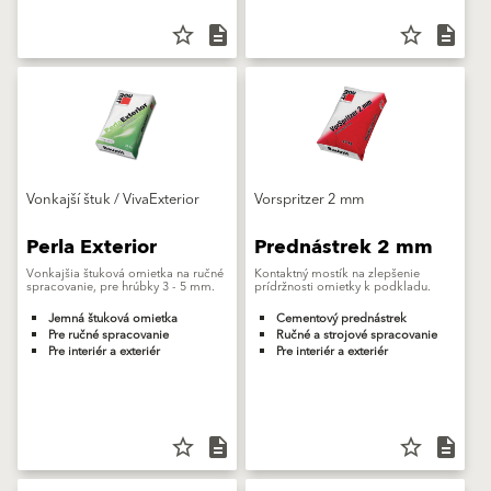
star_border
description
star_border
description
Vonkajší štuk / VivaExterior
Vorspritzer 2 mm
Perla Exterior
Prednástrek 2 mm
Vonkajšia štuková omietka na ručné
Kontaktný mostík na zlepšenie
spracovanie, pre hrúbky 3 - 5 mm.
prídržnosti omietky k podkladu.
Jemná štuková omietka
Cementový prednástrek
Pre ručné spracovanie
Ručné a strojové spracovanie
Pre interiér a exteriér
Pre interiér a exteriér
star_border
description
star_border
description