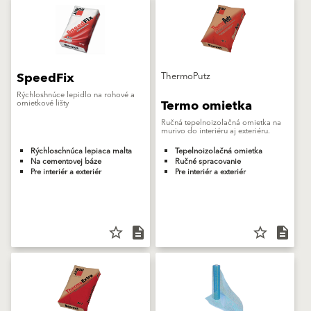
SpeedFix
ThermoPutz
Rýchloshnúce lepidlo na rohové a
Termo omietka
omietkové lišty
Ručná tepelnoizolačná omietka na
murivo do interiéru aj exteriéru.
Rýchloschnúca lepiaca malta
Tepelnoizolačná omietka
Na cementovej báze
Ručné spracovanie
Pre interiér a exteriér
Pre interiér a exteriér
star_border
description
star_border
description