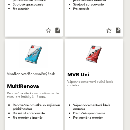
jednovrstvová omietka
jednovrstvová omietka
Strojové spracovanie
Strojové spracovanie
Pre exteriér
Pre exteriér
star_border
description
star_border
description
MVR Uni
VivaRenova/Renovačný štuk
Vápennocementová ručná biela
MultiRenova
omietka
Renovačná stierka na preštukovanie
stien, pre hrúbky 3 - 7 mm.
Renovačná omietka so zvýšenou
Vápennocementová biela
prídržnosťou
omietka
Pre ručné spracovanie
Pre ručné spracovanie
Pre exteriér a interiér
Pre interiér a exteriér