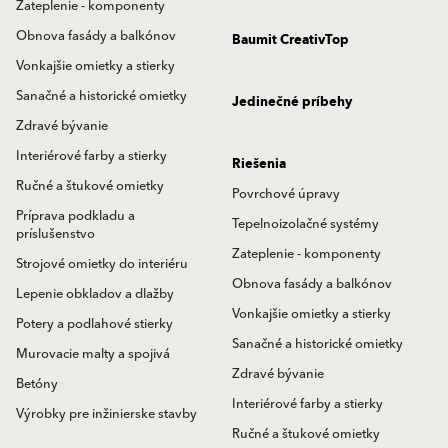
Zateplenie - komponenty
Obnova fasády a balkónov
Baumit CreativTop
Vonkajšie omietky a stierky
Sanačné a historické omietky
Jedinečné príbehy
Zdravé bývanie
Interiérové farby a stierky
Riešenia
Ručné a štukové omietky
Povrchové úpravy
Príprava podkladu a
Tepelnoizolačné systémy
príslušenstvo
Zateplenie - komponenty
Strojové omietky do interiéru
Obnova fasády a balkónov
Lepenie obkladov a dlažby
Vonkajšie omietky a stierky
Potery a podlahové stierky
Sanačné a historické omietky
Murovacie malty a spojivá
Zdravé bývanie
Betóny
Interiérové farby a stierky
Výrobky pre inžinierske stavby
Ručné a štukové omietky