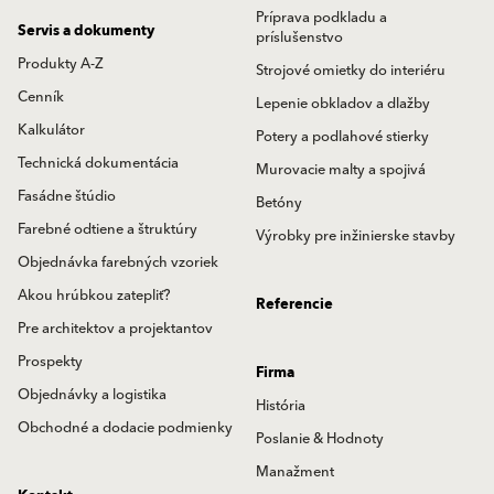
Príprava podkladu a
Servis a dokumenty
príslušenstvo
Produkty A-Z
Strojové omietky do interiéru
Cenník
Lepenie obkladov a dlažby
Kalkulátor
Potery a podlahové stierky
Technická dokumentácia
Murovacie malty a spojivá
Fasádne štúdio
Betóny
Farebné odtiene a štruktúry
Výrobky pre inžinierske stavby
Objednávka farebných vzoriek
Akou hrúbkou zatepliť?
Referencie
Pre architektov a projektantov
Prospekty
Firma
Objednávky a logistika
História
Obchodné a dodacie podmienky
Poslanie & Hodnoty
Manažment