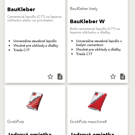
BauKleber
BauKleber biely
Cementové lepidlo (C1T) na lepenie
BauKleber W
obkladov alebo na pórobetón.
Biele cementové lepidlo (C1T) na
lepenie obkladov a dlažby.
Univerzálne stavebné lepidlo
Univerzálne stavebné lepidlo s
bielym cementom
Vhodné pre obklady a dlažby
Vhodné pre obklady a dlažby
Trieda C1T
Trieda C1T
star_border
description
star_border
description
GrobPutz
GrobPutz maschinell
Jadrová omietka
Jadrová omietka