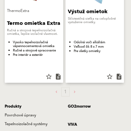
Výstuž omietok
ThermoExtra
Sklotextilná sieťka na celoplošné
Termo omietka Extra
vystuženie omietky.
Ručná a strojová tepelnoizolačná
omietka, lepšie izolačné vlastnosti.
Vysoko tepelnoizolačná
Odolná voči alkáliám
vápennocementová omietka
Veľkosť ôk 8 x 7 mm
Ručné a strojové spracovanie
Pre všetky omietky
Pre interiér a exteriér
star_border
description
star_border
description
1
Produkty
GO2morrow
Povrchové úpravy
Tepelnoizolačné systémy
VIVA