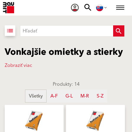
list
Vonkajšie omietky a stierky
Zobraziť viac
Produkty: 14
Všetky
A-F
G-L
M-R
S-Z