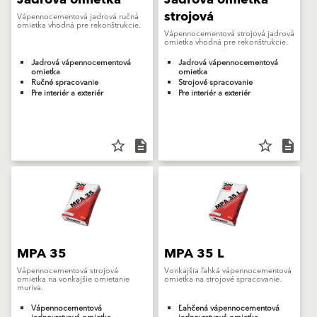
strojová
Vápennocementová jadrová ručná
omietka vhodná pre rekonštrukcie.
Vápennocementová strojová jadrová
omietka vhodná pre rekonštrukcie.
Jadrová vápennocementová
Jadrová vápennocementová
omietka
omietka
Ručné spracovanie
Strojové spracovanie
Pre interiér a exteriér
Pre interiér a exteriér
star_border
description
star_border
description
MPA 35
MPA 35 L
Vápennocementová strojová
Vonkajšia ľahká vápennocementová
omietka na vonkajšie omietanie
omietka na strojové spracovanie.
muriva.
Vápennocementová
Ľahčená vápennocementová