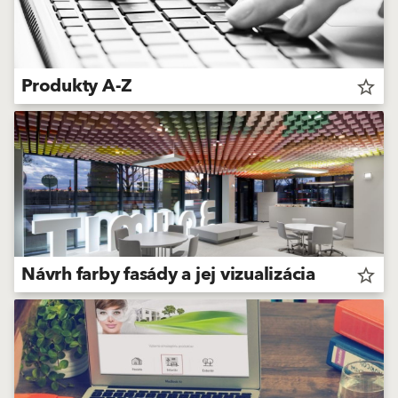
Produkty A-Z
star_border
Návrh farby fasády a jej vizualizácia
star_border