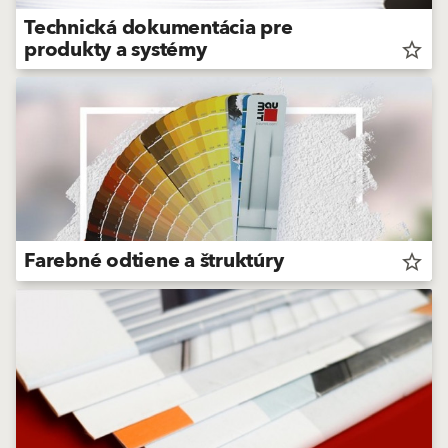
Technická dokumentácia pre
produkty a systémy
star_border
Farebné odtiene a štruktúry
star_border