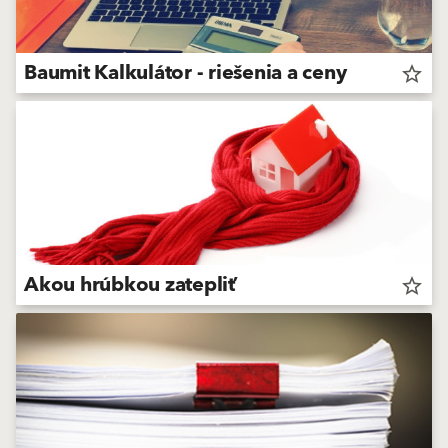
Baumit Kalkulátor - riešenia a ceny
star_border
Akou hrúbkou zatepliť
star_border