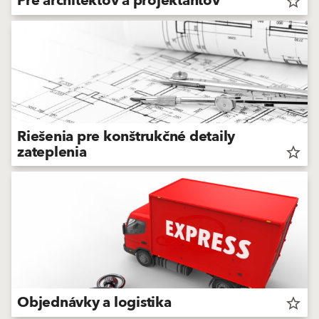
Pre architektov a projektantov
star_border
Riešenia pre konštrukčné detaily
zateplenia
star_border
Objednávky a logistika
star_border