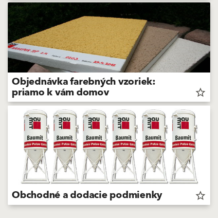
Objednávka farebných vzoriek:
priamo k vám domov
star_border
Obchodné a dodacie podmienky
star_border