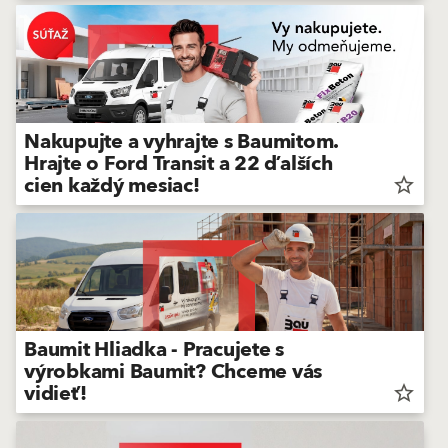
Nakupujte a vyhrajte s Baumitom.
Hrajte o Ford Transit a 22 ďalších
Nakupujte a
vyhrajte s
cien každý mesiac!
star_border
Baumitom.
Zapojte sa do
súťaže a hrajte o
Ford transit a
ďalšie skvelé
ceny!
Baumit Hliadka - Pracujete s
výrobkami Baumit? Chceme vás
vidieť!
star_border