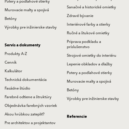
Potery a podlahové stierky
Sanačné a historické omietky
Murovacie malty a spojivá
Zdravé bývanie
Betóny
Interiérové farby a stierky
Výrobky pre inžinierske stavby
Ručné a štukové omietky
Príprava podkladu a
Servis a dokumenty
príslušenstvo
Produkty A-Z
Strojové omietky do interiéru
Cenník
Lepenie obkladov a dlažby
Kalkulátor
Potery a podlahové stierky
Technická dokumentácia
Murovacie malty a spojivá
Fasádne štúdio
Betóny
Farebné odtiene a štruktúry
Výrobky pre inžinierske stavby
Objednávka farebných vzoriek
Akou hrúbkou zatepliť?
Referencie
Pre architektov a projektantov