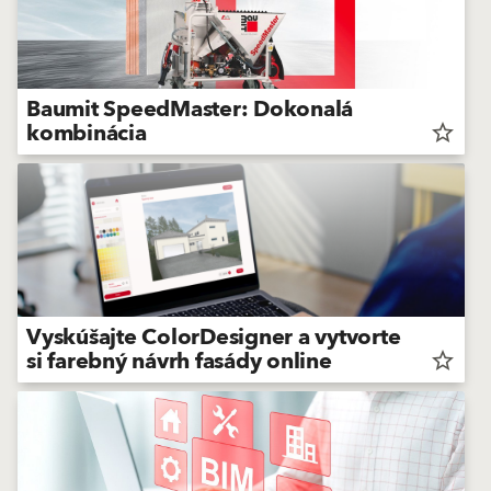
Baumit SpeedMaster: Dokonalá
kombinácia
star_border
Vyskúšajte ColorDesigner a vytvorte
si farebný návrh fasády online
star_border