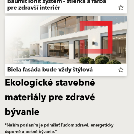
Baumit Ionit systém - stierka a farba
pre zdravší interiér
star_border
Biela fasáda bude vždy štýlová
star_border
Ekologické stavebné
materiály pre zdravé
bývanie
"Naším poslaním je prinášať ľuďom zdravé, energeticky
úsporné a pekné bývanie."