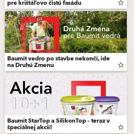
pre krištáľovo čistú fasádu
star_border
Baumit vedro po stavbe nekončí, ide
na Druhú Zmenu
star_border
Baumit StarTop a SilikonTop – teraz v
špeciálnej akcii!
star_border