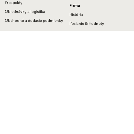
Prospekty
Firma
Objednávky a logistika
História
Obchodné a dodacie podmienky
Poslanie & Hodnoty
Manažment
Kontakt
Etický kódex a ochrana
oznamovateľov
Poradenstvo pre architektov
protispoločenskej činnosti
Objednávky a odbyt
Baumit Aktuality
Zákaznícke centrum
Baumit Magazín
Baumit Info-linka
Nadačný fond
Technické poradenstvo
Kariéra
Obchodní zástupcovia
Tlačové správy
Predajné miesta
Písali o nás
Kontaktná adresa
Blog
Baumit International