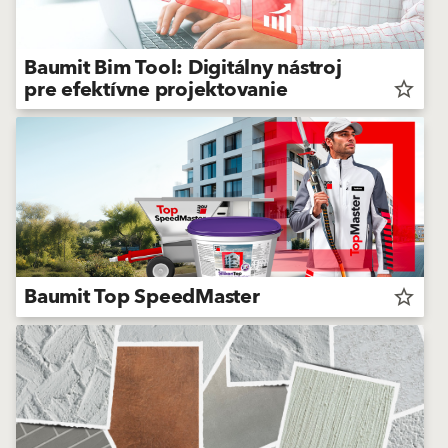
Baumit Bim Tool: Digitálny nástroj
pre efektívne projektovanie
star_border
Baumit Top SpeedMaster
star_border