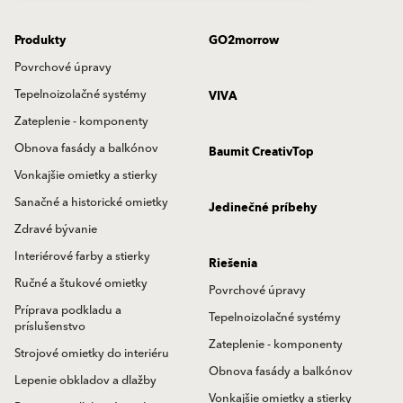
Produkty
GO2morrow
Povrchové úpravy
Tepelnoizolačné systémy
VIVA
Zateplenie - komponenty
Obnova fasády a balkónov
Baumit CreativTop
Vonkajšie omietky a stierky
Sanačné a historické omietky
Jedinečné príbehy
Zdravé bývanie
Interiérové farby a stierky
Riešenia
Ručné a štukové omietky
Povrchové úpravy
Príprava podkladu a
Tepelnoizolačné systémy
príslušenstvo
Zateplenie - komponenty
Strojové omietky do interiéru
Obnova fasády a balkónov
Lepenie obkladov a dlažby
Vonkajšie omietky a stierky