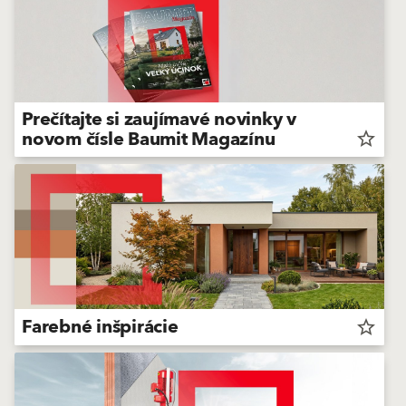
Prečítajte si zaujímavé novinky v
novom čísle Baumit Magazínu
star_border
Farebné inšpirácie
star_border