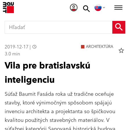
2019-12-17 |
ARCHITEKTÚRA
star_border
3.0 min
Vila pre bratislavskú
inteligenciu
Súťaž Baumit Fasáda roka už tradične oceňuje
stavby, ktoré výnimočným spôsobom spájajú
invenciu architekta a projektanta so špičkovou
kvalitou použitých stavebných materiálov. V
súťažnej kategórii Sanovaná historická budova