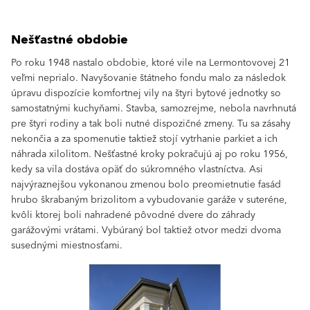
Nešťastné obdobie
Po roku 1948 nastalo obdobie, ktoré vile na Lermontovovej 21
veľmi neprialo. Navyšovanie štátneho fondu malo za následok
úpravu dispozície komfortnej vily na štyri bytové jednotky so
samostatnými kuchyňami. Stavba, samozrejme, nebola navrhnutá
pre štyri rodiny a tak boli nutné dispozičné zmeny. Tu sa zásahy
nekončia a za spomenutie taktiež stojí vytrhanie parkiet a ich
náhrada xilolitom. Nešťastné kroky pokračujú aj po roku 1956,
kedy sa vila dostáva opäť do súkromného vlastníctva. Asi
najvýraznejšou vykonanou zmenou bolo preomietnutie fasád
hrubo škrabaným brizolitom a vybudovanie garáže v suteréne,
kvôli ktorej boli nahradené pôvodné dvere do záhrady
garážovými vrátami. Vybúraný bol taktiež otvor medzi dvoma
susednými miestnosťami.