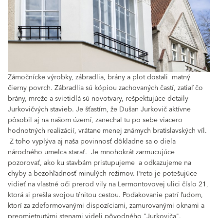
Zámočnícke výrobky, zábradlia, brány a plot dostali matný
čierny povrch. Zábradlia sú kópiou zachovaných častí, zatiaľ čo
brány, mreže a svietidlá sú novotvary, rešpektujúce detaily
Jurkovičvých stavieb. Je šťastím, že Dušan Jurkovič aktívne
pôsobil aj na našom území, zanechal tu po sebe viacero
hodnotných realizácií, vrátane menej známych bratislavských víl.
Z toho vyplýva aj naša povinnosť dôkladne sa o diela
národného umelca starať. Je mnohokrát zarmucujúce
pozorovať, ako ku stavbám pristupujeme a odkazujeme na
chyby a bezohľadnosť minulých režimov. Preto je potešujúce
vidieť na vlastné oči prerod vily na Lermontovovej ulici číslo 21,
ktorá si prešla svojou tŕnitou cestou. Poďakovanie patrí ľudom,
ktorí za zdeformovanými dispozíciami, zamurovanými oknami a
preomietnutými stenami videli pôvodného "Jurkoviča".