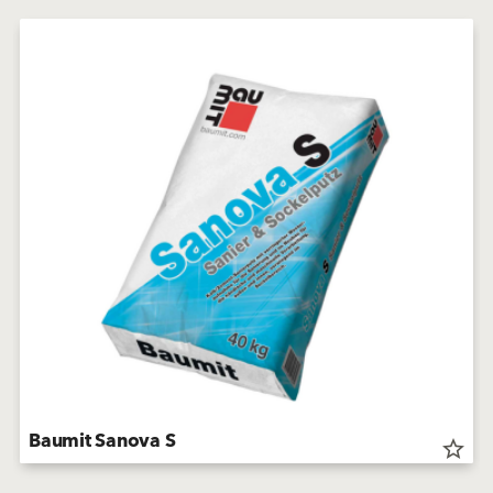
Baumit Sanova S
star_border