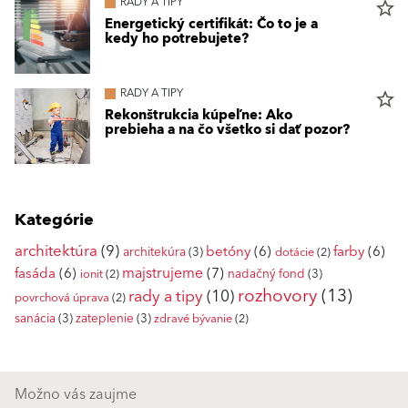
RADY A TIPY
star_border
Energetický certifikát: Čo to je a
kedy ho potrebujete?
RADY A TIPY
star_border
Rekonštrukcia kúpeľne: Ako
prebieha a na čo všetko si dať pozor?
Kategórie
architektúra
(9)
betóny
(6)
farby
(6)
architekúra
(3)
dotácie
(2)
fasáda
(6)
majstrujeme
(7)
nadačný fond
(3)
ionit
(2)
rozhovory
(13)
rady a tipy
(10)
povrchová úprava
(2)
sanácia
(3)
zateplenie
(3)
zdravé bývanie
(2)
Možno vás zaujme