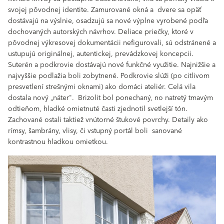
svojej pôvodnej identite. Zamurované okná a dvere sa opäť
dostávajú na výslnie, osadzujú sa nové výplne vyrobené podľa
dochovaných autorských návrhov. Deliace priečky, ktoré v
pôvodnej výkresovej dokumentácii nefigurovali, sú odstránené a
ustupujú originálnej, autentickej, prevádzkovej koncepcii.
Suterén a podkrovie dostávajú nové funkčné využitie. Najnižšie a
najvyššie podlažia boli zobytnené. Podkrovie slúži (po citlivom
presvetlení strešnými oknami) ako domáci ateliér. Celá vila
dostala nový „náter". Brizolit bol ponechaný, no natretý tmavým
odtieňom, hladké omietnuté časti zjednotil svetlejší tón.
Zachované ostali taktiež vnútorné štukové povrchy. Detaily ako
rímsy, šambrány, vlisy, či vstupný portál boli sanované
kontrastnou hladkou omietkou.