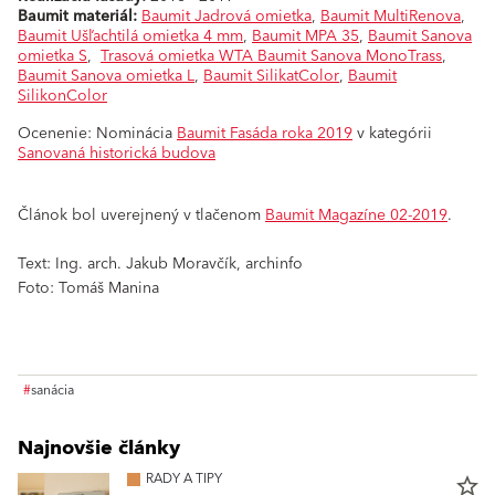
Baumit materiál:
Baumit Jadrová omietka
,
Baumit MultiRenova
,
Baumit Ušľachtilá omietka 4 mm
,
Baumit MPA 35
,
Baumit Sanova
omietka S
,
Trasová omietka WTA Baumit Sanova MonoTrass
,
Baumit Sanova omietka L
,
Baumit SilikatColor
,
Baumit
SilikonColor
Ocenenie: Nominácia
Baumit Fasáda roka 2019
v kategórii
Sanovaná historická budova
Článok bol uverejnený v tlačenom
Baumit Magazíne 02-2019
.
Text: Ing. arch. Jakub Moravčík, archinfo
Foto: Tomáš Manina
#
sanácia
Najnovšie články
RADY A TIPY
star_border