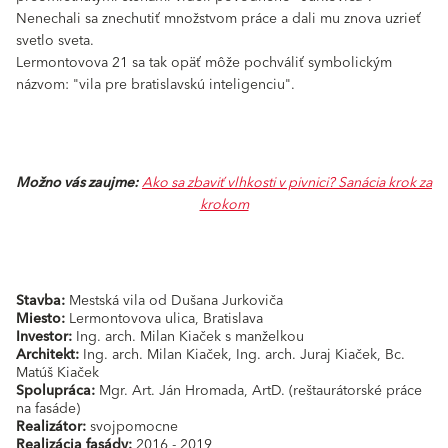
Nenechali sa znechutiť množstvom práce a dali mu znova uzrieť
svetlo sveta.
Lermontovova 21 sa tak opäť môže pochváliť symbolickým
názvom: "vila pre bratislavskú inteligenciu".
Možno vás zaujme:
Ako sa zbaviť vlhkosti v pivnici? Sanácia krok za
krokom
Stavba:
Mestská vila od Dušana Jurkoviča
Miesto:
Lermontovova ulica, Bratislava
Investor:
Ing. arch. Milan Kiaček s manželkou
Architekt:
Ing. arch. Milan Kiaček, Ing. arch. Juraj Kiaček, Bc.
Matúš Kiaček
Spolupráca:
Mgr. Art. Ján Hromada, ArtD. (reštaurátorské práce
na fasáde)
Realizátor:
svojpomocne
Realizácia fasády:
2016 - 2019