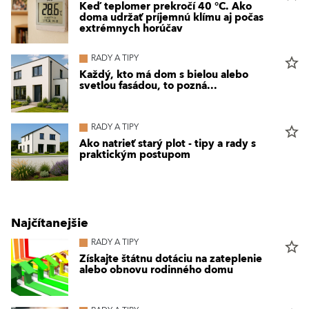
Keď teplomer prekročí 40 °C. Ako
doma udržať príjemnú klímu aj počas
extrémnych horúčav
RADY A TIPY
star_border
Každý, kto má dom s bielou alebo
svetlou fasádou, to pozná...
RADY A TIPY
star_border
Ako natrieť starý plot - tipy a rady s
praktickým postupom
Najčítanejšie
RADY A TIPY
star_border
Získajte štátnu dotáciu na zateplenie
alebo obnovu rodinného domu