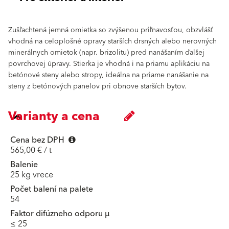
Zušľachtená jemná omietka so zvýšenou priľnavosťou, obzvlášť
vhodná na celoplošné opravy starších drsných alebo nerovných
minerálnych omietok (napr. brizolitu) pred nanášaním ďalšej
povrchovej úpravy. Stierka je vhodná i na priamu aplikáciu na
betónové steny alebo stropy, ideálna na priame nanášanie na
steny z betónových panelov pri obnove starších bytov.
Varianty a cena
Cena bez DPH
565,00 € / t
Balenie
25 kg vrece
Počet balení na palete
54
Faktor difúzneho odporu μ
≤ 25