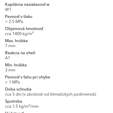
Kapilárna nasiakavosť w
W1
Pevnosť v tlaku
> 2.5 MPa
Objemová hmotnosť
cca 1400 kg/m³
Max. hrúbka
7 mm
Reakcia na oheň
A1
Min. hrúbka
3 mm
Pevnosť v ťahu pri ohybe
> 1 MPa
Doba schnutia
cca 5 dni (v závislosti od klimatických podmienok)
Spotreba
cca 1.5 kg/m²/mm