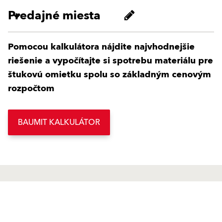
Predajné miesta
Pomocou kalkulátora nájdite najvhodnejšie
riešenie a vypočítajte si spotrebu materiálu pre
štukovú omietku spolu so základným cenovým
rozpočtom
BAUMIT KALKULÁTOR
Produkty
GO2morrow
Povrchové úpravy