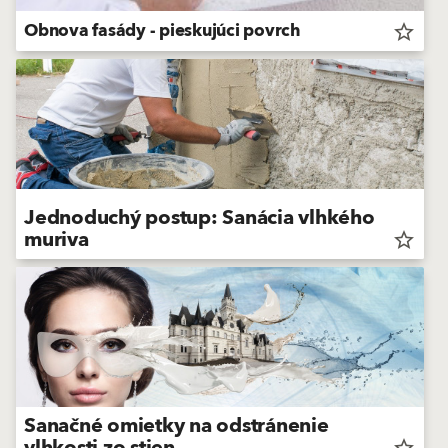
Obnova fasády - pieskujúci povrch
star_border
Jednoduchý postup: Sanácia vlhkého
muriva
star_border
Sanačné omietky na odstránenie
star_border