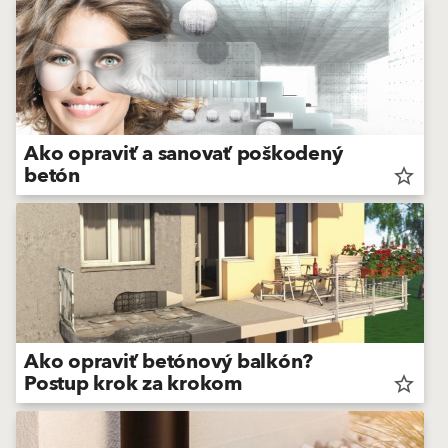
Ako opraviť a sanovať poškodený
betón
star_border
Ako opraviť betónový balkón?
Postup krok za krokom
star_border