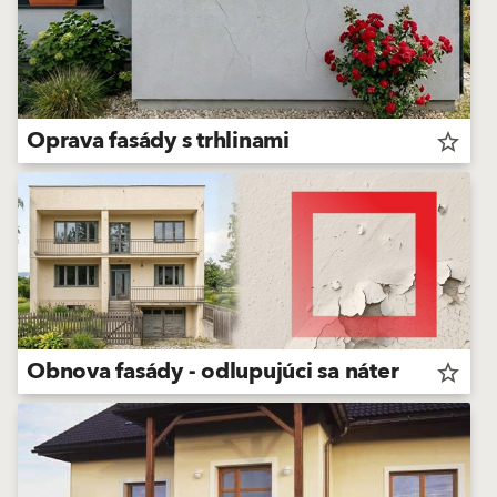
Oprava fasády s trhlinami
star_border
Obnova fasády - odlupujúci sa náter
star_border