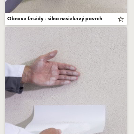
Obnova fasády - silno nasiakavý povrch
star_border