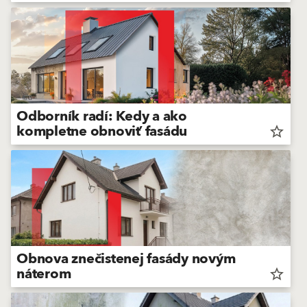
Odborník radí: Kedy a ako
kompletne obnoviť fasádu
star_border
Obnova znečistenej fasády novým
náterom
star_border