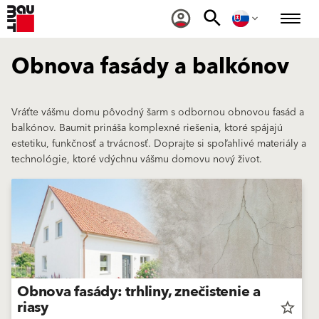
Obnova fasády a balkónov
Vráťte vášmu domu pôvodný šarm s odbornou obnovou fasád a
balkónov. Baumit prináša komplexné riešenia, ktoré spájajú
estetiku, funkčnosť a trvácnosť. Doprajte si spoľahlivé materiály a
technológie, ktoré vdýchnu vášmu domovu nový život.
Obnova fasády: trhliny, znečistenie a
riasy
star_border