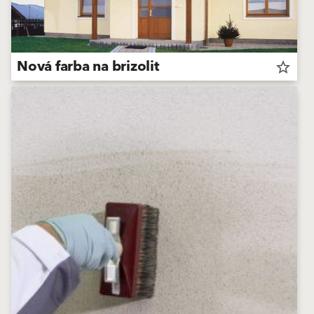
Nová farba na brizolit
star_border