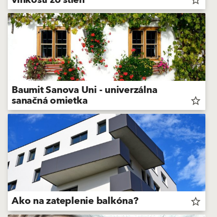
vlhkosti zo stien
Baumit Sanova Uni - univerzálna
sanačná omietka
star_border
Ako na zateplenie balkóna?
star_border