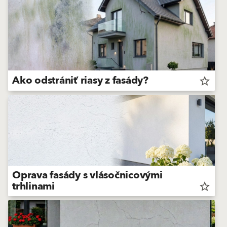
Ako odstrániť riasy z fasády?
star_border
Oprava fasády s vlásočnicovými
trhlinami
star_border