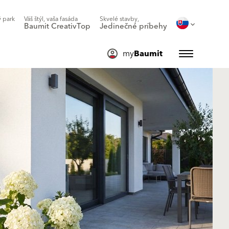
 park
Váš štýl, vaša fasáda
Skvelé stavby,
Baumit CreativTop
Jedinečné príbehy
my
Baumit