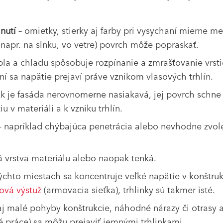
nutí
– omietky, stierky aj farby pri vysychaní mierne m
napr. na slnku, vo vetre) povrch môže popraskať.
epla a chladu spôsobuje rozpínanie a zmrašťovanie vrst
í sa napätie prejaví práve vznikom vlasových trhlín.
Ak je fasáda nerovnomerne nasiakavá, jej povrch schne
 v materiáli a k vzniku trhlín.
 napríklad chýbajúca penetrácia alebo nevhodne zvol
bá vrstva materiálu alebo naopak tenká.
ýchto miestach sa koncentruje veľké napätie v konštruk
ová výstuž
(armovacia sieťka), trhlinky sú takmer isté.
aj malé pohyby konštrukcie, náhodné nárazy či otrasy a
é práce) sa môžu prejaviť jemnými trhlinkami.