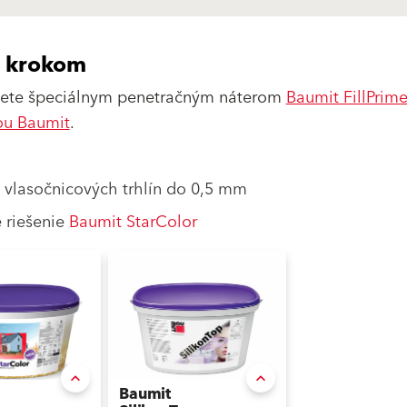
a krokom
ryjete špeciálnym penetračným náterom
Baumit FillPrime
ou Baumit
.
e vlasočnicových trhlín do 0,5 mm
e riešenie
Baumit StarColor
Baumit