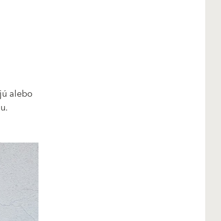
jú alebo
ou.