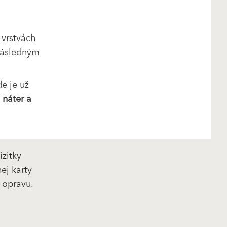
 vrstvách
 následným
e je už
 náter a
zitky
ej karty
u opravu.