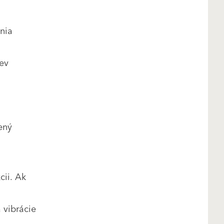
enia
iev
ený
cii. Ak
 vibrácie