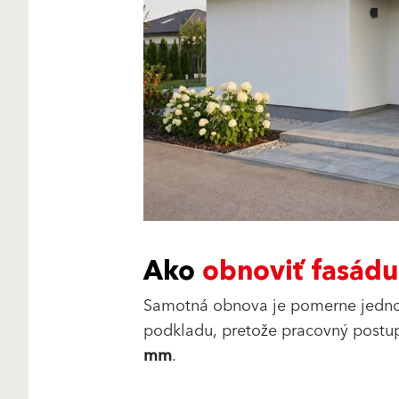
Ako
obnoviť
fasádu
Samotná obnova je pomerne jednod
podkladu, pretože pracovný postup
mm
.