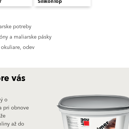
r
SilikonTop
likónová fasádna
Silikónová fasádna omietka
iarske potreby
tóny a maliarske pásky
okuliare, odev
pre vás
ý o
a pri obnove
áže
hliny až do