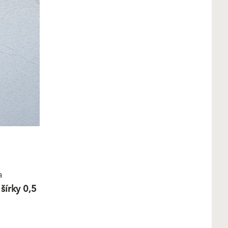
a
šírky 0,5