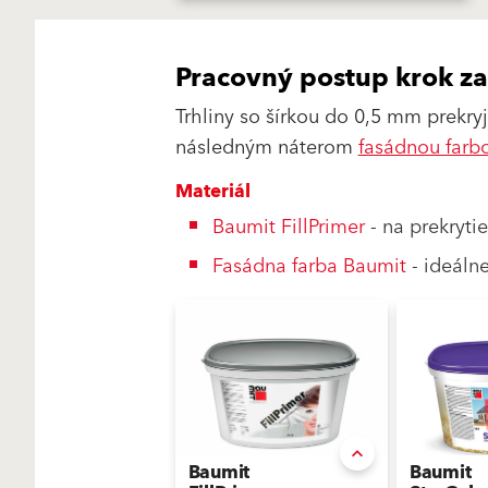
Pracovný postup krok z
Trhliny so šírkou do 0,5 mm prek
následným náterom
fasádnou farb
Materiál
Baumit FillPrimer
- na prekryti
Fasádna farba Baumit
- ideáln
Baumit
Baumit