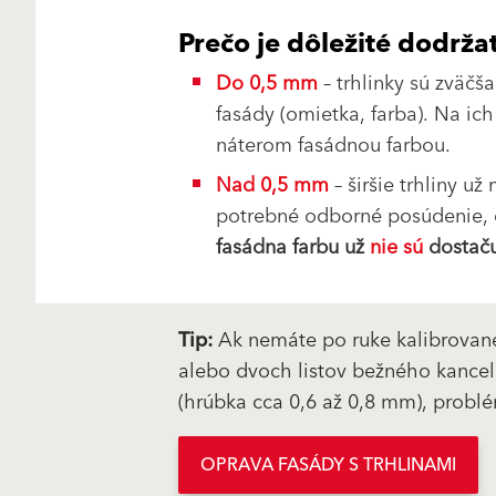
Prečo je dôležité dodržať
Do 0,5 mm
– trhlinky sú zväčš
fasády (omietka, farba). Na ic
náterom fasádnou farbou.
Nad 0,5 mm
– širšie trhliny u
potrebné odborné posúdenie,
fasádna farbu už
nie sú
dostaču
Tip:
Ak nemáte po ruke kalibrovan
alebo dvoch listov bežného kancelá
(hrúbka cca 0,6 až 0,8 mm), probl
OPRAVA FASÁDY S TRHLINAMI