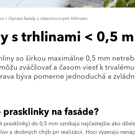
ov
Oprava fasády s vlásočnicovými trhlinami
y s trhlinami < 0,5 
hliny so šírkou maximálne 0,5 mm netreb
môžu zväčšovať a časom viesť k trvalému
prava býva pomerne jednoduchá a zvládne
 prasklinky na fasáde?
é prasklinky) do 0,5 mm vznikajú najčastejšie ako dôsl
ov a drobných chýb pri realizácii. Hoci vyzerajú nená