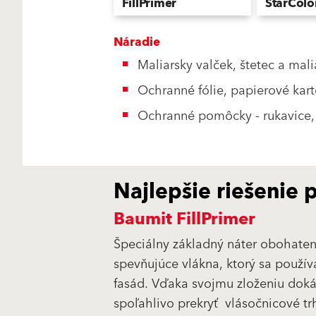
FillPrimer
StarColo
Penetračný náter vystužený
Prémiová si
vláknami
farba
Náradie
Maliarsky valček, štetec a mal
Ochranné fólie, papierové kar
Ochranné pomôcky - rukavice, 
Najlepšie riešenie 
Baumit FillPrimer
Špeciálny základný náter obohaten
spevňujúce vlákna, ktorý sa použív
fasád. Vďaka svojmu zloženiu dok
spoľahlivo prekryť vlásočnicové tr