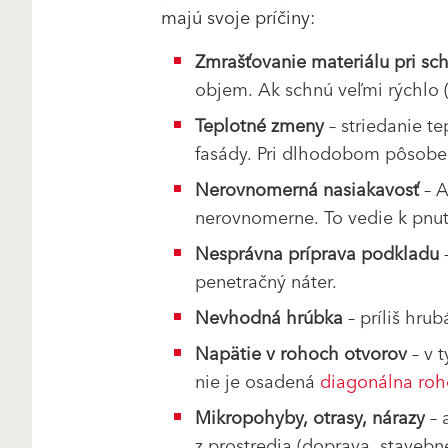
majú svoje príčiny:
Zmrašťovanie materiálu pri sch
objem. Ak schnú veľmi rýchlo (
Teplotné zmeny
– striedanie t
fasády. Pri dlhodobom pôsoben
Nerovnomerná nasiakavosť
– 
nerovnomerne. To vedie k pnutiu
Nesprávna príprava podkladu
–
penetračný náter.
Nevhodná hrúbka
– príliš hru
Napätie v rohoch otvorov
– v t
nie je osadená
diagonálna roh
Mikropohyby, otrasy, nárazy
– 
z prostredia (doprava, stavebn