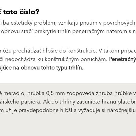
 toto číslo?
a iba estetický problém, vznikajú pnutím v povrchových
h obnovu stačí prekrytie trhlín penetračným náterom s
ž môžu prechádzať hlbšie do konštrukcie. V takom prípad
 či nedochádza ku konštrukčným poruchám.
Penetračný
júce na obnovu tohto typu trhlín.
é meradlo, hrúbka 0,5 mm zodpovedá zhruba hrúbke vi
rskeho papiera. Ak do trhliny zasuniete hranu platobn
ém už je pravdepodobne hlbší a vyžaduje si náročnejši