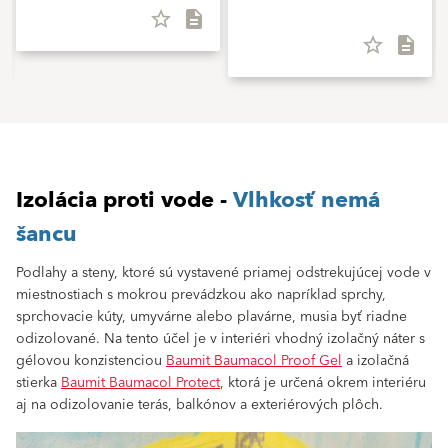
star_border
description
star_border
description
Izolácia proti vode -
Vlhkosť nemá
šancu
Podlahy a steny, ktoré sú vystavené priamej odstrekujúcej vode v
miestnostiach s mokrou prevádzkou ako napríklad sprchy,
sprchovacie kúty, umyvárne alebo plavárne, musia byť riadne
odizolované. Na tento účel je v interiéri vhodný izolačný náter s
gélovou konzistenciou
Baumit Baumacol Proof Gel
a izolačná
stierka
Baumit Baumacol Protect
, ktorá je určená okrem interiéru
aj na odizolovanie terás, balkónov a exteriérových plôch.