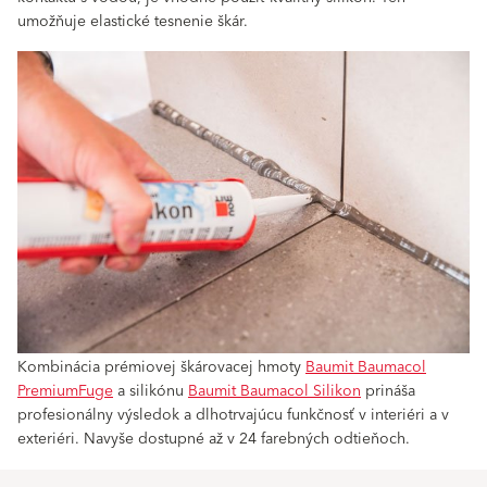
umožňuje elastické tesnenie škár.
Kombinácia prémiovej škárovacej hmoty
Baumit Baumacol
PremiumFuge
a silikónu
Baumit Baumacol Silikon
prináša
profesionálny výsledok a dlhotrvajúcu funkčnosť v interiéri a v
exteriéri. Navyše dostupné až v 24 farebných odtieňoch.