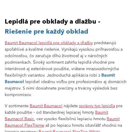
Lepidlá pre obklady a dlažbu -
Riešenie pre každý obklad
Baumit Baumacol lepidlá pre obklady a dlažby
predstavujú
spoľahlivé a kvalitné riešenie. Vynikajú vysokou priľnavosťou a
odolnosťou, čo zaručuje dlhú životnosť aj v náročných
podmienkach. Široký sortiment zahŕňa lepidlá vhodné pre
interiérové aj exteriérové použitie, vrátane mrazuvzdornýcha
flexibilných variantov. Jednoduchá aplikácia robí z
Baumit
Baumacol
lepidiel ideálnu voľbu pre profesionálov aj domácich
majstrov. S nimi dosiahnete precízny a trvácny výsledok bez
kompromisov.
V sortimente
Baumit Baumacol
nájdete
správny typ lepidla
pre
každé použitie – od štandardnej lepiacej hmoty
Baumit
Baumacol Basic
, cez vysoko flexibilnú lepiaciu hmotu
Baumit
Baumacol FlexTreme
až po lepiacu hmotu obzvlášť vhodnú na