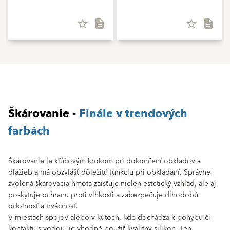
star_border
description
star_border
description
Škárovanie -
Finále v trendových
farbách
Škárovanie je kľúčovým krokom pri dokončení obkladov a
dlažieb a má obzvlášť dôležitú funkciu pri obkladaní. Správne
zvolená škárovacia hmota zaisťuje nielen estetický vzhľad, ale aj
poskytuje ochranu proti vlhkosti a zabezpečuje dlhodobú
odolnosť a trvácnosť.
V miestach spojov alebo v kútoch, kde dochádza k pohybu či
kontaktu s vodou, je vhodné použiť kvalitný silikón. Ten