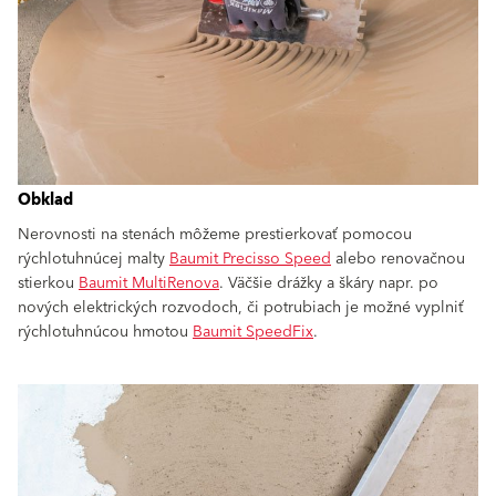
Obklad
Nerovnosti na stenách môžeme prestierkovať pomocou
rýchlotuhnúcej malty
Baumit Precisso Speed
alebo renovačnou
stierkou
Baumit MultiRenova
. Väčšie drážky a škáry napr. po
nových elektrických rozvodoch, či potrubiach je možné vyplniť
rýchlotuhnúcou hmotou
Baumit SpeedFix
.