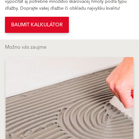
vypočítať aj potrebné množstvo škárovacej hmoty podľa typu
dlažby. Doprajte vašej dlažbe či obkladu najvyššiu kvalitu!
BAUMIT KALKULÁTOR
Možno vás zaujme