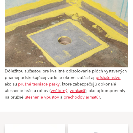
Dôležitou súčasťou pre kvalitné odizolovanie plôch vystavených
priamej odstrekujúcej vode je okrem izolácií aj
príslušenstvo
ako sú
pružné tesniace pásky
, ktoré zabezpečujú dokonalé
utesnenie hrán a rohov (
vnútorný
,
vonkajší
), ako aj komponenty
na pružné
utesnenie vpustov
a
prechodov armatúr
.