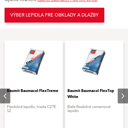
lepenie mramoru
Baumit Baumacol FlexTop White
.
VÝBER LEPIDLA PRE OBKLADY A DLAŽBY
Baumit Baumacol FlexTreme
Baumit Baumacol FlexTop
White
Flexibilné lepidlo, trieda C2TE
Biele flexibilné cementové
S2
lepidlo