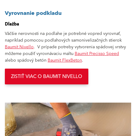
Vyrovnanie podkladu
Dlažba
Väčšie nerovnosti na podlahe je potrebné vopred vyrovnať,
napríklad pomocou podlahových samonivelizačných stierok
Baumit Nivello
. V prípade potreby vytvorenia spádovej vrstvy
môžeme použiť vyrovnávaciu maltu
Baumit Precisso Speed
alebo spádový betón
Baumit FlexBeton
.
ZISTIŤ VIAC O BAUMIT NIVELLO