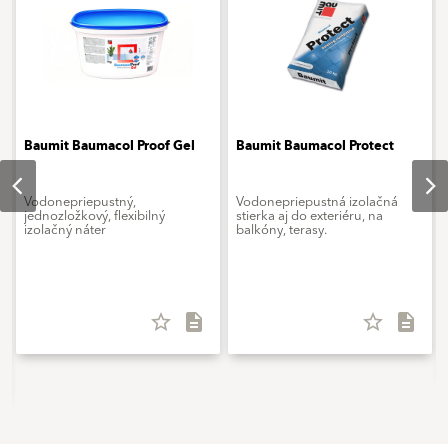
Baumit Baumacol Proof Gel
Baumit Baumacol Protect
Vodonepriepustný,
Vodonepriepustná izolačná
jednozložkový, flexibilný
stierka aj do exteriéru, na
izolačný náter
balkóny, terasy.
star_border
description
star_border
description