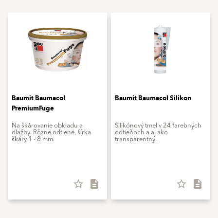
Baumit Baumacol
Baumit Baumacol Silikon
PremiumFuge
Na škárovanie obkladu a
Silikónový tmel v 24 farebných
dlažby. Rôzne odtiene, šírka
odtieňoch a aj ako
škáry 1 - 8 mm.
transparentný.
star_border
description
star_border
description