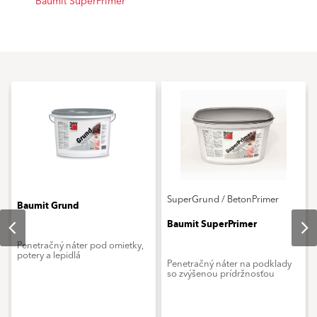
Baumit SuperPrimer
SuperGrund / BetonPrimer
Baumit Grund
Baumit SuperPrimer
Penetračný náter pod omietky,
potery a lepidlá
Penetračný náter na podklady
so zvýšenou prídržnosťou