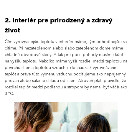
2. Interiér pre prirodzený a zdravý
život
Čím vyrovnanejšiu teplotu v interiéri máme, tým pohodlnejšie sa
cítime. Pri nezateplenom alebo slabo zateplenom dome máme
chladné obvodové steny. A tak pre pocit pohody musíme kúriť
na vyššiu teplotu. Nakoľko máme vyšší rozdiel medzi teplotou na
povrchu stien a teplotou vzduchu, dochádza k vyrovnávaniu
teplôt a práve túto výmenu vzduchu pociťujeme ako nepríjemný
prievan alebo sálanie chladu od stien. Zároveň platí pravidlo, že
rozdiel teplôt medzi podlahou a stropom by nemal byť väčší ako
3 °C.