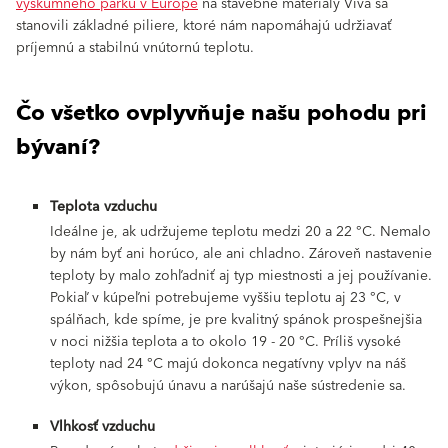
výskumného parku v Európe
na stavebné materiály Viva sa
stanovili základné piliere, ktoré nám napomáhajú udržiavať
príjemnú a stabilnú vnútornú teplotu.
Čo všetko ovplyvňuje našu pohodu pri
bývaní?
Teplota vzduchu
Ideálne je, ak udržujeme teplotu medzi 20 a 22 °C. Nemalo
by nám byť ani horúco, ale ani chladno. Zároveň nastavenie
teploty by malo zohľadniť aj typ miestnosti a jej používanie.
Pokiaľ v kúpeľni potrebujeme vyššiu teplotu aj 23 °C, v
spálňach, kde spíme, je pre kvalitný spánok prospešnejšia
v noci nižšia teplota a to okolo 19 - 20 °C. Príliš vysoké
teploty nad 24 °C majú dokonca negatívny vplyv na náš
výkon, spôsobujú únavu a narúšajú naše sústredenie sa.
Vlhkosť vzduchu