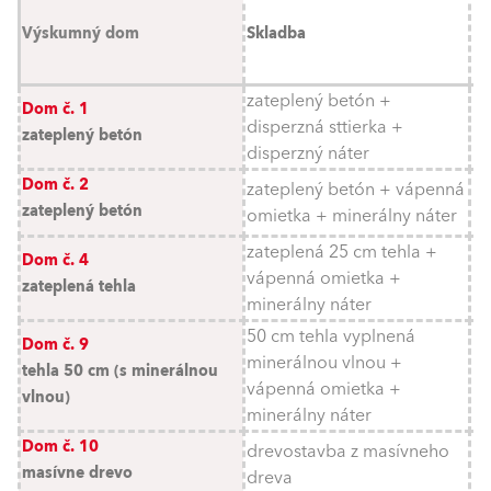
Výskumný dom
Skladba
zateplený betón +
Dom č. 1
disperzná sttierka +
zateplený betón
disperzný náter
Dom č. 2
zateplený betón + vápenná
zateplený betón
omietka + minerálny náter
zateplená 25 cm tehla +
Dom č. 4
vápenná omietka +
zateplená tehla
minerálny náter
50 cm tehla vyplnená
Dom č. 9
minerálnou vlnou +
tehla 50 cm (s minerálnou
vápenná omietka +
vlnou)
minerálny náter
Dom č. 10
drevostavba z masívneho
masívne drevo
dreva