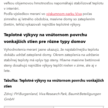
veľkou objemovou hmotnosťou napomáhajú stabilizovať teplotu
v interiéri.
Podľa výsledkov meraní vo
výskumnom parku Viva
počas
zimného aj letného obdobia, masívne domy so zateplením
(betón, tehla) vykazovali najnižšie teplotné výkyvy.
Teplotné výkyvy na vnútornom povrchu
vonkajších stien pre rôzne typy domov
Vyhodnotenia meraní jasne ukazujú, že najstabilnejšiu teplotu
dokážu udržať zateplené domy. Okrem zateplenia na udržanie
stabilnej teploty má vplyv typ steny. Hlavne masívne betónové
steny dosahujú najnižšie výkyvy teplôt nielen v zime, ale aj v
lete.
Tabuľka: Teplotné výkyvy na vnútornom povrchu vonkajších
stien
Zdroj: FH Burgenland, Viva Research Park, Baumit Beteiligungen
GmbH