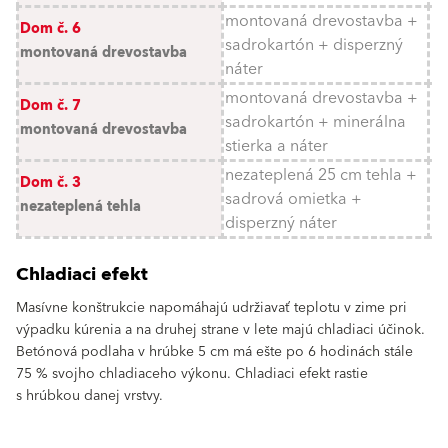
montovaná drevostavba +
Dom č. 6
sadrokartón + disperzný
montovaná drevostavba
náter
montovaná drevostavba +
Dom č. 7
sadrokartón + minerálna
montovaná drevostavba
stierka a náter
nezateplená 25 cm tehla +
Dom č. 3
sadrová omietka +
nezateplená tehla
disperzný náter
Chladiaci efekt
Masívne konštrukcie napomáhajú udržiavať teplotu v zime pri
výpadku kúrenia a na druhej strane v lete majú chladiaci účinok.
Betónová podlaha v hrúbke 5 cm má ešte po 6 hodinách stále
75 % svojho chladiaceho výkonu. Chladiaci efekt rastie
s hrúbkou danej vrstvy.