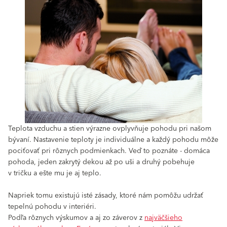
Teplota vzduchu a stien výrazne ovplyvňuje pohodu pri našom
bývaní. Nastavenie teploty je individuálne a každý pohodu môže
pociťovať pri rôznych podmienkach. Veď to poznáte - domáca
pohoda, jeden zakrytý dekou až po uši a druhý pobehuje
v tričku a ešte mu je aj teplo.
Napriek tomu existujú isté zásady, ktoré nám pomôžu udržať
tepelnú pohodu v interiéri.
Podľa rôznych výskumov a aj zo záverov z
najväčšieho