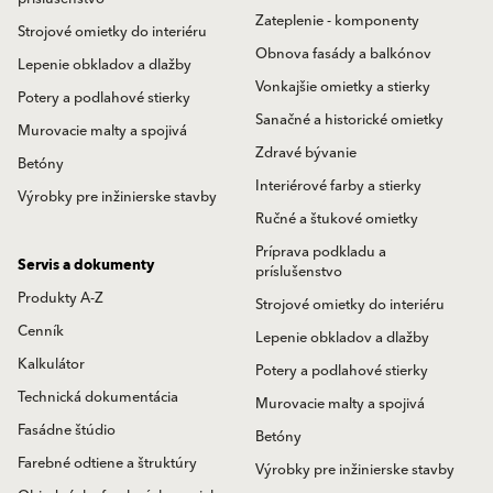
Zateplenie - komponenty
Strojové omietky do interiéru
Obnova fasády a balkónov
Lepenie obkladov a dlažby
Vonkajšie omietky a stierky
Potery a podlahové stierky
Sanačné a historické omietky
Murovacie malty a spojivá
Zdravé bývanie
Betóny
Interiérové farby a stierky
Výrobky pre inžinierske stavby
Ručné a štukové omietky
Príprava podkladu a
Servis a dokumenty
príslušenstvo
Produkty A-Z
Strojové omietky do interiéru
Cenník
Lepenie obkladov a dlažby
Kalkulátor
Potery a podlahové stierky
Technická dokumentácia
Murovacie malty a spojivá
Fasádne štúdio
Betóny
Farebné odtiene a štruktúry
Výrobky pre inžinierske stavby