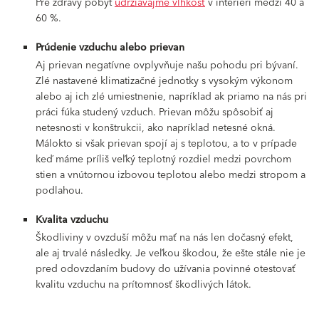
Pre zdravý pobyt
udržiavajme vlhkosť
v interiéri medzi 40 a
60 %.
Prúdenie vzduchu alebo prievan
Aj prievan negatívne ovplyvňuje našu pohodu pri bývaní.
Zlé nastavené klimatizačné jednotky s vysokým výkonom
alebo aj ich zlé umiestnenie, napríklad ak priamo na nás pri
práci fúka studený vzduch. Prievan môžu spôsobiť aj
netesnosti v konštrukcii, ako napríklad netesné okná.
Málokto si však prievan spojí aj s teplotou, a to v prípade
keď máme príliš veľký teplotný rozdiel medzi povrchom
stien a vnútornou izbovou teplotou alebo medzi stropom a
podlahou.
Kvalita vzduchu
Škodliviny v ovzduší môžu mať na nás len dočasný efekt,
ale aj trvalé následky. Je veľkou škodou, že ešte stále nie je
pred odovzdaním budovy do užívania povinné otestovať
kvalitu vzduchu na prítomnosť škodlivých látok.