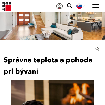
star_border
Správna teplota a pohoda
pri bývaní