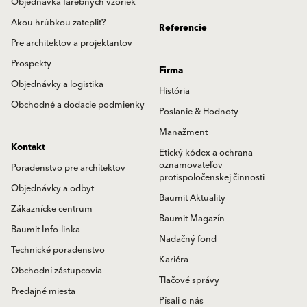
Objednávka farebných vzoriek
Akou hrúbkou zatepliť?
Referencie
Pre architektov a projektantov
Prospekty
Firma
Objednávky a logistika
História
Obchodné a dodacie podmienky
Poslanie & Hodnoty
Manažment
Kontakt
Etický kódex a ochrana
oznamovateľov
Poradenstvo pre architektov
protispoločenskej činnosti
Objednávky a odbyt
Baumit Aktuality
Zákaznícke centrum
Baumit Magazín
Baumit Info-linka
Nadačný fond
Technické poradenstvo
Kariéra
Obchodní zástupcovia
Tlačové správy
Predajné miesta
Písali o nás