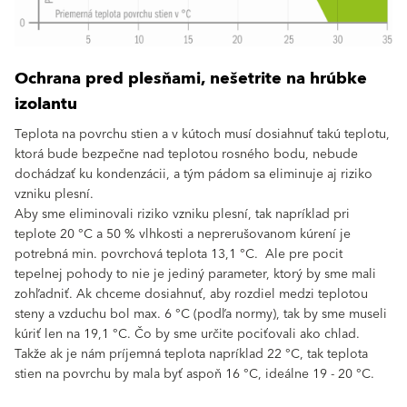
Ochrana pred plesňami, nešetrite na hrúbke
izolantu
Teplota na povrchu stien a v kútoch musí dosiahnuť takú teplotu,
ktorá bude bezpečne nad teplotou rosného bodu, nebude
dochádzať ku kondenzácii, a tým pádom sa eliminuje aj riziko
vzniku plesní.
Aby sme eliminovali riziko vzniku plesní, tak napríklad pri
teplote 20 °C a 50 % vlhkosti a neprerušovanom kúrení je
potrebná min. povrchová teplota 13,1 °C. Ale pre pocit
tepelnej pohody to nie je jediný parameter, ktorý by sme mali
zohľadniť. Ak chceme dosiahnuť, aby rozdiel medzi teplotou
steny a vzduchu bol max. 6 °C (podľa normy), tak by sme museli
kúriť len na 19,1 °C. Čo by sme určite pociťovali ako chlad.
Takže ak je nám príjemná teplota napríklad 22 °C, tak teplota
stien na povrchu by mala byť aspoň 16 °C, ideálne 19 - 20 °C.