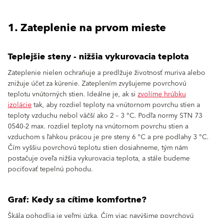
1. Zateplenie na prvom mieste
Teplejšie steny - nižšia vykurovacia teplota
Zateplenie nielen ochraňuje a predlžuje životnosť muriva alebo
znižuje účet za kúrenie. Zateplením zvyšujeme povrchovú
teplotu vnútorných stien. Ideálne je, ak si
zvolíme hrúbku
izolácie
tak, aby rozdiel teploty na vnútornom povrchu stien a
teploty vzduchu nebol väčší ako 2 – 3 °C. Podľa normy STN 73
0540-2 max. rozdiel teploty na vnútornom povrchu stien a
vzduchom s ľahkou prácou je pre steny 6 °C a pre podlahy 3 °C.
Čím vyššiu povrchovú teplotu stien dosiahneme, tým nám
postačuje oveľa nižšia vykurovacia teplota, a stále budeme
pociťovať tepelnú pohodu.
Graf: Kedy sa cítime komfortne?
Škála pohodlia je veľmi úzka. Čím viac navýšime povrchovú