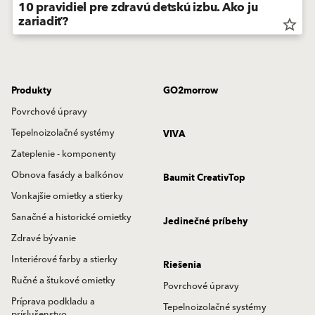
10 pravidiel pre zdravú detskú izbu. Ako ju
zariadiť?
star_border
Produkty
GO2morrow
Povrchové úpravy
Tepelnoizolačné systémy
VIVA
Zateplenie - komponenty
Obnova fasády a balkónov
Baumit CreativTop
Vonkajšie omietky a stierky
Sanačné a historické omietky
Jedinečné príbehy
Zdravé bývanie
Interiérové farby a stierky
Riešenia
Ručné a štukové omietky
Povrchové úpravy
Príprava podkladu a
Tepelnoizolačné systémy
príslušenstvo