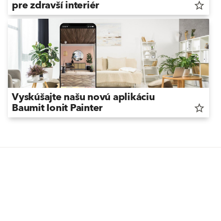
pre zdravší interiér
star_border
Vyskúšajte našu novú aplikáciu
Baumit Ionit Painter
star_border
Možno vás zaujme