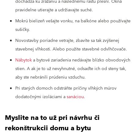
dochádza ku zrážaniu a následnému rastu plesní. Okná
pravidelne utierajte a udržiavajte suché.
Mokrú bielizeň vešajte vonku, na balkóne alebo používajte
sušičky.
Novostavby poriadne vetrajte, zbavíte sa tak zvýšenej
stavebnej vlhkosti. Alebo použite stavebné odvlhčovače.
Nábytok
a bytové zariadenia nedávajte blízko obvodových
stien. A ak je to už nevyhnutné, odsaďte ich od steny tak,
aby ste nebránili prúdeniu vzduchu.
Pri starých domoch odstráňte príčiny vlhkých múrov
dodatočnými izoláciami a
sanáciou
.
Myslite na to už pri návrhu či
rekonštrukcii domu a bytu