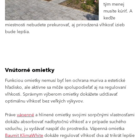
tým menej
musíte kúriť. A
keďže
miestnosti nebudete prekurovať, aj prirodzená vlhkosť izieb
bude lepšia.
Vnútorné omietky
Funkciou omietky nemusí byť len ochrana muriva a estetické
hľadisko, ale aktívne sa môže spolupodieľať aj na regulovaní
vlhkosti. Správnym výberom omietky dokážete udržiavať
optimálnu vlhkosť bez veľkých výkyvov.
Práve
vápenné
a hlinené omietky svojimi sorpčnými vlastnosťami
dokážu absorbovať nadbytočnú vlhkosť a v prípade suchého
vzduchu, ju vydávať naspäť do prostredia. Vápenná omietka
Baumit KlimaWhite
dokáže regulovať vlhkosť dva až trikrát lepšie