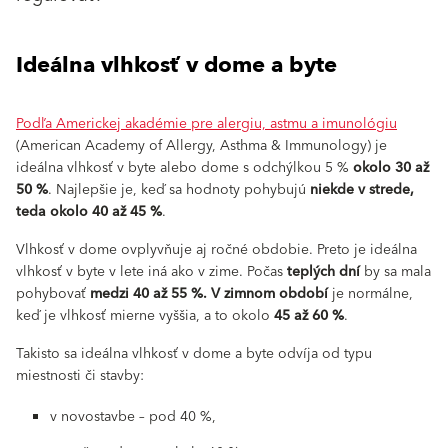
Ideálna vlhkosť v dome a byte
Podľa Americkej akadémie pre alergiu, astmu a imunológiu
(American Academy of Allergy, Asthma & Immunology) je
ideálna vlhkosť v byte alebo dome s odchýlkou 5 %
okolo 30 až
50 %
. Najlepšie je, keď sa hodnoty pohybujú
niekde v strede,
teda okolo 40 až 45 %
.
Vlhkosť v dome ovplyvňuje aj ročné obdobie. Preto je ideálna
vlhkosť v byte v lete iná ako v zime. Počas
teplých dní
by sa mala
pohybovať
medzi 40 až 55 %. V zimnom období
je normálne,
keď je vlhkosť mierne vyššia, a to okolo
45 až 60 %
.
Takisto sa ideálna vlhkosť v dome a byte odvíja od typu
miestnosti či stavby:
v novostavbe – pod 40 %,