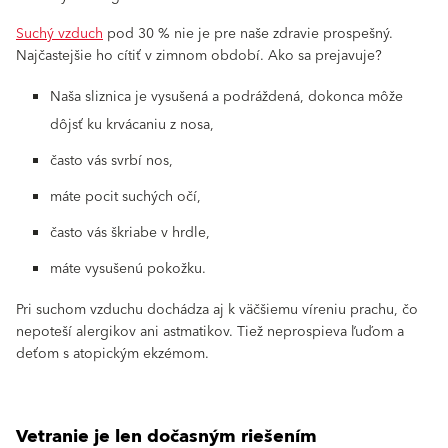
Suchý vzduch
pod 30 % nie je pre naše zdravie prospešný.
Najčastejšie ho cítiť v zimnom období. Ako sa prejavuje?
Naša sliznica je vysušená a podráždená, dokonca môže
dôjsť ku krvácaniu z nosa,
často vás svrbí nos,
máte pocit suchých očí,
často vás škriabe v hrdle,
máte vysušenú pokožku.
Pri suchom vzduchu dochádza aj k väčšiemu víreniu prachu, čo
nepoteší alergikov ani astmatikov. Tiež neprospieva ľuďom a
deťom s atopickým ekzémom.
Vetranie je len dočasným riešením