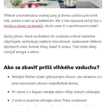
Vlhkosť a kondenzácia vodnej pary je živnou pôdou pre vznik
húb, plesní a darí sa aj baktériám. Kto z nás nepozná večný boj s
tvorbou plesní na stenách
, okolo vane či v sprchovacom kúte?
Spóry plesní, ktoré sa dostanú do ovzdušia a ktoré následne
vdychujete, spôsobujú zvýšenú chorobnosť, opakované infekcie
dýchacích ciest, bolesti hlavy, kašeľ či únavu. Tiež môže ďalej
rozvíjať alergie a astmu.
Ako sa zbaviť príliš vlhkého vzduchu?
Vetrajte! Nielen sčasti vyklopeným oknom, ale nárazovo a s
plne otvoreným oknom niekoľkokrát denne.
Pri varení a v kúpaní vetrajte alebo vlhký vzduch odsávajte.
V zime si pozorne všímajte okná. Práve na tesnení