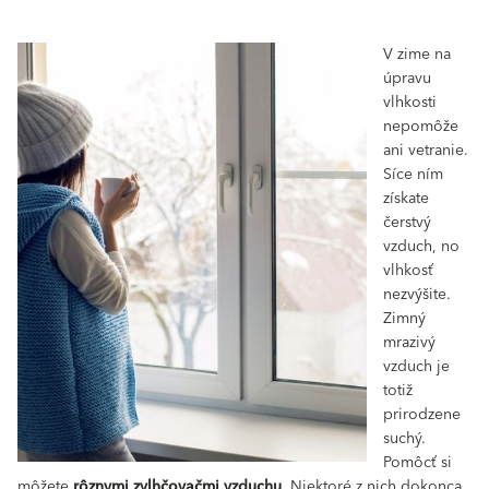
V zime na
úpravu
vlhkosti
nepomôže
ani vetranie.
Síce ním
získate
čerstvý
vzduch, no
vlhkosť
nezvýšite.
Zimný
mrazivý
vzduch je
totiž
prirodzene
suchý.
Pomôcť si
môžete
rôznymi zvlhčovačmi vzduchu
. Niektoré z nich dokonca