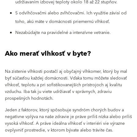
udržiavaním izbovej teploty okolo 18 až 22 stupňov.
S odvlhčovačmi alebo zvlhčovačmi. Ich využitie závisí od
toho, akú máte v domácnosti priemernú vlhkosť.
Nezabúdajte na pravidelné a intenzívne vetranie.
Ako merať vlhkosť v byte?
Na zistenie vlhkosti postačí aj obyčajný vlhkomer, ktorý by mal
byť súčasťou každej domácnosti. Vďaka tomu môžete sledovať
vlhkosť, teplotu a pri sofistikovanejších prístrojoch aj kvalitu
vzduchu. Iba tak ju viete udržiavať v správnych, zdraviu
prospešných hodnotách.
Jeden z faktorov, ktorý spôsobuje syndróm chorých budov a
negatívne vplýva na naše zdravie je práve príliš nízka alebo príliš
vysoká vlhkosť. A práve ideálna vlhkosť v interiéri vie výrazne
ovplyvniť prostredie, v ktorom bývate alebo trávite čas.