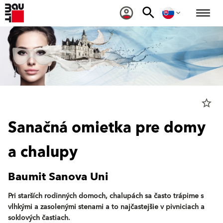
star_border
Sanačná omietka pre domy
a chalupy
Baumit Sanova Uni
Pri starších rodinných domoch, chalupách sa často trápime s
vlhkými a zasolenými stenami a to najčastejšie v pivniciach a
soklových častiach.