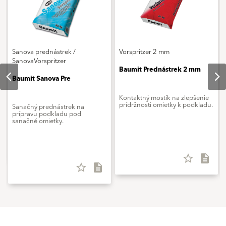
Sanova prednástrek /
Vorspritzer 2 mm
SanovaVorspritzer
Baumit Prednástrek 2 mm
Baumit Sanova Pre
Kontaktný mostík na zlepšenie
prídržnosti omietky k podkladu.
Sanačný prednástrek na
prípravu podkladu pod
sanačné omietky.
star_border
description
star_border
description