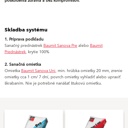
poškodenia zdravia a bez kompromisov.
Skladba systému
1. Príprava podkladu
Sanačný prednástrek
Baumit Sanova Pre
alebo
Baumit
Prednástrek
, krytie 100%
2. Sanačná omietka
Omietka
Baumit Sanova Uni
, min. hrúbka omietky 20 mm, zrenie
omietky cca 1 cm/ 7 dní, povrch omietky vyhladiť alebo upraviť
škrabaním. Nie je potrebné nanášať štukovú omietku.