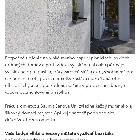
Bezpečné riešenie na vlhké murivo napr. v pivniciach, sokloch
rodinných domov a pod. Vďaka vysokému obsahu pórov je
vysoko paropriepustná, póry zároveň slúžia ako „zásobáreň" pre
uskladnenie soli, povrch omietky zostáva niekoľkonásobne
dlhšie suchý a bez poškodenia soľami v porovnaní s bežnými
vápennocementovými omietkami.
Prácu s omietkou Baumit Sanova Uni zvládne každý murár ako aj
šikovný domáci majster. Aplikuje sa totiž podobne ako
akákoľvek bežná omietka.
Vaše kedysi vlhké priestory môžete využívať bez rizika