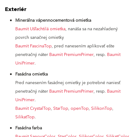
Exteriér
Minerálna vápennocementová omietka
Baumit Ušľachtilá omietka
, nanáša sa na nezahladený
povrch sanačnej omietky
Baumit FascinaTop
, pred nanesením aplikovať ešte
penetračný náter
Baumit PremiumPrimer
, resp.
Baumit
UniPrimer
.
Fasádna omietka
Pred nanesením fasádnej omietky je potrebné naniesť
penetračný náter
Baumit PremiumPrimer
, resp.
Baumit
UniPrimer
.
Baumit CrystalTop
,
StarTop
,
openTop
,
SilikonTop
,
SilikatTop
.
Fasádna farba
Baumit SanovaColor
,
StarColor
,
SilikonColor
,
SilikatColor