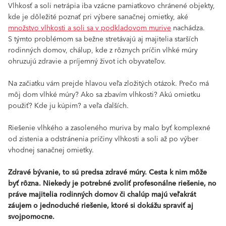
Vlhkosť a soli netrápia iba vzácne pamiatkovo chránené objekty,
kde je dôležité poznať pri výbere sanačnej omietky, aké
množstvo vlhkosti a soli sa v podkladovom murive
nachádza.
S týmto problémom sa bežne stretávajú aj majitelia starších
rodinných domov, chálup, kde z rôznych príčin vlhké múry
ohruzujú zdravie a príjemný život ich obyvateľov.
Na začiatku vám prejde hlavou veľa zložitých otázok. Prečo má
môj dom vlhké múry? Ako sa zbavím vlhkosti? Akú omietku
použiť? Kde ju kúpim? a veľa ďalších.
Riešenie vlhkého a zasoleného muriva by malo byť komplexné
od zistenia a odstránenia príčiny vlhkosti a soli až po výber
vhodnej sanačnej omietky.
Zdravé bývanie, to sú predsa zdravé múry.
Cesta k nim môže
byť rôzna. Niekedy je potrebné zvoliť profesonálne riešenie, no
práve majitelia rodinných domov či chalúp majú veľakrát
záujem o jednoduché riešenie, ktoré si dokážu spraviť aj
svojpomocne.