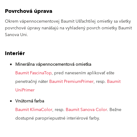
Povrchová úprava
Okrem vápennocementovej Baumit Ušľachtilej omietky sa všetky
povrchové úpravy nanášajú na vyhladený povrch omietky Baumit
Sanova Uni.
Interiér
Minerálna vápennocementová omietka
Baumit FascinaTop
, pred nanesením aplikovať ešte
penetračný náter
Baumit PremiumPrimer
, resp.
Baumit
UniPrimer
Vnútorná farba
Baumit KlimaColor
, resp.
Baumit Sanova Color
. Bežne
dostupné paropriepustné interiérové farby.