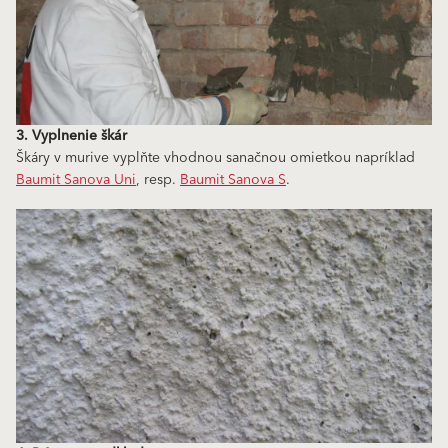
3. Vyplnenie škár
Škáry v murive vyplňte vhodnou sanačnou omietkou napríklad
Baumit Sanova Uni
, resp.
Baumit Sanova S
.