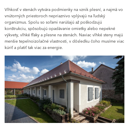
Vlhkosť v stenách vytvára podmienky na vznik plesní, a najmä vo
vnútorných priestoroch nepriaznivo vplývajú na ľudský
organizmus. Spolu so soľami narúšajú až poškodzujú
konštrukciu, spôsobujú opadávanie omietky alebo nepekné
výkvety, vlhké fľaky a plesne na stenách. Naviac vlhké steny majú
menšie tepelnoizolačné vlastnosti, v dôsledku čoho musíme viac
kúriť a platiť tak viac za energie.