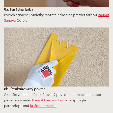
8a. Fasádna farba
Povrch sanačnej omietky môžete nakoniec pretrieť farbou
Baumit
Sanova Color
.
8b. Štruktúrovaný povrch
Ak máte záujem o štruktúrovaný povrch, na omietku naneste
penetračný náter
Baumit PremiumPrimer
a aplikujte
paropriepustnú
fasádnu omietku
.