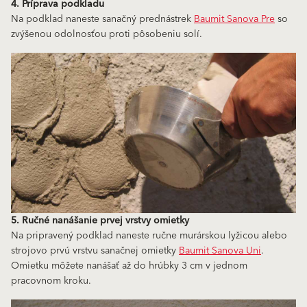
4. Príprava podkladu
Na podklad naneste sanačný prednástrek
Baumit Sanova Pre
so
zvýšenou odolnosťou proti pôsobeniu solí.
5. Ručné nanášanie prvej vrstvy omietky
Na pripravený podklad naneste ručne murárskou lyžicou alebo
strojovo prvú vrstvu sanačnej omietky
Baumit Sanova Uni
.
Omietku môžete nanášať až do hrúbky 3 cm v jednom
pracovnom kroku.