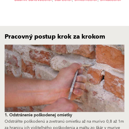
Pracovný postup krok za krokom
1. Odstránenie poškodenej omietky
Odstráňte poškodenú a zvetranú omietku až na murivo 0,8 až 1m
za hranicu ich viditeľného poškodenia a maltu zo škár v murive