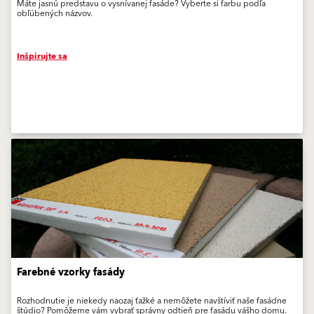
Máte jasnú predstavu o vysnívanej fasáde? Vyberte si farbu podľa
obľúbených názvov.
Inšpirujte sa
Farebné vzorky fasády
Rozhodnutie je niekedy naozaj ťažké a nemôžete navštíviť naše fasádne
štúdio? Pomôžeme vám vybrať správny odtieň pre fasádu vášho domu.