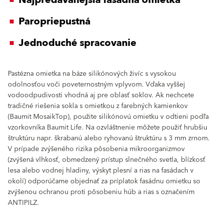
Paropriepustná
Jednoduché spracovanie
Pastézna omietka na báze silikónových živíc s vysokou
odolnosťou voči poveternostným vplyvom. Vďaka vyššej
vodoodpudivosti vhodná aj pre oblasť soklov. Ak nechcete
tradičné riešenia sokla s omietkou z farebných kamienkov
(Baumit MosaikTop), použite silikónovú omietku v odtieni podľa
vzorkovníka Baumit Life. Na ozvláštnenie môžete použiť hrubšiu
štruktúru napr. škrabanú alebo ryhovanú štruktúru s 3 mm zrnom.
V prípade zvýšeného rizika pôsobenia mikroorganizmov
(zvýšená vlhkosť, obmedzený prístup slnečného svetla, blízkosť
lesa alebo vodnej hladiny, výskyt plesní a rias na fasádach v
okolí) odporúčame objednať za príplatok fasádnu omietku so
zvýšenou ochranou proti pôsobeniu húb a rias s označením
ANTIPILZ.