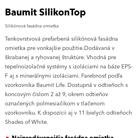
Baumit SilikonTop
Silikónová fasádna omietka
Tenkovrstvová prefarbená silikónová fasádna
omietka pre vonkajšie použitie.Dodávaná v
škrabanej a ryhovanej štruktúre. Vhodná pre
tepelnoizolačné systémy s izoláciami na báze EPS-
F aj s minerálnymi izoláciami. Farebnosť podľa
vzorkovníka Baumit Life. Dostupná v odtieňoch s
koncovým číslom 2 až 9, okrem odtieňov
označených polmesiačikom v tlačenom
vzorkovníku. K dispozícii aj v 11 bielych odtieňoch
Shades of White.
Najpredávanejšia fasádna omietka