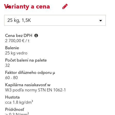
Varianty a cena
25 kg, 1,5K
Cena bez DPH
2 700,00 € / t
Balenie
25 kg vedro
Počet balení na palete
32
Faktor difúzneho odporu μ
60 - 80
Kapilárna nasiakavosť w
W3 podľa normy STN EN 1062-1
Hustota
cca 1.8 kg/dm³
Prídržnosť
> 0.3 N/mm²