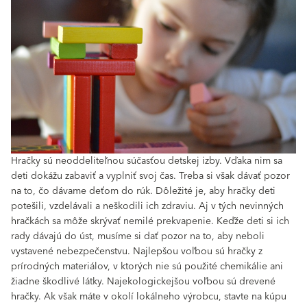
Hračky sú neoddeliteľnou súčasťou detskej izby. Vďaka nim sa
deti dokážu zabaviť a vyplniť svoj čas. Treba si však dávať pozor
na to, čo dávame deťom do rúk. Dôležité je, aby hračky deti
potešili, vzdelávali a neškodili ich zdraviu. Aj v tých nevinných
hračkách sa môže skrývať nemilé prekvapenie. Keďže deti si ich
rady dávajú do úst, musíme si dať pozor na to, aby neboli
vystavené nebezpečenstvu. Najlepšou voľbou sú hračky z
prírodných materiálov, v ktorých nie sú použité chemikálie ani
žiadne škodlivé látky. Najekologickejšou voľbou sú drevené
hračky. Ak však máte v okolí lokálneho výrobcu, stavte na kúpu