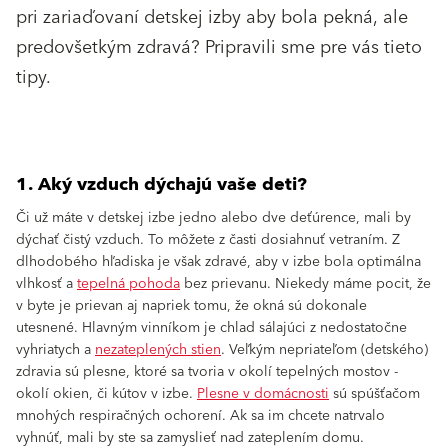
pri zariaďovaní detskej izby aby bola pekná, ale
predovšetkým zdravá? Pripravili sme pre vás tieto
tipy.
1. Aký vzduch dýchajú vaše deti?
Či už máte v detskej izbe jedno alebo dve deťúrence, mali by
dýchať čistý vzduch. To môžete z časti dosiahnuť vetraním. Z
dlhodobého hľadiska je však zdravé, aby v izbe bola optimálna
vlhkosť a
tepelná pohoda
bez prievanu. Niekedy máme pocit, že
v byte je prievan aj napriek tomu, že okná sú dokonale
utesnené. Hlavným vinníkom je chlad sálajúci z nedostatočne
vyhriatych a
nezateplených stien
. Veľkým nepriateľom (detského)
zdravia sú plesne, ktoré sa tvoria v okolí tepelných mostov -
okolí okien, či kútov v izbe.
Plesne v domácnosti
sú spúšťačom
mnohých respiračných ochorení. Ak sa im chcete natrvalo
vyhnúť, mali by ste sa zamyslieť nad zateplením domu.