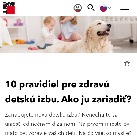
star_border
10 pravidiel pre zdravú
detskú izbu. Ako ju zariadiť?
Zariaďujete novú detskú izbu? Nenechajte sa
uniesť jedinečným dizajnom. Na prvom mieste by
malo byť zdravie vašich detí. Na čo všetko myslieť