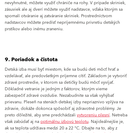
nevyhnutné, môžete využiť chrániče na rohy. V prípade skriniek,
zásuviek ale aj dverí môžete využiť nadstavce, vďaka ktorým sa
spomalí otváranie aj zatváranie skriniek. Prostredníctvom
nadstavcov môžete predísť nepríjemnému privretiu detských
prstíkov alebo inému zraneniu.
9. Poriadok a čistota
Detská izba musí byť miestom, kde sa budú deti môcť hrať a
vzdelávať, ale predovšetkým príjemne cítiť. Základom je vytvoriť
zdravé prostredie, v ktorom sa detičky budú môcť vyvíjať.
Dôkladné vetranie je jedným z faktorov, ktorým vieme
zabezpečiť zdravé ovzdušie. Nezabudnite sa však vyhýbať
prievanu. Pleseň na stenách detskej izby nepriaznivo vplýva na
zdravie, dokáže dokonca spôsobiť aj zdravotné problémy. Je
preto dôležité, aby sme predchádzali
vytvoreniu plesní
. Netreba
však zabúdať aj na
optimálnu izbovú teplotu
. Najideálnejšie je,
ak sa teplota udržiava medzi 20 a 22 °C. Dbajte na to, aby z