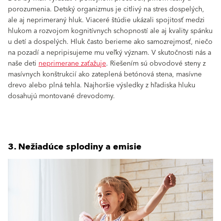
porozumenia. Detský organizmus je citlivý na stres dospelých,
ale aj neprimeraný hluk. Viaceré štúdie ukázali spojitosť medzi
hlukom a rozvojom kognitívnych schopností ale aj kvality spánku
u detí a dospelých. Hluk často berieme ako samozrejmosť, niečo
na pozadí a nepripisujeme mu veľký význam. V skutočnosti nás a
naše deti
neprimerane zaťažuje
. Riešením sú obvodové steny z
masívnych konštrukcií ako zateplená betónová stena, masívne
drevo alebo plná tehla. Najhoršie výsledky z hľadiska hluku
dosahujú montované drevodomy.
3. Nežiadúce splodiny a emisie