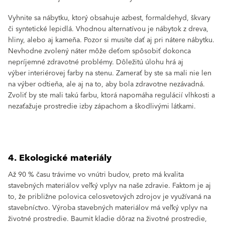
Vyhnite sa nábytku, ktorý obsahuje azbest, formaldehyd, škvary
či syntetické lepidlá. Vhodnou alternatívou je nábytok z dreva,
hliny, alebo aj kameňa. Pozor si musíte dať aj pri nátere nábytku.
Nevhodne zvolený náter môže deťom spôsobiť dokonca
nepríjemné zdravotné problémy. Dôležitú úlohu hrá aj
výber interiérovej farby na stenu. Zamerať by ste sa mali nie len
na výber odtieňa, ale aj na to, aby bola zdravotne nezávadná.
Zvoliť by ste mali takú farbu, ktorá napomáha regulácií vlhkosti a
nezaťažuje prostredie izby zápachom a škodlivými látkami.
4. Ekologické materiály
Až 90 % času trávime vo vnútri budov, preto má kvalita
stavebných materiálov veľký vplyv na naše zdravie. Faktom je aj
to, že približne polovica celosvetových zdrojov je využívaná na
stavebníctvo. Výroba stavebných materiálov má veľký vplyv na
životné prostredie. Baumit kladie dôraz na životné prostredie,