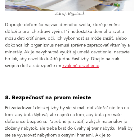
Zdroj: Bigstock
Doprajte deťom čo najviac denného svetla, ktoré je veľmi
dôležité pre ich zdravý vývin. Pri nedostatku denného svetla
môžu deti cítiť únavu očí, ich výkonnosť sa môže znížiť, alebo
dokonca ich organizmus nemusí správne zapracovať vitamíny a
minerály. Ak je nevyhnutné využiť aj umelé osvetlenie, nastavte
ho tak, aby osvetlilo každú jednu časť izby. Dbajte na zrak
svojich detí a zabezpečte im
kvalitné osvetlenie
.
8. Bezpečnosť na prvom mieste
Pri zariaďovaní detskej izby by ste si mali dať záležať nie len na
tom, aby bola štýlová, ale najmä na tom, aby bola pre vaše
deťúrence bezpečná. Potrebné je zvážiť, z akých materiálov je
zložený nábytok, ale treba brať do úvahy aj tvar nábytku. Mali by
ste sa vyvarovať nábytkom s ostrými hranami. Ak je to