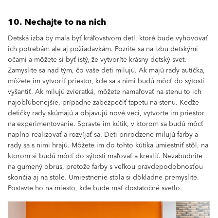
10. Nechajte to na nich
Detská izba by mala byť kráľovstvom detí, ktoré bude vyhovovať
ich potrebám ale aj požiadavkám. Pozrite sa na izbu detskými
očami a môžete si byť istý, že vytvoríte krásny detský svet.
Zamyslite sa nad tým, čo vaše deti milujú. Ak majú rady autíčka,
môžete im vytvoriť priestor, kde sa s nimi budú môcť do sýtosti
vyšantiť. Ak milujú zvieratká, môžete namaľovať na stenu to ich
najobľúbenejšie, prípadne zabezpečiť tapetu na stenu. Keďže
detičky rady skúmajú a objavujú nové veci, vytvorte im priestor
na experimentovanie. Spravte im kútik, v ktorom sa budú môcť
naplno realizovať a rozvíjať sa. Deti prirodzene milujú farby a
rady sa s nimi hrajú. Môžete im do tohto kútika umiestniť stôl, na
ktorom si budú môcť do sýtosti maľovať a kresliť. Nezabudnite
na gumený obrus, pretože farby s veľkou pravdepodobnosťou
skončia aj na stole. Umiestnenie stola si dôkladne premyslite.
Postavte ho na miesto, kde bude mať dostatočné svetlo.