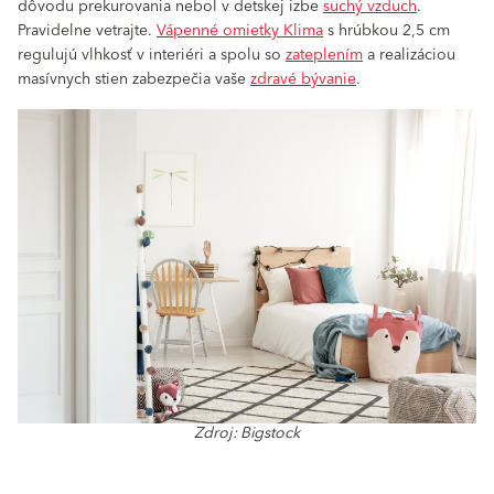
dôvodu prekurovania nebol v detskej izbe
suchý vzduch
.
Pravidelne vetrajte.
Vápenné omietky Klima
s hrúbkou 2,5 cm
regulujú vlhkosť v interiéri a spolu so
zateplením
a realizáciou
masívnych stien zabezpečia vaše
zdravé bývanie
.
Zdroj: Bigstock