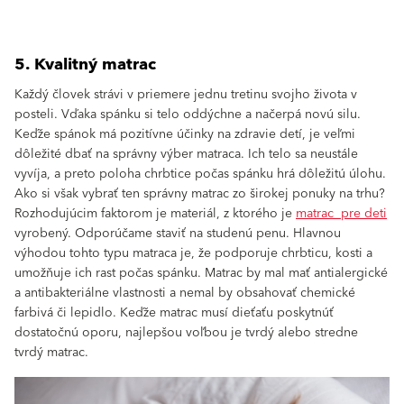
5. Kvalitný matrac
Každý človek strávi v priemere jednu tretinu svojho života v
posteli. Vďaka spánku si telo oddýchne a načerpá novú silu.
Keďže spánok má pozitívne účinky na zdravie detí, je veľmi
dôležité dbať na správny výber matraca. Ich telo sa neustále
vyvíja, a preto poloha chrbtice počas spánku hrá dôležitú úlohu.
Ako si však vybrať ten správny matrac zo širokej ponuky na trhu?
Rozhodujúcim faktorom je materiál, z ktorého je
matrac pre deti
vyrobený. Odporúčame staviť na studenú penu. Hlavnou
výhodou tohto typu matraca je, že podporuje chrbticu, kosti a
umožňuje ich rast počas spánku. Matrac by mal mať antialergické
a antibakteriálne vlastnosti a nemal by obsahovať chemické
farbivá či lepidlo. Keďže matrac musí dieťaťu poskytnúť
dostatočnú oporu, najlepšou voľbou je tvrdý alebo stredne
tvrdý matrac.