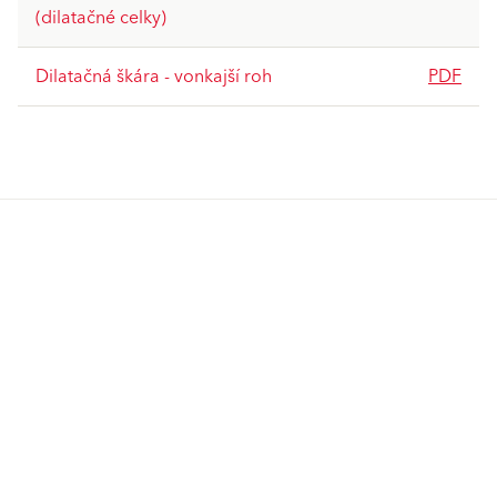
(dilatačné celky)
Dilatačná škára - vonkajší roh
PDF
Produkty
GO2morrow
Povrchové úpravy
Tepelnoizolačné systémy
VIVA
Zateplenie - komponenty
Obnova fasády a balkónov
Baumit CreativTop
Vonkajšie omietky a stierky
Sanačné a historické omietky
Jedinečné príbehy
Zdravé bývanie
Interiérové farby a stierky