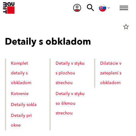
star_border
Detaily s obkladom
Komplet
Detaily v styku
Dilatácie v
detaily s
s plochou
zateplení s
obkladom
strechou
obkladom
Kotvenie
Detaily v styku
so šikmou
Detaily sokla
strechou
Detaily pri
okne