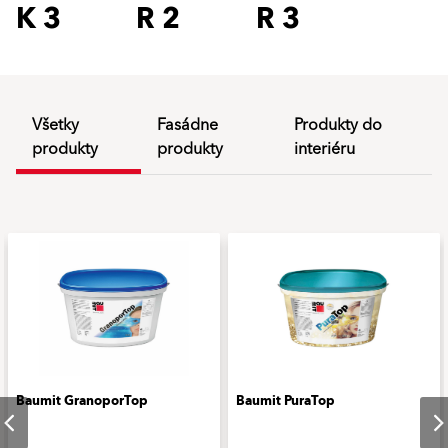
K 3
R 2
R 3
Všetky
Fasádne
Produkty do
produkty
produkty
interiéru
Baumit GranoporTop
Baumit PuraTop