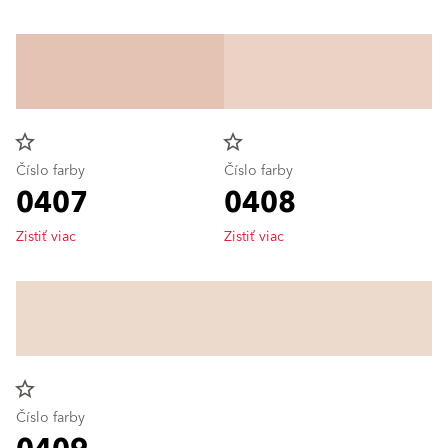
star_border
star_border
Číslo farby
Číslo farby
0407
0408
Zistiť viac
Zistiť viac
star_border
Číslo farby