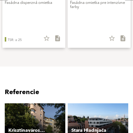
Fasádna disperzná omietka
Fasádna omietka pre intenzívne
farby
star_border
description
star_border
description
TSR: ≥ 25
Referencie
Krisztinavárosi elegáns lakóépület
Stara Hladnjača