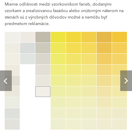
Mierne odlišnosti medzi vzorkovníkom farieb, dodanými
vzorkami a zrealizovanou fasádou alebo vnútorným náterom na
stenách sú z výrobných dôvodov možné a nemôžu byť
predmetom reklamácie.
clear
Číslo farby
color_name
HEX:
hex_code
RGB:
rgb_code
TSR:
tsr_code
HBW:
hbw_code
Zistiť viac