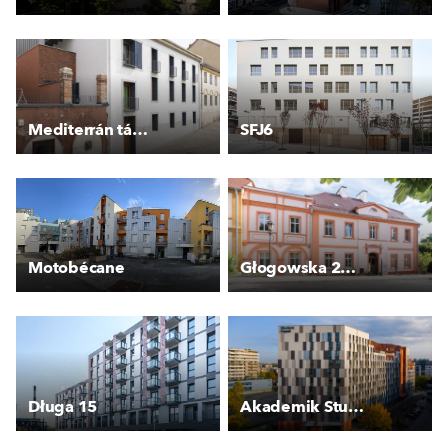
Mediterrán társasház Pécsett
SFJ6
Motobécane
Głogowska 27 - Kamienica
Długa 15
Akademik Student Depot