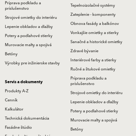
Príprava podkladu a
Tepelnoizolačné systémy
príslušenstvo
Zateplenie - komponenty
Strojové omietky do interiéru
Obnova fasády a balkónov
Lepenie obkladov a dlažby
Vonkajšie omietky a stierky
Potery a podlahové stierky
Sanačné a historické omietky
Murovacie malty a spojivá
Zdravé bývanie
Betóny
Interiérové farby a stierky
Výrobky pre inžinierske stavby
Ručné a štukové omietky
Príprava podkladu a
Servis a dokumenty
príslušenstvo
Produkty A-Z
Strojové omietky do interiéru
Cenník
Lepenie obkladov a dlažby
Kalkulátor
Potery a podlahové stierky
Technická dokumentácia
Murovacie malty a spojivá
Fasádne štúdio
Betóny