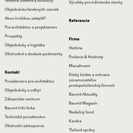
Farebné odtiene a štruktúry
Výrobky pre inžinierske stavby
Objednávka farebných vzoriek
Akou hrúbkou zatepliť?
Referencie
Pre architektov a projektantov
Prospekty
Firma
Objednávky a logistika
História
Obchodné a dodacie podmienky
Poslanie & Hodnoty
Manažment
Kontakt
Etický kódex a ochrana
oznamovateľov
Poradenstvo pre architektov
protispoločenskej činnosti
Objednávky a odbyt
Baumit Aktuality
Zákaznícke centrum
Baumit Magazín
Baumit Info-linka
Nadačný fond
Technické poradenstvo
Kariéra
Obchodní zástupcovia
Tlačové správy