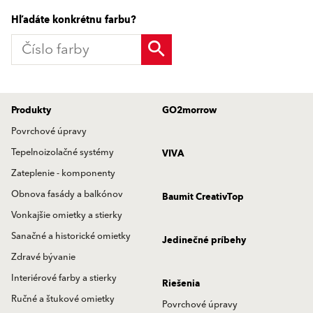
Hľadáte konkrétnu farbu?
Produkty
GO2morrow
Povrchové úpravy
Tepelnoizolačné systémy
VIVA
Zateplenie - komponenty
Obnova fasády a balkónov
Baumit CreativTop
Vonkajšie omietky a stierky
Sanačné a historické omietky
Jedinečné príbehy
Zdravé bývanie
Interiérové farby a stierky
Riešenia
Ručné a štukové omietky
Povrchové úpravy