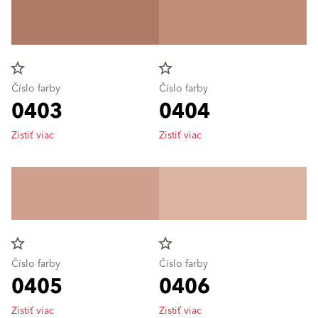
star_border
star_border
Číslo farby
Číslo farby
0403
0404
Zistiť viac
Zistiť viac
star_border
star_border
Číslo farby
Číslo farby
0405
0406
Zistiť viac
Zistiť viac