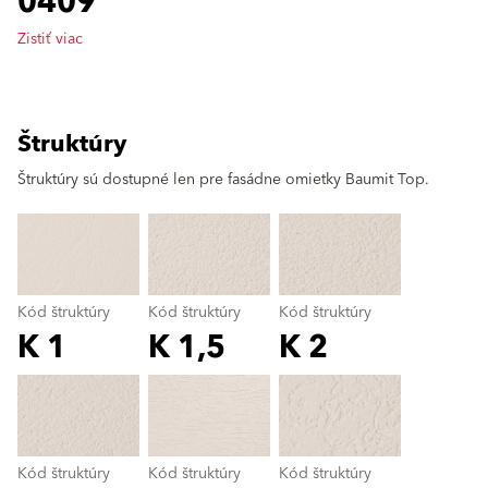
0409
Zistiť viac
Štruktúry
clear
Štruktúry sú dostupné len pre fasádne omietky Baumit Top.
Kód štruktúry
Kód štruktúry
Kód štruktúry
K 1
K 1,5
K 2
Kód štruktúry
color_name
Kód štruktúry
Kód štruktúry
Kód štruktúry