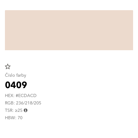
star_border
Číslo farby
0409
HEX: #ECDACD
RGB: 236/218/205
TSR: ≥25
HBW: 70