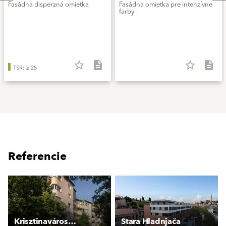
Fasádna disperzná omietka
Fasádna omietka pre intenzívne
farby
star_border
description
star_border
description
TSR: ≥ 25
Referencie
Krisztinavárosi elegáns lakóépület
Stara Hladnjača