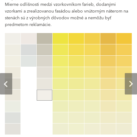
Mierne odlišnosti medzi vzorkovníkom farieb, dodanými
vzorkami a zrealizovanou fasádou alebo vnútorným náterom na
stenách sú z výrobných dôvodov možné a nemôžu byť
predmetom reklamácie.
clear
Číslo farby
color_name
HEX:
hex_code
RGB:
rgb_code
TSR:
tsr_code
HBW:
hbw_code
Zistiť viac