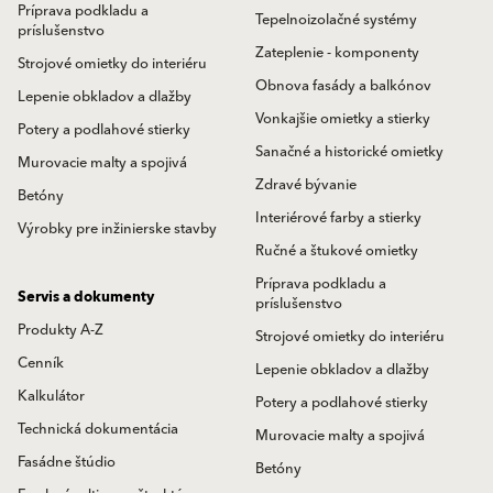
Príprava podkladu a
Tepelnoizolačné systémy
príslušenstvo
Zateplenie - komponenty
Strojové omietky do interiéru
Obnova fasády a balkónov
Lepenie obkladov a dlažby
Vonkajšie omietky a stierky
Potery a podlahové stierky
Sanačné a historické omietky
Murovacie malty a spojivá
Zdravé bývanie
Betóny
Interiérové farby a stierky
Výrobky pre inžinierske stavby
Ručné a štukové omietky
Príprava podkladu a
Servis a dokumenty
príslušenstvo
Produkty A-Z
Strojové omietky do interiéru
Cenník
Lepenie obkladov a dlažby
Kalkulátor
Potery a podlahové stierky
Technická dokumentácia
Murovacie malty a spojivá
Fasádne štúdio
Betóny