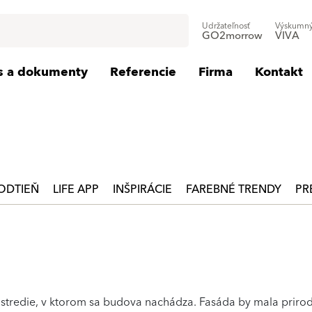
Udržateľnosť
Výskumný
GO2morrow
VIVA
is a dokumenty
Referencie
Firma
Kontakt
ODTIEŇ
LIFE APP
INŠPIRÁCIE
FAREBNÉ TRENDY
PR
rostredie, v ktorom sa budova nachádza. Fasáda by mala priro