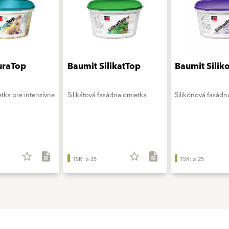
uraTop
Baumit SilikatTop
Baumit Silik
tka pre intenzívne
Silikátová fasádna omietka
Silikónová fasádn
star_border
description
star_border
description
TSR: ≥ 25
TSR: ≥ 25