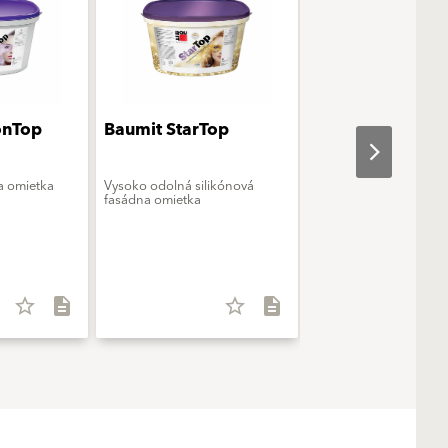
onTop
Baumit StarTop
Baumit openTop
a omietka
Vysoko odolná silikónová
Paropriepustná silikát
fasádna omietka
fasádna omietka
star_border
description
star_border
description
star_b
TSR: ≥ 25