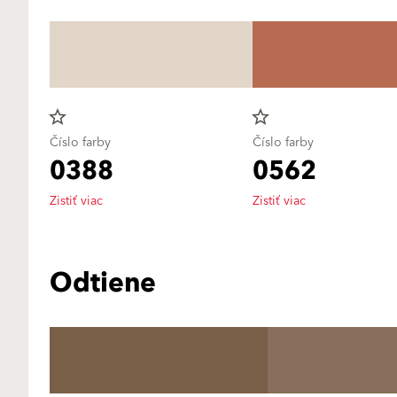
star_border
star_border
Číslo farby
Číslo farby
0388
0562
Zistiť viac
Zistiť viac
Odtiene