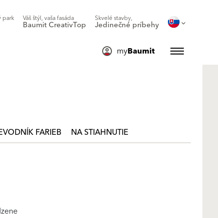
 park
Váš štýl, vaša fasáda
Skvelé stavby,
Baumit CreativTop
Jedinečné príbehy
my
Baumit
EVODNÍK FARIEB
NA STIAHNUTIE
dzene