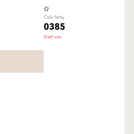
star_border
Číslo farby
0385
Zistiť viac