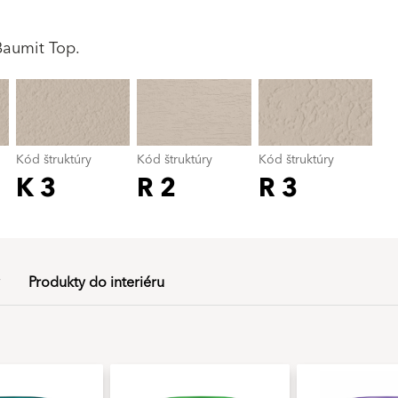
Kód štruktúry
color_name
Baumit Top.
Kód štruktúry
Kód štruktúry
Kód štruktúry
K 3
R 2
R 3
Produkty do interiéru