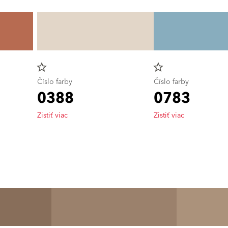
star_border
star_border
Číslo farby
Číslo farby
0388
0783
Zistiť viac
Zistiť viac