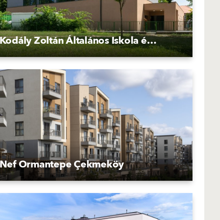
Kodály Zoltán Általános Iskola és AMI
Nef Ormantepe Çekmeköy