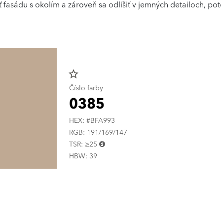
 fasádu s okolím a zároveň sa odlíšiť v jemných detailoch, po
star_border
Číslo farby
0385
HEX: #BFA993
RGB: 191/169/147
TSR: ≥25
HBW: 39