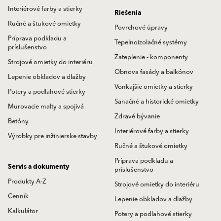
Interiérové farby a stierky
Riešenia
Ručné a štukové omietky
Povrchové úpravy
Príprava podkladu a
Tepelnoizolačné systémy
príslušenstvo
Zateplenie - komponenty
Strojové omietky do interiéru
Obnova fasády a balkónov
Lepenie obkladov a dlažby
Vonkajšie omietky a stierky
Potery a podlahové stierky
Sanačné a historické omietky
Murovacie malty a spojivá
Zdravé bývanie
Betóny
Interiérové farby a stierky
Výrobky pre inžinierske stavby
Ručné a štukové omietky
Príprava podkladu a
Servis a dokumenty
príslušenstvo
Produkty A-Z
Strojové omietky do interiéru
Cenník
Lepenie obkladov a dlažby
Kalkulátor
Potery a podlahové stierky