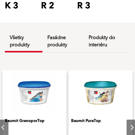
K 3
R 2
R 3
Všetky
Fasádne
Produkty do
produkty
produkty
interiéru
Baumit GranoporTop
Baumit PuraTop