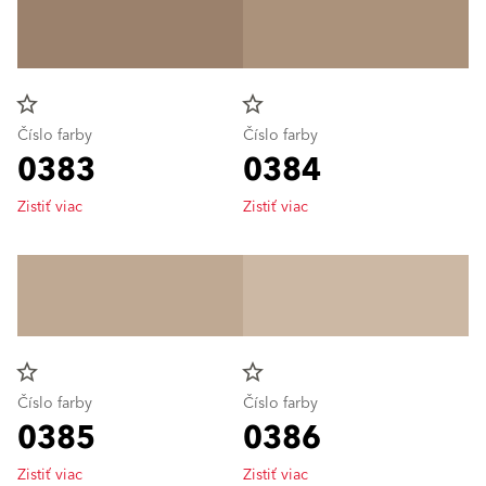
star_border
star_border
Číslo farby
Číslo farby
0383
0384
Zistiť viac
Zistiť viac
star_border
star_border
Číslo farby
Číslo farby
0385
0386
Zistiť viac
Zistiť viac