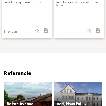
Fasádna disperzná omietka
Fasádna omietka pre intenzívne
farby
star_border
description
star_border
description
TSR: ≥ 25
Referencie
Belton Avenue
Verl, Haus Pollmeier