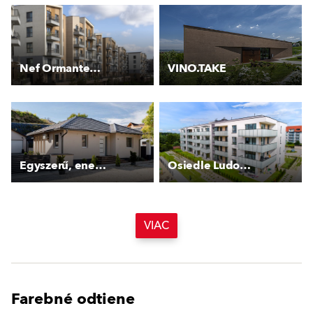
Nef Ormantepe Çekmeköy
VINO.TAKE
Egyszerű, energiatakarékos, személyre szabott
Osiedle Ludowa 2
VIAC
Farebné odtiene