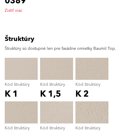
0389
Zistiť viac
Štruktúry
clear
Štruktúry sú dostupné len pre fasádne omietky Baumit Top.
Kód štruktúry
Kód štruktúry
Kód štruktúry
K 1
K 1,5
K 2
Kód štruktúry
color_name
Kód štruktúry
Kód štruktúry
Kód štruktúry