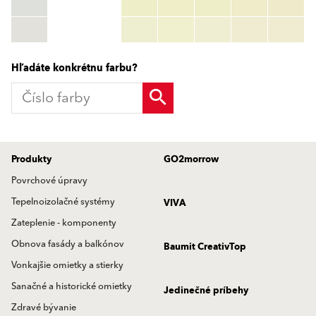
RGB:
rgb_code
TSR:
tsr_code
HBW:
hbw_code
Zistiť viac
Hľadáte konkrétnu farbu?
Produkty
GO2morrow
Povrchové úpravy
Tepelnoizolačné systémy
VIVA
Zateplenie - komponenty
Obnova fasády a balkónov
Baumit CreativTop
Vonkajšie omietky a stierky
Sanačné a historické omietky
Jedinečné príbehy
Zdravé bývanie