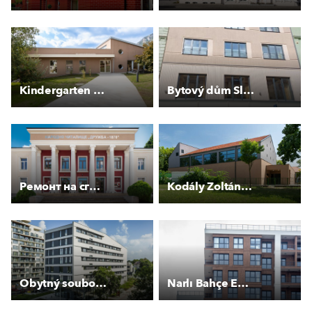
Kindergarten Hohe Wand
Bytový dům Slunečnice
Ремонт на сградата на НЧ “Дружба-1870“
Kodály Zoltán Általános Iskola és AMI
Obytný soubor AFI Tulipa Třebešín
Narlı Bahçe Evleri