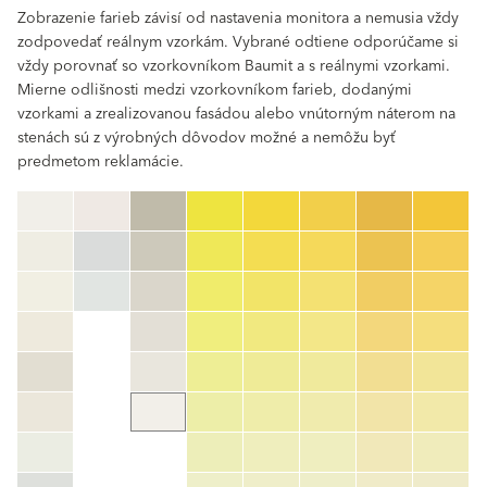
Zobrazenie farieb závisí od nastavenia monitora a nemusia vždy
zodpovedať reálnym vzorkám. Vybrané odtiene odporúčame si
vždy porovnať so vzorkovníkom Baumit a s reálnymi vzorkami.
Mierne odlišnosti medzi vzorkovníkom farieb, dodanými
vzorkami a zrealizovanou fasádou alebo vnútorným náterom na
stenách sú z výrobných dôvodov možné a nemôžu byť
predmetom reklamácie.
clear
Číslo farby
color_name
HEX:
hex_code