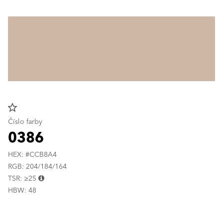
star_border
Číslo farby
0386
HEX: #CCB8A4
RGB: 204/184/164
TSR: ≥25
HBW: 48