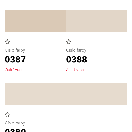
star_border
star_border
Číslo farby
Číslo farby
0387
0388
Zistiť viac
Zistiť viac
star_border
Číslo farby