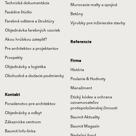
Technická dokumentácia
Murovacie malty a spojivá
Fasádne štúdio
Betóny
Farebné odtiene a štruktúry
Výrobky pre inžinierske stavby
Objednávka farebných vzoriek
Akou hrúbkou zatepliť?
Referencie
Pre architektov a projektantov
Prospekty
Firma
Objednávky a logistika
História
Obchodné a dodacie podmienky
Poslanie & Hodnoty
Manažment
Kontakt
Etický kódex a ochrana
oznamovateľov
Poradenstvo pre architektov
protispoločenskej činnosti
Objednávky a odbyt
Baumit Aktuality
Zákaznícke centrum
Baumit Magazín
Baumit Info-linka
Nadačný fond