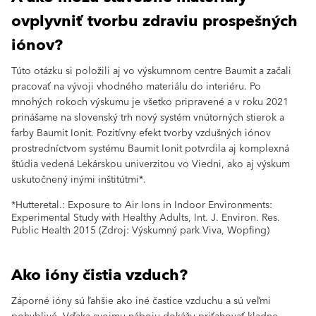
ovplyvniť tvorbu zdraviu prospešných
iónov?
Túto otázku si položili aj vo výskumnom centre Baumit a začali
pracovať na vývoji vhodného materiálu do interiéru. Po
mnohých rokoch výskumu je všetko pripravené a v roku 2021
prinášame na slovenský trh nový systém vnútorných stierok a
farby Baumit Ionit. Pozitívny efekt tvorby vzdušných iónov
prostredníctvom systému Baumit Ionit potvrdila aj komplexná
štúdia vedená Lekárskou univerzitou vo Viedni, ako aj výskum
uskutočnený inými inštitútmi*.
*Hutteretal.: Exposure to Air Ions in Indoor Environments:
Experimental Study with Healthy Adults, Int. J. Environ. Res.
Public Health 2015 (Zdroj: Výskumný park Viva, Wopfing)
Ako ióny čistia vzduch?
Záporné ióny sú ľahšie ako iné častice vzduchu a sú veľmi