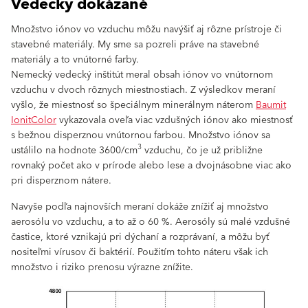
Vedecky dokázané
Množstvo iónov vo vzduchu môžu navýšiť aj rôzne prístroje či
stavebné materiály. My sme sa pozreli práve na stavebné
materiály a to vnútorné farby.
Nemecký vedecký inštitút meral obsah iónov vo vnútornom
vzduchu v dvoch rôznych miestnostiach. Z výsledkov meraní
vyšlo, že miestnosť so špeciálnym minerálnym náterom
Baumit
IonitColor
vykazovala oveľa viac vzdušných iónov ako miestnosť
s bežnou disperznou vnútornou farbou. Množstvo iónov sa
3
ustálilo na hodnote 3600/cm
vzduchu, čo je už približne
rovnaký počet ako v prírode alebo lese a dvojnásobne viac ako
pri disperznom nátere.
Navyše podľa najnovších meraní dokáže znížiť aj množstvo
aerosólu vo vzduchu, a to až o 60 %. Aerosóly sú malé vzdušné
častice, ktoré vznikajú pri dýchaní a rozprávaní, a môžu byť
nositeľmi vírusov či baktérií. Použitím tohto náteru však ich
množstvo i riziko prenosu výrazne znížite.