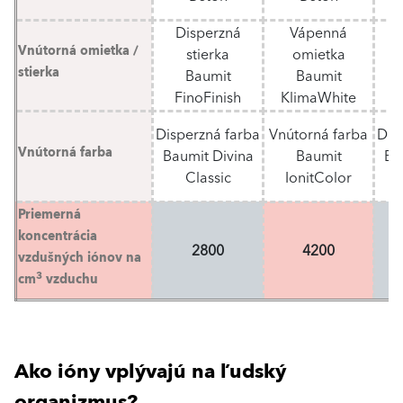
d
Disperzná
Vápenná
Vnútorná omietka /
stierka
omietka
S
stierka
Baumit
Baumit
FinoFinish
KlimaWhite
Disperzná farba
Vnútorná farba
Dis
Vnútorná farba
Baumit Divina
Baumit
Ba
Classic
IonitColor
Priemerná
koncentrácia
2800
4200
vzdušných iónov na
3
cm
vzduchu
Ako ióny vplývajú na ľudský
organizmus?