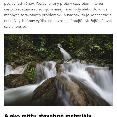
pozitívnych iónov. Pozitívne ióny preto v uzavretom interiéri
často prevažujú a sú zdrojom našej nepohody alebo dokonca
mnohých zdravotných problémov. A naopak, ak je koncentrácia
negatívnych iónov vyššia, tak je vzduch čistejší, sviežejší a človek
sa cíti lepšie.
A ako môžu stavebné materiály