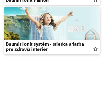
Baumit Ionit Painter
star_border
Baumit Ionit systém - stierka a farba
pre zdravší interiér
star_border
Možno vás zaujme