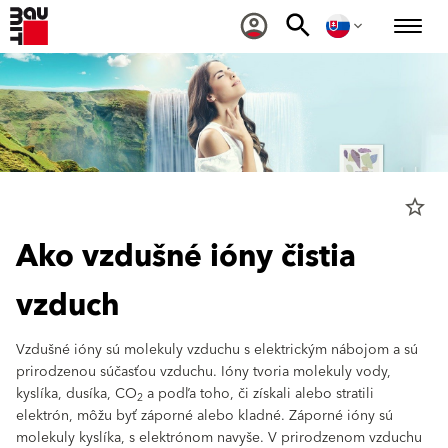
star_border
Ako vzdušné ióny čistia
vzduch
Vzdušné ióny sú molekuly vzduchu s elektrickým nábojom a sú
prirodzenou súčasťou vzduchu. Ióny tvoria molekuly vody,
kyslíka, dusíka, CO
a podľa toho, či získali alebo stratili
2
elektrón, môžu byť záporné alebo kladné. Záporné ióny sú
molekuly kyslíka, s elektrónom navyše. V prirodzenom vzduchu