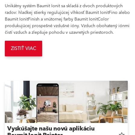
Unikátny systém Baumit Ionit sa skladá z dvoch produktových
radov: hladkej stierky regulujúcej vlhkosť Baumit IonitFino alebo
Baumit IonitFinish a vnútornej farby Baumit IonitColor
produkujúcej prospešné vzdušné ióny. Vzduch obohatený iónmi
čistí vzduch a zlepšuje pohodu v uzavretých priestoroch.
ZISTIŤ VIAC
Vyskúšajte našu novú aplikáciu