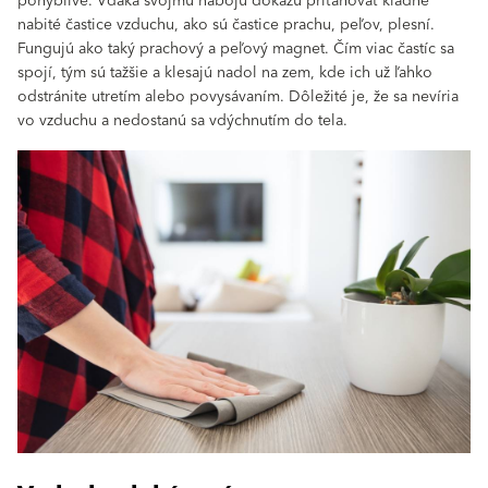
pohyblivé. Vďaka svojmu náboju dokážu priťahovať kladne
nabité častice vzduchu, ako sú častice prachu, peľov, plesní.
Fungujú ako taký prachový a peľový magnet. Čím viac častíc sa
spojí, tým sú tažšie a klesajú nadol na zem, kde ich už ľahko
odstránite utretím alebo povysávaním. Dôležité je, že sa nevíria
vo vzduchu a nedostanú sa vdýchnutím do tela.