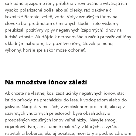
sú kladné aj záporné ióny približne v rovnováhe a vytvárajú ich
vysoko polarizačné polia, ako sú blesky, rádioaktívne či
kozmické žiarenie, zeleň, voda. Vplyv vzdušných iónov na
človeka bol predmetom už mnohých štúdií. Tieto výskumy
preukázali pozitívny vplyv negatívnych (záporných) iónov na
ľudské zdravie. Ak dôjde k nerovnováhe a začnú prevažovať ióny
s kladným nábojom, tzv. pozitívne ióny, človek je menej
výkonný, horšie spí a skôr môže ochorieť.
Na množstve iónov záleží
Ak chcete na vlastnej koži zažiť účinky negatívnych iónov, stačí
ísť do prírody, na prechádzku do lesa, k vodopádom alebo do
jaskyne. Naopak, v mestách, v znečistenom prostredí, ako aj v
uzavretých vnútorných priestoroch býva obsah zdraviu
prospešných vzdušných iónov veľmi nízky. Navyše smog,
cigaretový dym, ale aj umelé materiály, z ktorých sa vyrába
nábytok či koberce, ako aj počítače, monitory a pod. sú zdrojom