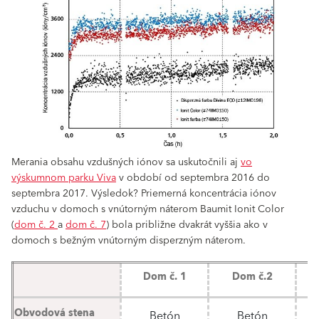
Merania obsahu vzdušných iónov sa uskutočnili aj
vo
výskumnom parku Viva
v období od septembra 2016 do
septembra 2017. Výsledok? Priemerná koncentrácia iónov
vzduchu v domoch s vnútorným náterom Baumit Ionit Color
(
dom č. 2
a
dom č. 7
) bola približne dvakrát vyššia ako v
domoch s bežným vnútorným disperzným náterom.
Dom č. 1
Dom č.2
M
Obvodová stena
Betón
Betón