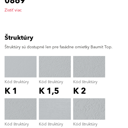
0869
Zistiť viac
Štruktúry
clear
Štruktúry sú dostupné len pre fasádne omietky Baumit Top.
Kód štruktúry
Kód štruktúry
Kód štruktúry
K 1
K 1,5
K 2
Kód štruktúry
color_name
Kód štruktúry
Kód štruktúry
Kód štruktúry