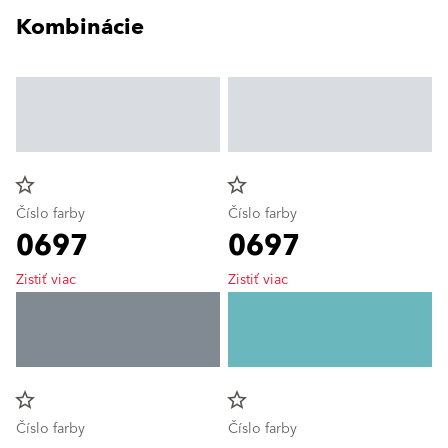
Kombinácie
star_border
star_border
Číslo farby
Číslo farby
0697
0697
Zistiť viac
Zistiť viac
star_border
star_border
Číslo farby
Číslo farby