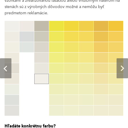
vzorkami a zrealizovanou fasádou alebo vnútorným náterom na
stenách sú z výrobných dôvodov možné a nemôžu byť
predmetom reklamácie.
clear
Číslo farby
color_name
HEX:
hex_code
RGB:
rgb_code
TSR:
tsr_code
HBW:
hbw_code
Zistiť viac
Hľadáte konkrétnu farbu?