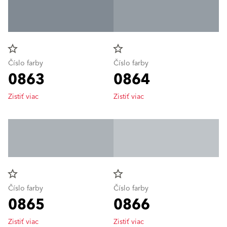
star_border
star_border
Číslo farby
Číslo farby
0863
0864
Zistiť viac
Zistiť viac
star_border
star_border
Číslo farby
Číslo farby
0865
0866
Zistiť viac
Zistiť viac