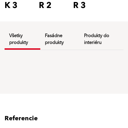
K 3
R 2
R 3
Všetky
Fasádne
Produkty do
produkty
produkty
interiéru
Referencie