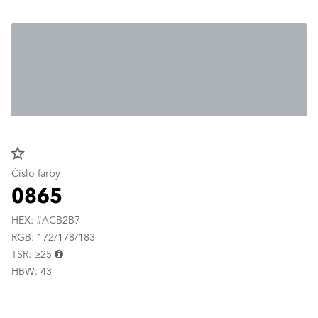
star_border
Číslo farby
0865
HEX: #ACB2B7
RGB: 172/178/183
TSR: ≥25
HBW: 43