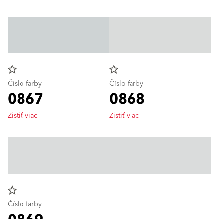
star_border
star_border
Číslo farby
Číslo farby
0867
0868
Zistiť viac
Zistiť viac
star_border
Číslo farby