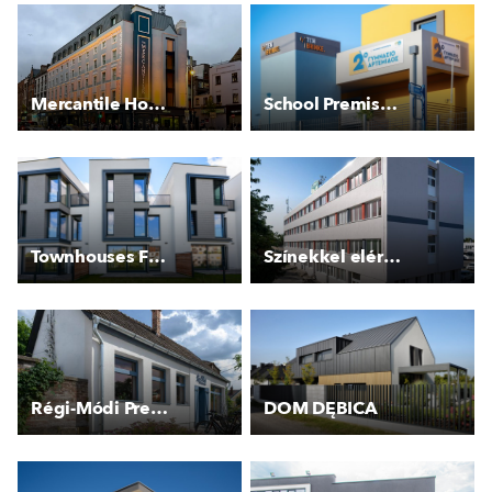
Mercantile Hotel
School Premises - Artemida, Greece
Townhouses F - Top´rezidence Pomezí II.
Színekkel elért változatosság
Régi-Módi Presszó
DOM DĘBICA