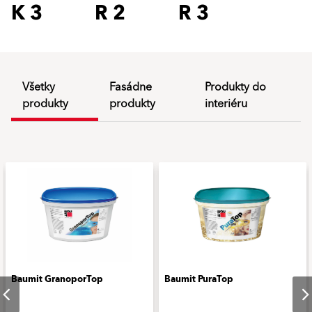
K 3
R 2
R 3
Všetky
Fasádne
Produkty do
produkty
produkty
interiéru
Baumit GranoporTop
Baumit PuraTop