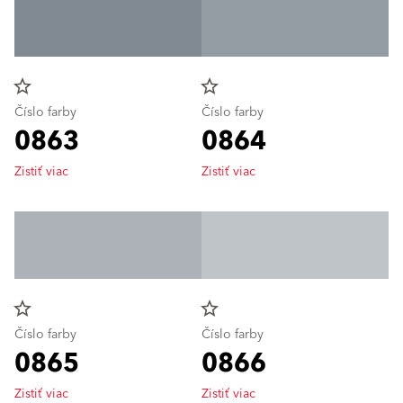
star_border
star_border
Číslo farby
Číslo farby
0863
0864
Zistiť viac
Zistiť viac
star_border
star_border
Číslo farby
Číslo farby
0865
0866
Zistiť viac
Zistiť viac