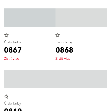
star_border
star_border
Číslo farby
Číslo farby
0867
0868
Zistiť viac
Zistiť viac
star_border
Číslo farby