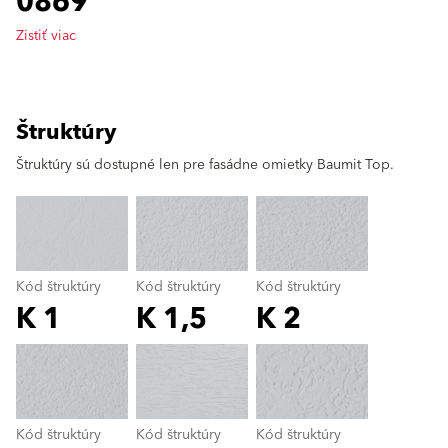
0869
Zistiť viac
Štruktúry
clear
Štruktúry sú dostupné len pre fasádne omietky Baumit Top.
Kód štruktúry
Kód štruktúry
Kód štruktúry
K 1
K 1,5
K 2
Kód štruktúry
color_name
Kód štruktúry
Kód štruktúry
Kód štruktúry