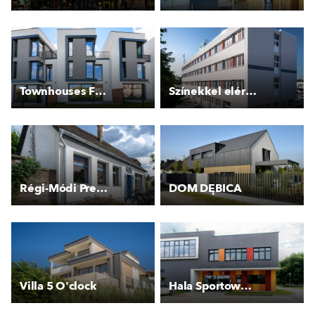
Townhouses F - Top´rezidence Pomezí II.
Színekkel elért változatosság
Régi-Módi Presszó
DOM DĘBICA
Villa 5 O'clock
Hala Sportowa OSiR Bemowo