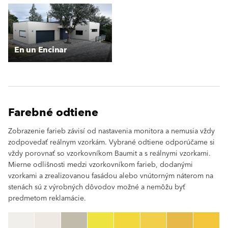
En un Encinar
Farebné odtiene
Zobrazenie farieb závisí od nastavenia monitora a nemusia vždy
zodpovedať reálnym vzorkám. Vybrané odtiene odporúčame si
vždy porovnať so vzorkovníkom Baumit a s reálnymi vzorkami.
Mierne odlišnosti medzi vzorkovníkom farieb, dodanými
vzorkami a zrealizovanou fasádou alebo vnútorným náterom na
stenách sú z výrobných dôvodov možné a nemôžu byť
predmetom reklamácie.
clear