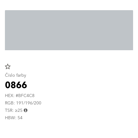
star_border
Číslo farby
0866
HEX: #BFC4C8
RGB: 191/196/200
TSR: ≥25
HBW: 54