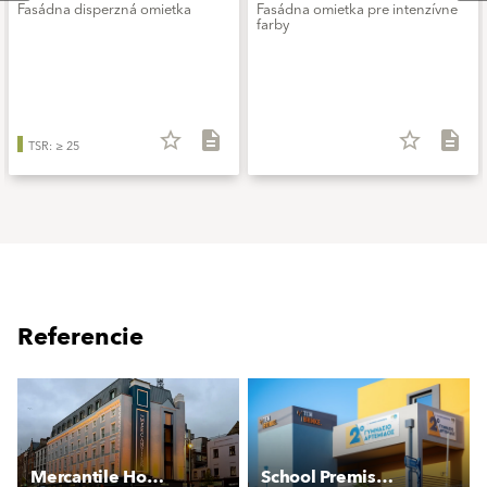
Fasádna disperzná omietka
Fasádna omietka pre intenzívne
farby
star_border
description
star_border
description
TSR: ≥ 25
Referencie
Mercantile Hotel
School Premises - Artemida, Greece