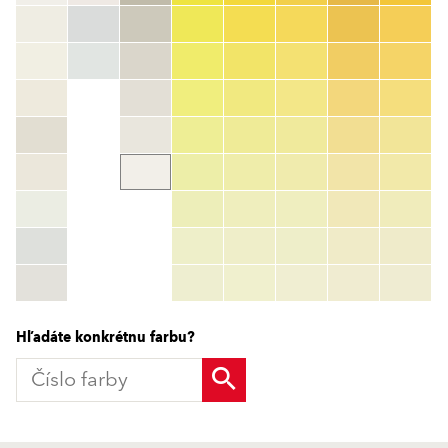
Číslo farby
color_name
HEX:
hex_code
RGB:
rgb_code
TSR:
tsr_code
HBW:
hbw_code
Zistiť viac
Hľadáte konkrétnu farbu?