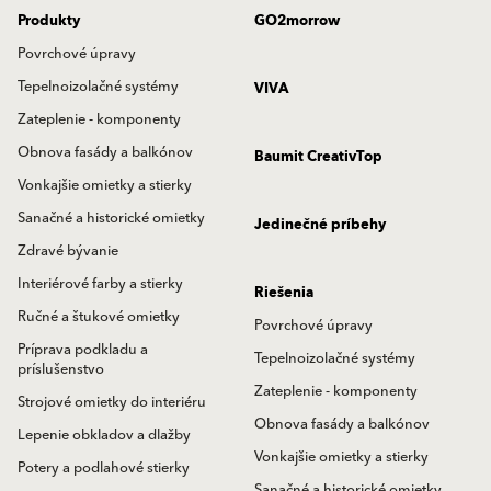
Produkty
GO2morrow
Povrchové úpravy
Tepelnoizolačné systémy
VIVA
Zateplenie - komponenty
Obnova fasády a balkónov
Baumit CreativTop
Vonkajšie omietky a stierky
Sanačné a historické omietky
Jedinečné príbehy
Zdravé bývanie
Interiérové farby a stierky
Riešenia
Ručné a štukové omietky
Povrchové úpravy
Príprava podkladu a
Tepelnoizolačné systémy
príslušenstvo
Zateplenie - komponenty
Strojové omietky do interiéru
Obnova fasády a balkónov
Lepenie obkladov a dlažby
Vonkajšie omietky a stierky
Potery a podlahové stierky
Sanačné a historické omietky