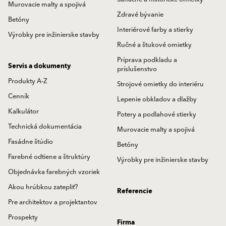
Murovacie malty a spojivá
Zdravé bývanie
Betóny
Interiérové farby a stierky
Výrobky pre inžinierske stavby
Ručné a štukové omietky
Príprava podkladu a
Servis a dokumenty
príslušenstvo
Produkty A-Z
Strojové omietky do interiéru
Cenník
Lepenie obkladov a dlažby
Kalkulátor
Potery a podlahové stierky
Technická dokumentácia
Murovacie malty a spojivá
Fasádne štúdio
Betóny
Farebné odtiene a štruktúry
Výrobky pre inžinierske stavby
Objednávka farebných vzoriek
Akou hrúbkou zatepliť?
Referencie
Pre architektov a projektantov
Prospekty
Firma