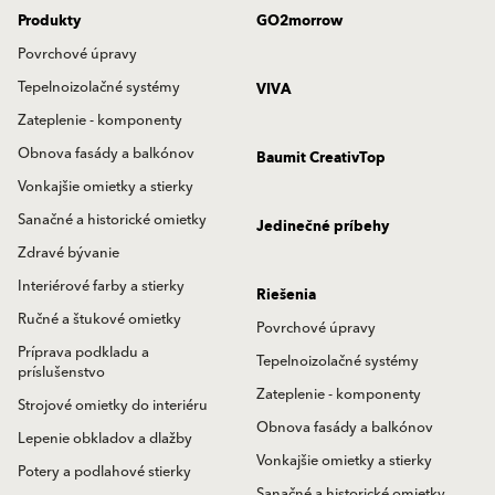
Produkty
GO2morrow
Povrchové úpravy
Tepelnoizolačné systémy
VIVA
Zateplenie - komponenty
Obnova fasády a balkónov
Baumit CreativTop
Vonkajšie omietky a stierky
Sanačné a historické omietky
Jedinečné príbehy
Zdravé bývanie
Interiérové farby a stierky
Riešenia
Ručné a štukové omietky
Povrchové úpravy
Príprava podkladu a
Tepelnoizolačné systémy
príslušenstvo
Zateplenie - komponenty
Strojové omietky do interiéru
Obnova fasády a balkónov
Lepenie obkladov a dlažby
Vonkajšie omietky a stierky
Potery a podlahové stierky
Sanačné a historické omietky