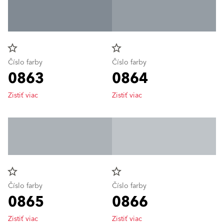
star_border
star_border
Číslo farby
Číslo farby
0863
0864
Zistiť viac
Zistiť viac
star_border
star_border
Číslo farby
Číslo farby
0865
0866
Zistiť viac
Zistiť viac