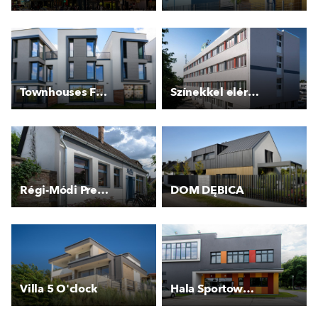
Townhouses F - Top´rezidence Pomezí II.
Színekkel elért változatosság
Régi-Módi Presszó
DOM DĘBICA
Villa 5 O'clock
Hala Sportowa OSiR Bemowo