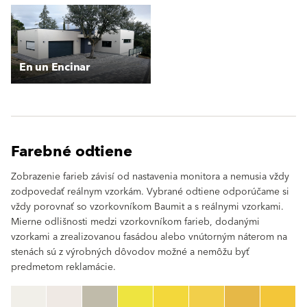
En un Encinar
Farebné odtiene
Zobrazenie farieb závisí od nastavenia monitora a nemusia vždy
zodpovedať reálnym vzorkám. Vybrané odtiene odporúčame si
vždy porovnať so vzorkovníkom Baumit a s reálnymi vzorkami.
Mierne odlišnosti medzi vzorkovníkom farieb, dodanými
vzorkami a zrealizovanou fasádou alebo vnútorným náterom na
stenách sú z výrobných dôvodov možné a nemôžu byť
predmetom reklamácie.
clear