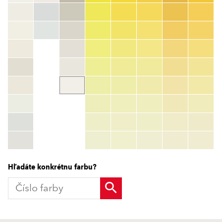
Číslo farby
color_name
HEX:
hex_code
RGB:
rgb_code
TSR:
tsr_code
HBW:
hbw_code
Zistiť viac
Hľadáte konkrétnu farbu?