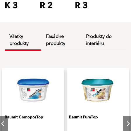
K 3
R 2
R 3
Všetky
Fasádne
Produkty do
produkty
produkty
interiéru
Baumit GranoporTop
Baumit PuraTop