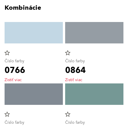
Kombinácie
star_border
star_border
Číslo farby
Číslo farby
0766
0864
Zistiť viac
Zistiť viac
star_border
star_border
Číslo farby
Číslo farby