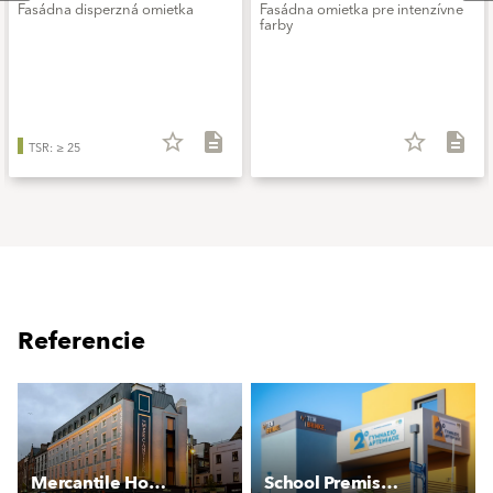
Fasádna disperzná omietka
Fasádna omietka pre intenzívne
farby
star_border
description
star_border
description
TSR: ≥ 25
Referencie
Mercantile Hotel
School Premises - Artemida, Greece