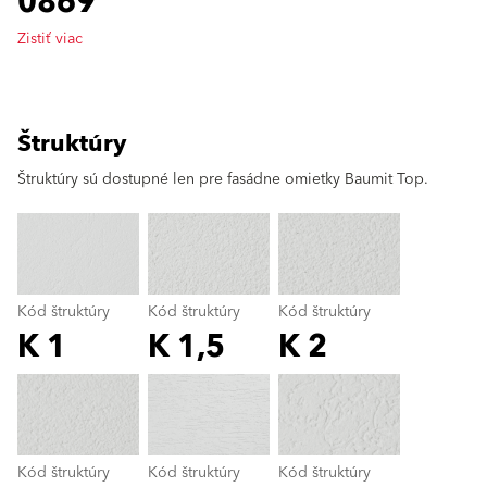
0869
Zistiť viac
Štruktúry
clear
Štruktúry sú dostupné len pre fasádne omietky Baumit Top.
Kód štruktúry
Kód štruktúry
Kód štruktúry
K 1
K 1,5
K 2
Kód štruktúry
color_name
Kód štruktúry
Kód štruktúry
Kód štruktúry