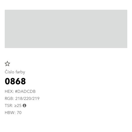
star_border
Číslo farby
0868
HEX: #DADCDB
RGB: 218/220/219
TSR: ≥25
HBW: 70