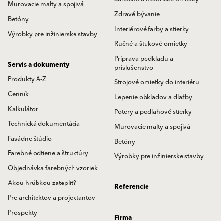
Murovacie malty a spojivá
Zdravé bývanie
Betóny
Interiérové farby a stierky
Výrobky pre inžinierske stavby
Ručné a štukové omietky
Príprava podkladu a
Servis a dokumenty
príslušenstvo
Produkty A-Z
Strojové omietky do interiéru
Cenník
Lepenie obkladov a dlažby
Kalkulátor
Potery a podlahové stierky
Technická dokumentácia
Murovacie malty a spojivá
Fasádne štúdio
Betóny
Farebné odtiene a štruktúry
Výrobky pre inžinierske stavby
Objednávka farebných vzoriek
Akou hrúbkou zatepliť?
Referencie
Pre architektov a projektantov
Prospekty
Firma