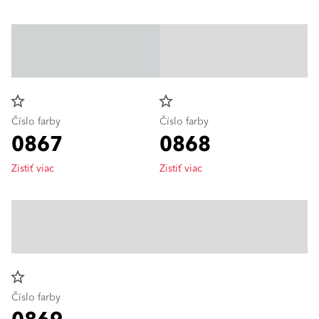
star_border
star_border
Číslo farby
Číslo farby
0867
0868
Zistiť viac
Zistiť viac
star_border
Číslo farby