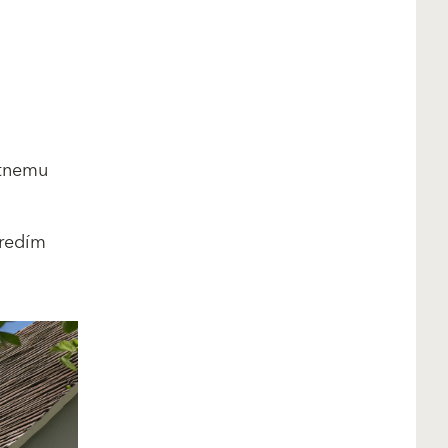
étnemu
tredím