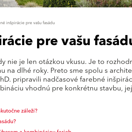
né inšpirácie pre vašu fasádu
rácie pre vašu fasád
y nie je len otázkou vkusu. Je to rozhodn
u na dlhé roky. Preto sme spolu s archit
PhD. pripravili nadčasové farebné inšpirác
ináciu vhodnú pre konkrétnu stavbu, jej 
skutočne záleží?
fasádu?