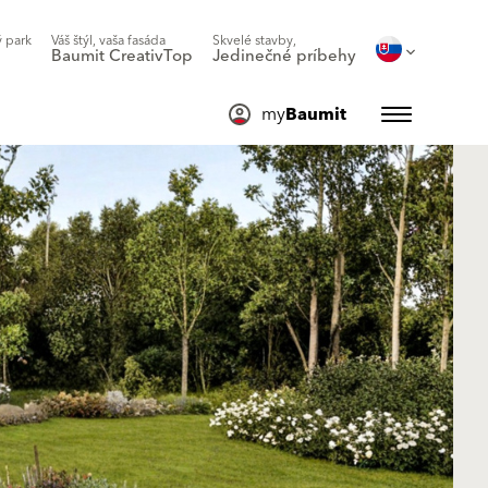
 park
Váš štýl, vaša fasáda
Skvelé stavby,
Baumit CreativTop
Jedinečné príbehy
my
Baumit