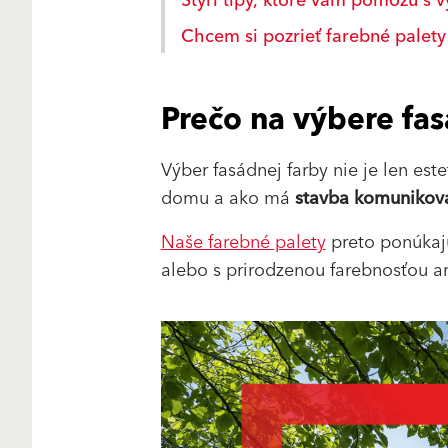
Štyri tipy, ktoré vám pomôžu s
Chcem si pozrieť farebné palety
Prečo na výbere fas
Výber fasádnej farby nie je len est
domu a ako má
stavba komunikova
Naše farebné palety
preto ponúkajú
alebo s prirodzenou farebnosťou ar