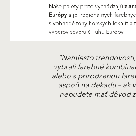
Naše palety preto vychádzajú
z an
Európy
a jej regionálnych farebnýc
sivohnedé tóny horských lokalít a t
výberov severu či juhu Európy.
"Namiesto trendovosti,
vybrali farebné kombiná
alebo s prirodzenou fare
aspoň na dekádu – ak vy
nebudete mať dôvod zá