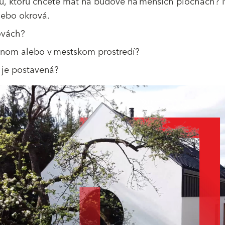
rbu, ktorú chcete mať na budove na menších plochách? 
lebo okrová.
ovách?
dnom alebo v mestskom prostredí?
 je postavená?