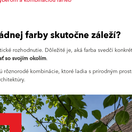
 výberom a kombináciou farieb
ádnej farby skutočne záleží?
etické rozhodnutie. Dôležité je, aká farba svedčí konkr
ť so svojím okolím
.
 rôznorodé kombinácie, ktoré ladia s prírodným pros
chitektúry.