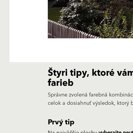
Štyri tipy, ktoré 
farieb
Správne zvolená farebná kombináci
celok a dosiahnuť výsledok, ktorý 
Prvý tip
Na najväčšie plochy
vyberajte neut