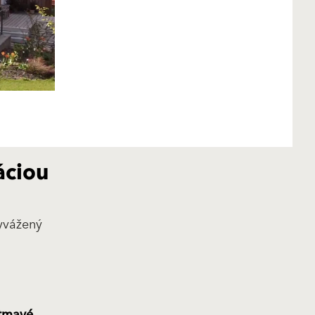
áciou
yvážený
 tmavé