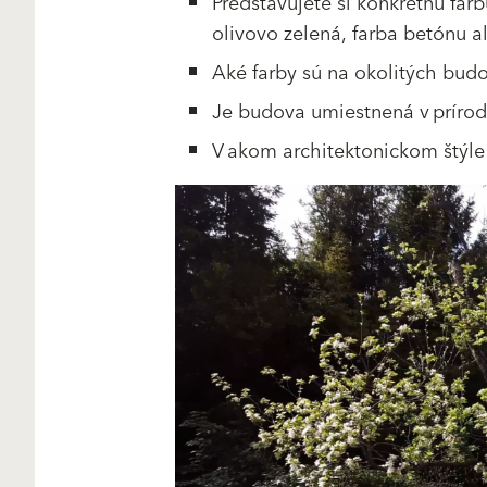
Predstavujete si konkrétnu fa
olivovo zelená, farba betónu a
Aké farby sú na okolitých bud
Je budova umiestnená v príro
V akom architektonickom štýle