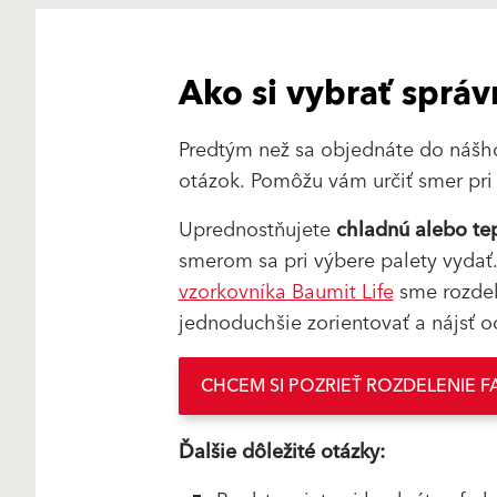
Ako si vybrať správ
Predtým než sa objednáte do náš
otázok. Pomôžu vám určiť smer pr
Uprednostňujete
chladnú alebo te
smerom sa pri výbere palety vydať
vzorkovníka Baumit Life
sme rozdel
jednoduchšie zorientovať a nájsť o
CHCEM SI POZRIEŤ ROZDELENIE F
Ďalšie dôležité otázky: