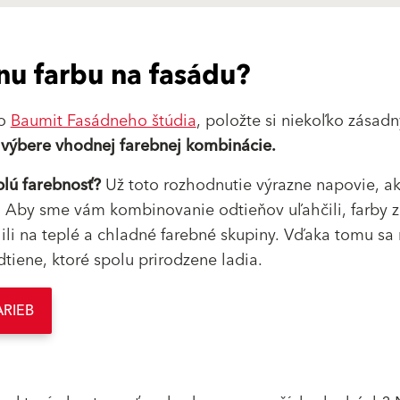
nu farbu na fasádu?
ho
Baumit Fasádneho štúdia
, položte si niekoľko zásad
i
výbere vhodnej farebnej kombinácie.
plú farebnosť?
Už toto rozhodnutie výrazne napovie, a
. Aby sme vám kombinovanie odtieňov uľahčili, farby 
ili na teplé a chladné farebné skupiny. Vďaka tomu sa
dtiene, ktoré spolu prirodzene ladia.
ARIEB