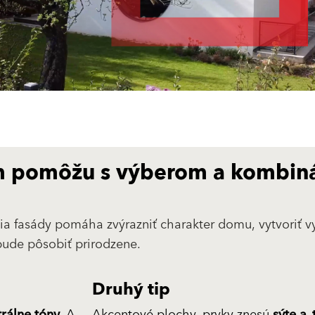
vám pomôžu s výberom a kombin
a fasády pomáha zvýrazniť charakter domu, vytvoriť v
bude pôsobiť prirodzene.
Druhý tip
rálne tóny.
A
Akcentové plochy, prvky znesú
sýte a