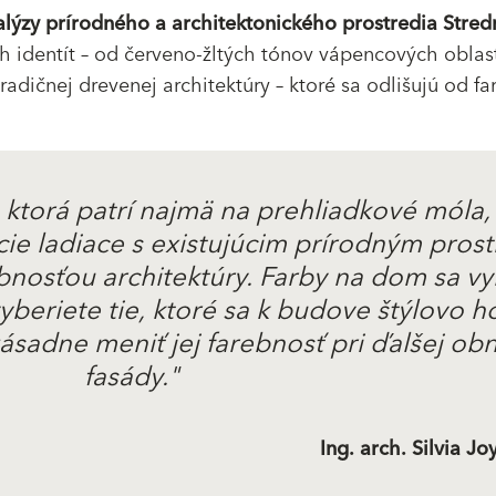
alýzy prírodného a architektonického prostredia Stred
h identít – od červeno-žltých tónov vápencových oblas
radičnej drevenej architektúry – ktoré sa odlišujú od f
 ktorá patrí najmä na prehliadkové móla
cie ladiace s existujúcim prírodným pros
bnosťou architektúry. Farby na dom sa v
beriete tie, ktoré sa k budove štýlovo h
sadne meniť jej farebnosť pri ďalšej ob
fasády."
Ing. arch. Silvia Jo