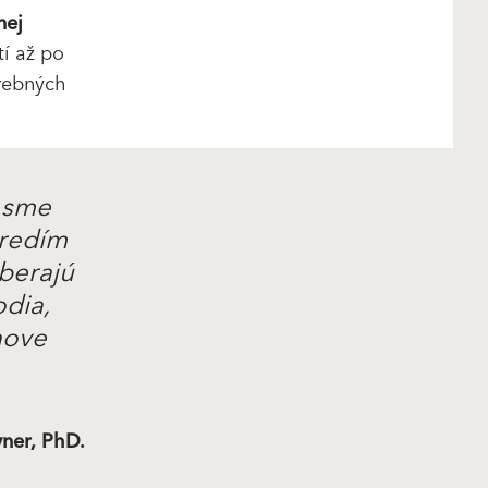
nej
tí až po
arebných
, sme
tredím
yberajú
odia,
nove
yner, PhD.