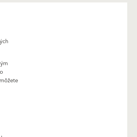
ných
kým
zo
 môžete