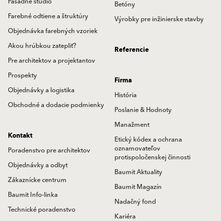
Fasádne štúdio
Betóny
Farebné odtiene a štruktúry
Výrobky pre inžinierske stavby
Objednávka farebných vzoriek
Akou hrúbkou zatepliť?
Referencie
Pre architektov a projektantov
Prospekty
Firma
Objednávky a logistika
História
Obchodné a dodacie podmienky
Poslanie & Hodnoty
Manažment
Kontakt
Etický kódex a ochrana
oznamovateľov
Poradenstvo pre architektov
protispoločenskej činnosti
Objednávky a odbyt
Baumit Aktuality
Zákaznícke centrum
Baumit Magazín
Baumit Info-linka
Nadačný fond
Technické poradenstvo
Kariéra