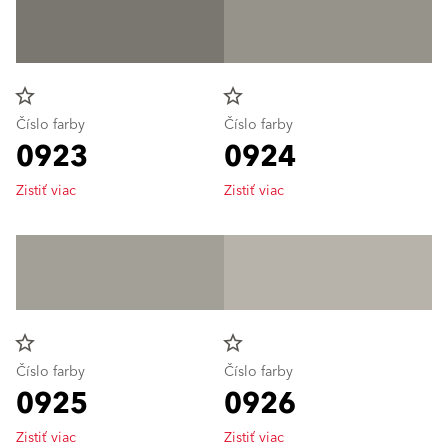
star_border
star_border
Číslo farby
Číslo farby
0923
0924
Zistiť viac
Zistiť viac
star_border
star_border
Číslo farby
Číslo farby
0925
0926
Zistiť viac
Zistiť viac