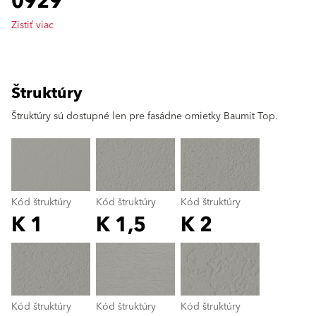
0929
Zistiť viac
Štruktúry
clear
Štruktúry sú dostupné len pre fasádne omietky Baumit Top.
Kód štruktúry
Kód štruktúry
Kód štruktúry
K 1
K 1,5
K 2
Kód štruktúry
color_name
Kód štruktúry
Kód štruktúry
Kód štruktúry