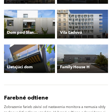
Dom pod Slancom
Vila Ľadová
Lietajúci dom
Family House H
Farebné odtiene
Zobrazenie farieb závisí od nastavenia monitora a nemusia vždy