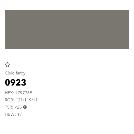
star_border
Číslo farby
0923
HEX: #79776F
RGB: 121/119/111
TSR: <25
HBW: 17