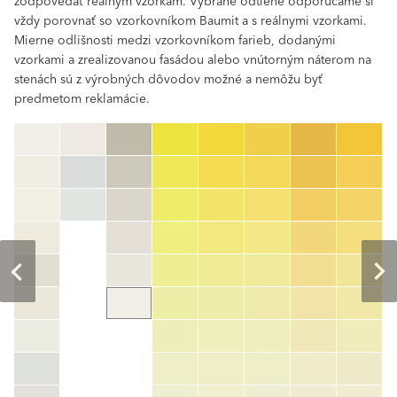
zodpovedať reálnym vzorkám. Vybrané odtiene odporúčame si
vždy porovnať so vzorkovníkom Baumit a s reálnymi vzorkami.
Mierne odlišnosti medzi vzorkovníkom farieb, dodanými
vzorkami a zrealizovanou fasádou alebo vnútorným náterom na
stenách sú z výrobných dôvodov možné a nemôžu byť
predmetom reklamácie.
clear
Číslo farby
color_name
HEX:
hex_code
RGB:
rgb_code
TSR:
tsr_code