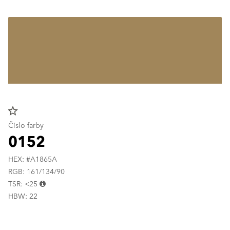
star_border
Číslo farby
0152
HEX: #A1865A
RGB: 161/134/90
TSR: <25
HBW: 22