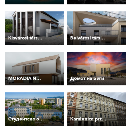
Kisvárosi társasház zöld környezetben
Belvárosi társasház
MORADIA NOVACOBE
Домот на Биги
Студентско общежитие блок 15 на НСА "Васил Левски"
Kamienica przy ul. Łokietka