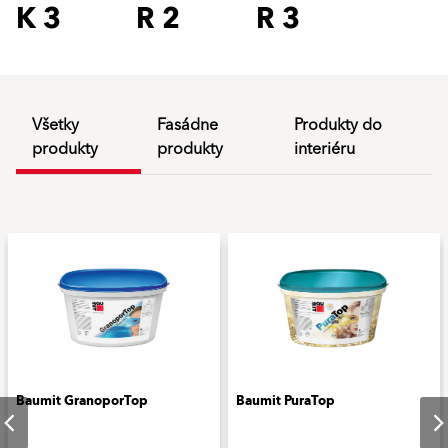
K 3
R 2
R 3
Všetky
Fasádne
Produkty do
produkty
produkty
interiéru
Baumit GranoporTop
Baumit PuraTop