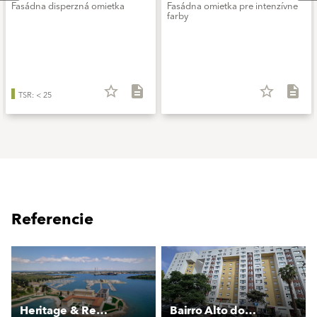
Fasádna disperzná omietka
Fasádna omietka pre intenzívne
farby
star_border
description
star_border
description
TSR: < 25
Referencie
Heritage & Resort hotel Monumenti
Bairro Alto do Lumiar