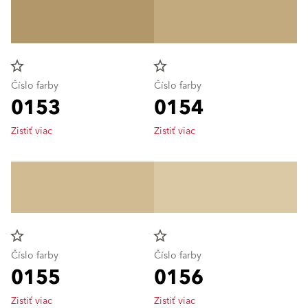
star_border
star_border
Číslo farby
Číslo farby
0153
0154
Zistiť viac
Zistiť viac
star_border
star_border
Číslo farby
Číslo farby
0155
0156
Zistiť viac
Zistiť viac