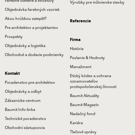
Farebné odtiene a štruktúry
Výrobky pre inžinierske stavby
Objednávka farebných vzoriek
Akou hrúbkou zatepliť?
Referencie
Pre architektov a projektantov
Prospekty
Firma
Objednávky a logistika
História
Obchodné a dodacie podmienky
Poslanie & Hodnoty
Manažment
Kontakt
Etický kódex a ochrana
oznamovateľov
Poradenstvo pre architektov
protispoločenskej činnosti
Objednávky a odbyt
Baumit Aktuality
Zákaznícke centrum
Baumit Magazín
Baumit Info-linka
Nadačný fond
Technické poradenstvo
Kariéra
Obchodní zástupcovia
Tlačové správy