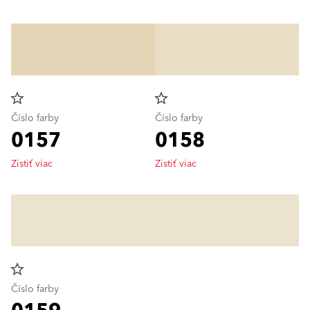
star_border
star_border
Číslo farby
Číslo farby
0157
0158
Zistiť viac
Zistiť viac
star_border
Číslo farby