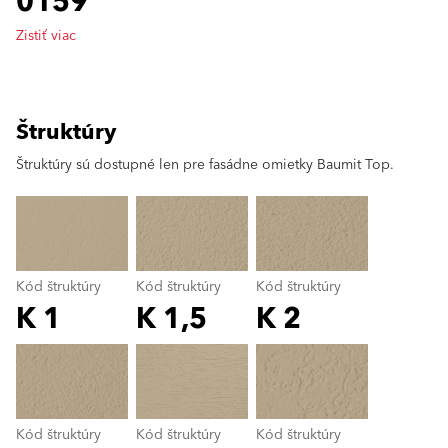
0159
Zistiť viac
Štruktúry
clear
Štruktúry sú dostupné len pre fasádne omietky Baumit Top.
Kód štruktúry
Kód štruktúry
Kód štruktúry
K 1
K 1,5
K 2
Kód štruktúry
color_name
Kód štruktúry
Kód štruktúry
Kód štruktúry