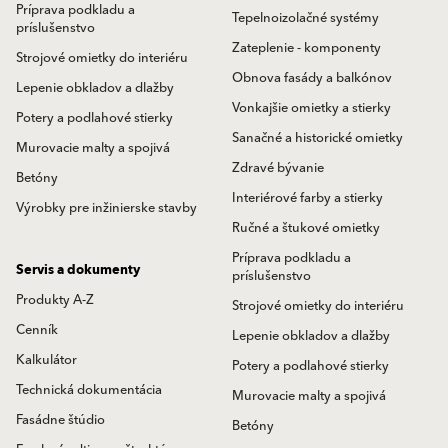
Príprava podkladu a
Tepelnoizolačné systémy
príslušenstvo
Zateplenie - komponenty
Strojové omietky do interiéru
Obnova fasády a balkónov
Lepenie obkladov a dlažby
Vonkajšie omietky a stierky
Potery a podlahové stierky
Sanačné a historické omietky
Murovacie malty a spojivá
Zdravé bývanie
Betóny
Interiérové farby a stierky
Výrobky pre inžinierske stavby
Ručné a štukové omietky
Príprava podkladu a
Servis a dokumenty
príslušenstvo
Produkty A-Z
Strojové omietky do interiéru
Cenník
Lepenie obkladov a dlažby
Kalkulátor
Potery a podlahové stierky
Technická dokumentácia
Murovacie malty a spojivá
Fasádne štúdio
Betóny