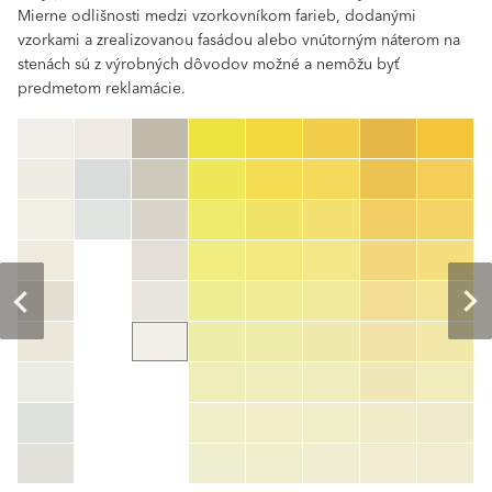
Mierne odlišnosti medzi vzorkovníkom farieb, dodanými
vzorkami a zrealizovanou fasádou alebo vnútorným náterom na
stenách sú z výrobných dôvodov možné a nemôžu byť
predmetom reklamácie.
clear
Číslo farby
color_name
HEX:
hex_code
RGB:
rgb_code
TSR:
tsr_code
HBW:
hbw_code
Zistiť viac