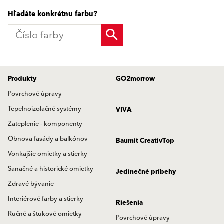
Hľadáte konkrétnu farbu?
Produkty
GO2morrow
Povrchové úpravy
Tepelnoizolačné systémy
VIVA
Zateplenie - komponenty
Obnova fasády a balkónov
Baumit CreativTop
Vonkajšie omietky a stierky
Sanačné a historické omietky
Jedinečné príbehy
Zdravé bývanie
Interiérové farby a stierky
Riešenia
Ručné a štukové omietky
Povrchové úpravy