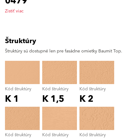
0479
Zistiť viac
Štruktúry
clear
Štruktúry sú dostupné len pre fasádne omietky Baumit Top.
Kód štruktúry
Kód štruktúry
Kód štruktúry
K 1
K 1,5
K 2
Kód štruktúry
color_name
Kód štruktúry
Kód štruktúry
Kód štruktúry