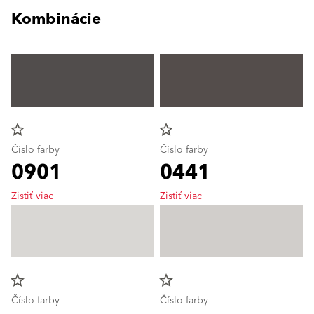
Kombinácie
star_border
star_border
Číslo farby
Číslo farby
0901
0441
Zistiť viac
Zistiť viac
star_border
star_border
Číslo farby
Číslo farby