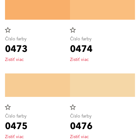
star_border
star_border
Číslo farby
Číslo farby
0473
0474
Zistiť viac
Zistiť viac
star_border
star_border
Číslo farby
Číslo farby
0475
0476
Zistiť viac
Zistiť viac