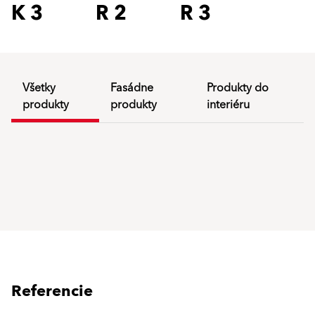
K 3
R 2
R 3
Všetky
Fasádne
Produkty do
produkty
produkty
interiéru
Referencie