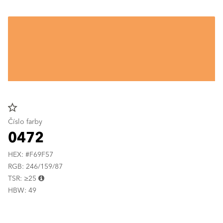
star_border
Číslo farby
0472
HEX: #F69F57
RGB: 246/159/87
TSR: ≥25
HBW: 49