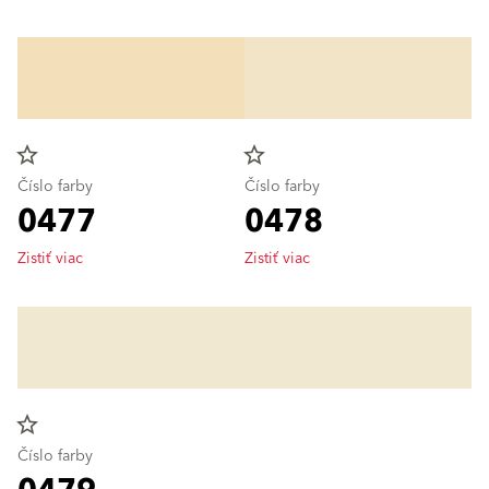
star_border
star_border
Číslo farby
Číslo farby
0477
0478
Zistiť viac
Zistiť viac
star_border
Číslo farby