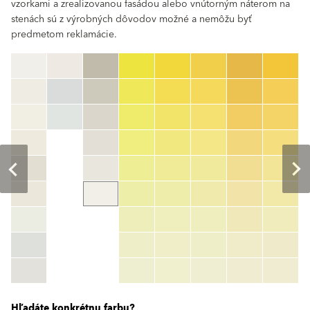
vzorkami a zrealizovanou fasádou alebo vnútorným náterom na
stenách sú z výrobných dôvodov možné a nemôžu byť
predmetom reklamácie.
clear
Číslo farby
color_name
HEX:
hex_code
RGB:
rgb_code
TSR:
tsr_code
HBW:
hbw_code
Zistiť viac
Hľadáte konkrétnu farbu?