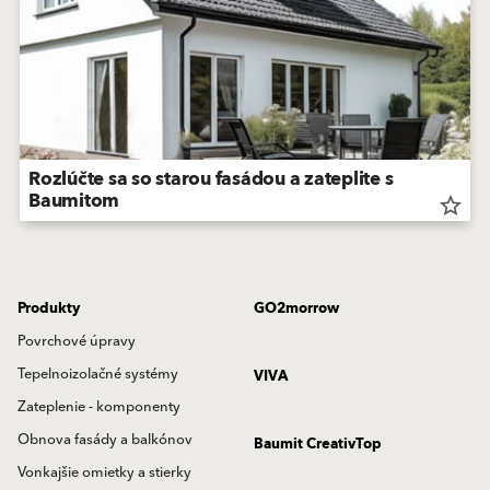
Rozlúčte sa so starou fasádou a zateplite s
Baumitom
star_border
Produkty
GO2morrow
Povrchové úpravy
Tepelnoizolačné systémy
VIVA
Zateplenie - komponenty
Obnova fasády a balkónov
Baumit CreativTop
Vonkajšie omietky a stierky