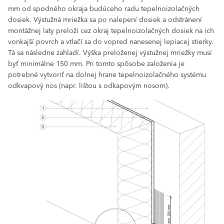
mm od spodného okraja budúceho radu tepelnoizolačných
dosiek. Výstužná mriežka sa po nalepení dosiek a odstránení
montážnej laty preloží cez okraj tepelnoizolačných dosiek na ich
vonkajší povrch a vtlačí sa do vopred nanesenej lepiacej stierky.
Tá sa následne zahladí. Výška preloženej výstužnej mriežky musí
byť minimálne 150 mm. Pri tomto spôsobe založenia je
potrebné vytvoriť na dolnej hrane tepelnoizolačného systému
odkvapový nos (napr. lištou s odkapovým nosom).