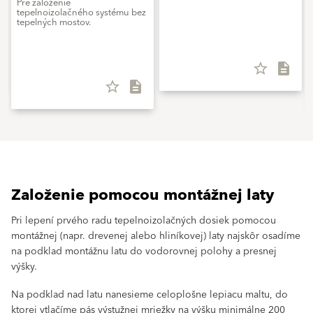
Pre založenie
tepelnoizolačného systému bez
tepelných mostov.
star_border
description
star_border
description
Založenie pomocou montážnej laty
Pri lepení prvého radu tepelnoizolačných dosiek pomocou
montážnej (napr. drevenej alebo hliníkovej) laty najskôr osadíme
na podklad montážnu latu do vodorovnej polohy a presnej
výšky.
Na podklad nad latu nanesieme celoplošne lepiacu maltu, do
ktorej vtlačíme pás výstužnej mriežky na výšku minimálne 200