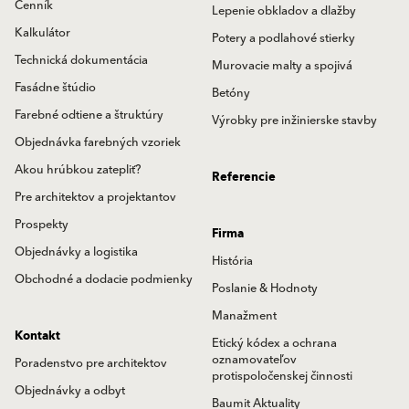
Cenník
Lepenie obkladov a dlažby
Kalkulátor
Potery a podlahové stierky
Technická dokumentácia
Murovacie malty a spojivá
Fasádne štúdio
Betóny
Farebné odtiene a štruktúry
Výrobky pre inžinierske stavby
Objednávka farebných vzoriek
Akou hrúbkou zatepliť?
Referencie
Pre architektov a projektantov
Prospekty
Firma
Objednávky a logistika
História
Obchodné a dodacie podmienky
Poslanie & Hodnoty
Manažment
Kontakt
Etický kódex a ochrana
oznamovateľov
Poradenstvo pre architektov
protispoločenskej činnosti
Objednávky a odbyt
Baumit Aktuality