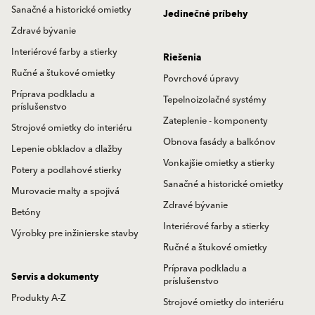
Sanačné a historické omietky
Jedinečné príbehy
Zdravé bývanie
Interiérové farby a stierky
Riešenia
Ručné a štukové omietky
Povrchové úpravy
Príprava podkladu a
Tepelnoizolačné systémy
príslušenstvo
Zateplenie - komponenty
Strojové omietky do interiéru
Obnova fasády a balkónov
Lepenie obkladov a dlažby
Vonkajšie omietky a stierky
Potery a podlahové stierky
Sanačné a historické omietky
Murovacie malty a spojivá
Zdravé bývanie
Betóny
Interiérové farby a stierky
Výrobky pre inžinierske stavby
Ručné a štukové omietky
Príprava podkladu a
Servis a dokumenty
príslušenstvo
Produkty A-Z
Strojové omietky do interiéru