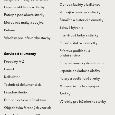
Obnova fasády a balkónov
Lepenie obkladov a dlažby
Vonkajšie omietky a stierky
Potery a podlahové stierky
Sanačné a historické omietky
Murovacie malty a spojivá
Zdravé bývanie
Betóny
Interiérové farby a stierky
Výrobky pre inžinierske stavby
Ručné a štukové omietky
Príprava podkladu a
Servis a dokumenty
príslušenstvo
Produkty A-Z
Strojové omietky do interiéru
Cenník
Lepenie obkladov a dlažby
Kalkulátor
Potery a podlahové stierky
Technická dokumentácia
Murovacie malty a spojivá
Fasádne štúdio
Betóny
Farebné odtiene a štruktúry
Výrobky pre inžinierske stavby
Objednávka farebných vzoriek