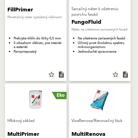
FillPrimer
Sanačný náter k ošetreniu
povrchu fasád
Penetračný náter vystužený vláknami
FungoFluid
Náter na ošetrenie zariasených fasád
Prekrytie trhlín do šírky 0,5 mm
Na ošetrenie zariasených fasád
S obsahom vlákien, pre interiér
Účinný proti širokému spektru
a exteriér
mikroorganizmov
Paropriepustný
Jednoduché spracovanie
star_border
description
star_border
description
Eko
Hĺbkový základ
VivaRenova/Renovačný štuk
MultiPrimer
MultiRenova