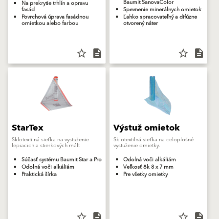
Baumit SanovaColor
Na prekrytie trhlín a opravu
fasád
Spevnenie minerálnych omietok
Povrchová úprava fasádnou
Ľahko spracovateľný a difúzne
omietkou alebo farbou
otvorený náter
star_border
description
star_border
description
StarTex
Výstuž omietok
Sklotextilná sieťka na vystuženie
Sklotextilná sieťka na celoplošné
lepiacich a stierkových mált
vystuženie omietky.
Súčasť systému Baumit Star a Pro
Odolná voči alkáliám
Odolná voči alkáliám
Veľkosť ôk 8 x 7 mm
Praktická šírka
Pre všetky omietky
star_border
description
star_border
description