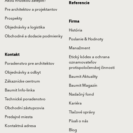
Akou hrúbkou zatepliť?
Referencie
Pre architektov a projektantov
Prospekty
Firma
Objednávky a logistika
História
Obchodné a dodacie podmienky
Poslanie & Hodnoty
Manažment
Kontakt
Etický kódex a ochrana
oznamovateľov
Poradenstvo pre architektov
protispoločenskej činnosti
Objednávky a odbyt
Baumit Aktuality
Zákaznícke centrum
Baumit Magazín
Baumit Info-linka
Nadačný fond
Technické poradenstvo
Kariéra
Obchodní zástupcovia
Tlačové správy
Predajné miesta
Písali o nás
Kontaktná adresa
Blog