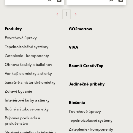
1
Produkty
GO2morrow
Povrchové úpravy
Tepelnoizolačné systémy
VIVA
Zateplenie - komponenty
Obnova fasády a balkónov
Baumit CreativTop
Vonkajšie omietky a stierky
Sanačné a historické omietky
Jedinečné príbehy
Zdravé bývanie
Interiérové farby a stierky
Riešenia
Ručné a štukové omietky
Povrchové úpravy
Príprava podkladu a
Tepelnoizolačné systémy
príslušenstvo
Zateplenie - komponenty
Strojové omietky do interiéru