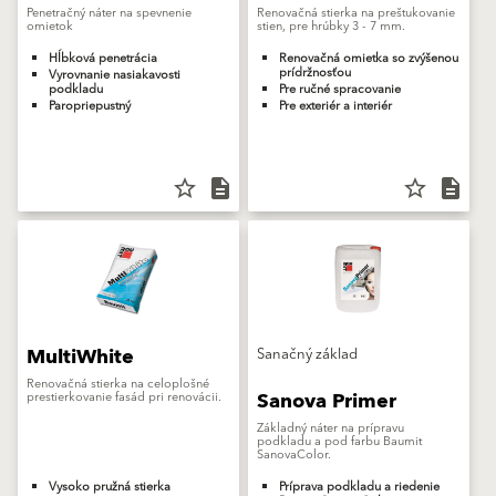
Penetračný náter na spevnenie
Renovačná stierka na preštukovanie
omietok
stien, pre hrúbky 3 - 7 mm.
Hĺbková penetrácia
Renovačná omietka so zvýšenou
prídržnosťou
Vyrovnanie nasiakavosti
podkladu
Pre ručné spracovanie
Paropriepustný
Pre exteriér a interiér
star_border
description
star_border
description
MultiWhite
Sanačný základ
Renovačná stierka na celoplošné
Sanova Primer
prestierkovanie fasád pri renovácii.
Základný náter na prípravu
podkladu a pod farbu Baumit
SanovaColor.
Vysoko pružná stierka
Príprava podkladu a riedenie