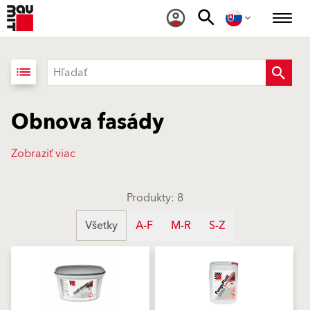
list
Obnova fasády
Zobraziť viac
Produkty: 8
Všetky
A-F
M-R
S-Z