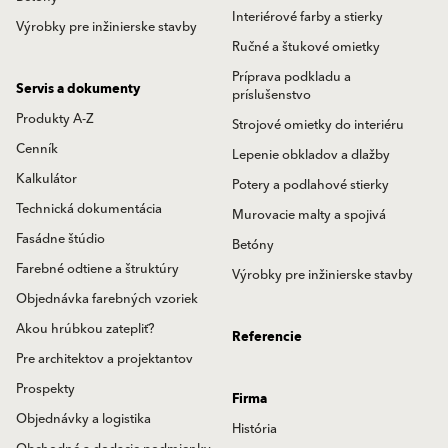
Interiérové farby a stierky
Výrobky pre inžinierske stavby
Ručné a štukové omietky
Príprava podkladu a
Servis a dokumenty
príslušenstvo
Produkty A-Z
Strojové omietky do interiéru
Cenník
Lepenie obkladov a dlažby
Kalkulátor
Potery a podlahové stierky
Technická dokumentácia
Murovacie malty a spojivá
Fasádne štúdio
Betóny
Farebné odtiene a štruktúry
Výrobky pre inžinierske stavby
Objednávka farebných vzoriek
Akou hrúbkou zatepliť?
Referencie
Pre architektov a projektantov
Prospekty
Firma
Objednávky a logistika
História