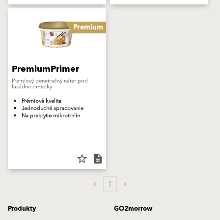
Premium
PremiumPrimer
Prémiový penetračný náter pod
fasádne omietky
Prémiová kvalita
Jednoduché spracovanie
Na prekrytie mikrotrhlín
star_border
description
1
Produkty
GO2morrow