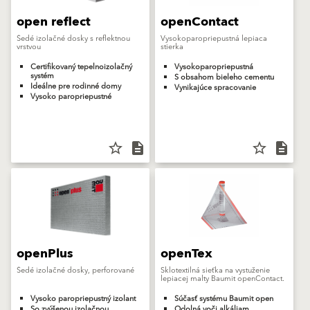
open reflect
openContact
Šedé izolačné dosky s reflektnou
Vysokoparopriepustná lepiaca
vrstvou
stierka
Certifikovaný tepelnoizolačný
Vysokoparopriepustná
systém
S obsahom bieleho cementu
Ideálne pre rodinné domy
Vynikajúce spracovanie
Vysoko paropriepustné
star_border
description
star_border
description
openPlus
openTex
Šedé izolačné dosky, perforované
Sklotextilná sieťka na vystuženie
lepiacej malty Baumit openContact.
Vysoko paropriepustný izolant
Súčasť systému Baumit open
So zvýšenou izolačnou
Odolná voči alkáliam