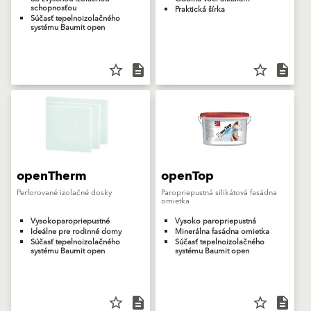
schopnosťou
Praktická šírka
Súčasť tepelnoizolačného
systému Baumit open
star_border
description
star_border
description
openTherm
openTop
Perforované izolačné dosky
Paropriepustná silikátová fasádna
omietka
Vysokoparopriepustné
Vysoko paropriepustná
Ideálne pre rodinné domy
Minerálna fasádna omietka
Súčasť tepelnoizolačného
Súčasť tepelnoizolačného
systému Baumit open
systému Baumit open
star_border
description
star_border
description