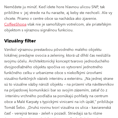
Nemôžete ju minúť. Keď idete hore hlavnou ulicou SNP, tak
približne v jej strede na ňu narazíte, aj keby ste nechceli. Ale vy
chcete. Priamo v centre obce sa nachádza ako zjavenie.
CoffeeShopa
však nie je samoľúbym votrelcom, ale priateľským
objektom s výraznou signálnou funkciou.
Vizuálny filter
Vznikol výraznou prestavbou pôvodného malého objektu
lokálnej predajne ovocia a zeleniny, ktorá už dlhší čas neslúžila
svojmu účelu. Architektonický koncept tvarovo jednoduchého
dvojpodlažného objektu spočíva vo vytvorení jednotného
funkčného celku v urbanizme obce s niekoľkými úrovňami
vizuálno-funkčných väzieb interiéru a exteriéru. „Na jednej strane
sú to vizuálne väzby nároží objektu – na prízemí víta návštevníkov
na príjazdovej komunikácii bar so svojím zázemím, zatiaľ čo z
interiéru vrchného podlažia sa ponúkajú pohľady na centrum
obce a Malé Karpaty s typickými vinicami na ich úpätí,“ približuje
Tomáš Šebo. „Druhú rovinu tvorí vizuálna os ulica – kaviarenská
časť – verejná terasa – zeleň v pozadí. Striedajú sa tu rôzne