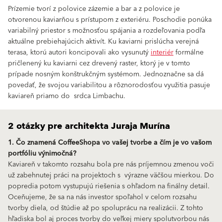
Prízemie tvorí z polovice zázemie a bar a z polovice je
otvorenou kaviarňou s prístupom z exteriéru. Poschodie ponúka
variabilný priestor s možnosťou spájania a rozdeľovania podľa
aktuálne prebiehajúcich aktivít. Ku kaviarni prislúcha verejná
terasa, ktorú autori koncipovali ako vysunutý
interiér
formálne
pričlenený ku kaviarni cez drevený raster, ktorý je v tomto
prípade nosným konštrukčným systémom. Jednoznačne sa dá
povedať, že svojou variabilitou a rôznorodosťou využitia pasuje
kaviareň priamo do srdca Limbachu.
2 otázky pre architekta Juraja Murína
1. Čo znamená CoffeeShopa vo vašej tvorbe a čím je vo vašom
portfóliu výnimočná?
Kaviareň v takomto rozsahu bola pre nás príjemnou zmenou voči
už zabehnutej práci na projektoch s výrazne väčšou mierkou. Do
popredia potom vystupujú riešenia s ohľadom na finálny detail.
Oceňujeme, že sa na nás investor spoľahol v celom rozsahu
tvorby diela, od štúdie až po spoluprácu na realizácii. Z tohto
hľadiska bol aj proces tvorby do veľkej miery spolutvorbou nás