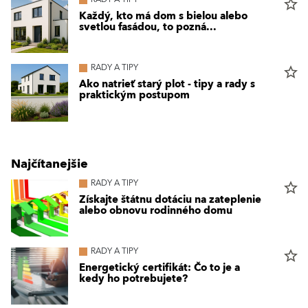
star_border
Každý, kto má dom s bielou alebo
svetlou fasádou, to pozná...
RADY A TIPY
star_border
Ako natrieť starý plot - tipy a rady s
praktickým postupom
Najčítanejšie
RADY A TIPY
star_border
Získajte štátnu dotáciu na zateplenie
alebo obnovu rodinného domu
RADY A TIPY
star_border
Energetický certifikát: Čo to je a
kedy ho potrebujete?