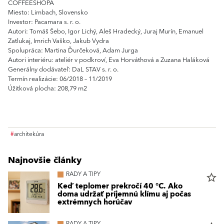
COFFEESHOPA
Miesto: Limbach, Slovensko
Investor: Pacamara s. r. o.
Autori: Tomáš Šebo, Igor Lichý, Aleš Hradecký, Juraj Murín, Emanuel
Zatlukaj, Imrich Vaško, Jakub Vydra
Spolupráca: Martina Ďurčeková, Adam Jurga
Autori interiéru: ateliér v podkroví, Eva Horváthová a Zuzana Haláková
Generálny dodávateľ: DaL STAV s. r. o.
Termín realizácie: 06/2018 – 11/2019
Úžitková plocha: 208,79 m2
#
architekúra
Najnovšie články
RADY A TIPY
star_border
Keď teplomer prekročí 40 °C. Ako
doma udržať príjemnú klímu aj počas
extrémnych horúčav
RADY A TIPY