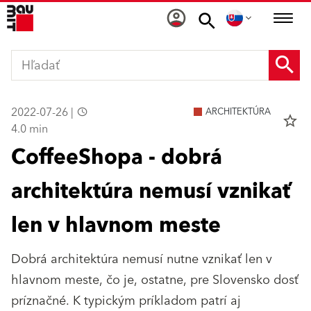
2022-07-26 |
ARCHITEKTÚRA
star_border
4.0 min
CoffeeShopa - dobrá
architektúra nemusí vznikať
len v hlavnom meste
Dobrá architektúra nemusí nutne vznikať len v
hlavnom meste, čo je, ostatne, pre Slovensko dosť
príznačné. K typickým príkladom patrí aj