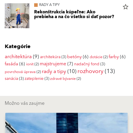
RADY A TIPY
star_border
Rekonštrukcia kúpeľne: Ako
prebieha a na čo všetko si dať pozor?
Kategórie
architektúra
(9)
betóny
(6)
farby
(6)
architekúra
(3)
dotácie
(2)
fasáda
(6)
majstrujeme
(7)
nadačný fond
(3)
ionit
(2)
rozhovory
(13)
rady a tipy
(10)
povrchová úprava
(2)
sanácia
(3)
zateplenie
(3)
zdravé bývanie
(2)
Možno vás zaujme