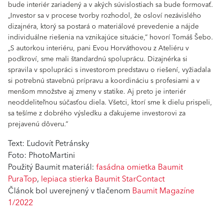
bude interiér zariadený a v akých súvislostiach sa bude formovať.
„Investor sa v procese tvorby rozhodol, že osloví nezávislého
dizajnéra, ktorý sa postará o materiálové prevedenie a nájde
individuálne riešenia na vznikajúce situácie,” hovorí Tomáš Šebo.
„S autorkou interiéru, pani Evou Horváthovou z Ateliéru v
podkroví, sme mali štandardnú spoluprácu. Dizajnérka si
spravila v spolupráci s investorom predstavu o riešení, vyžiadala
si potrebnú stavebnú prípravu a koordináciu s profesiami a v
menšom množstve aj zmeny v statike. Aj preto je interiér
neoddeliteľnou súčasťou diela. Všetci, ktorí sme k dielu prispeli,
sa tešíme z dobrého výsledku a ďakujeme investorovi za
prejavenú dôveru.”
Text: Ľudovít Petránsky
Foto: PhotoMartini
Použitý Baumit materiál:
fasádna omietka Baumit
PuraTop
,
lepiaca stierka Baumit StarContact
Článok bol uverejnený v tlačenom
Baumit Magazíne
1/2022