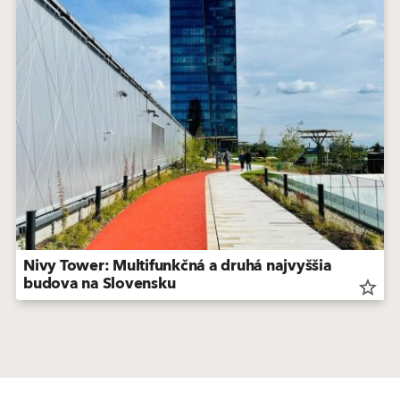
Nivy Tower: Multifunkčná a druhá najvyššia
budova na Slovensku
star_border
Produkty
GO2morrow