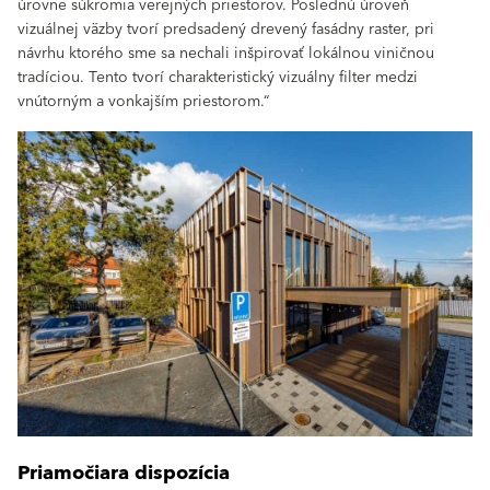
úrovne súkromia verejných priestorov. Poslednú úroveň
vizuálnej väzby tvorí predsadený drevený fasádny raster, pri
návrhu ktorého sme sa nechali inšpirovať lokálnou viničnou
tradíciou. Tento tvorí charakteristický vizuálny filter medzi
vnútorným a vonkajším priestorom.“
Priamočiara dispozícia