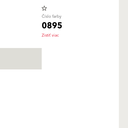
star_border
Číslo farby
0895
Zistiť viac