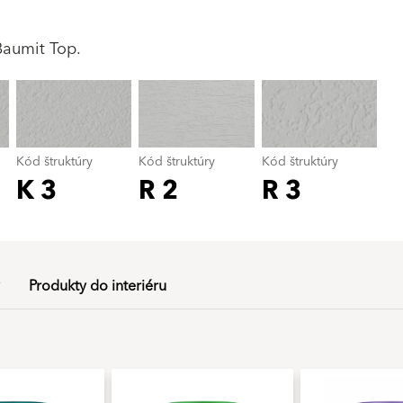
Kód štruktúry
color_name
Baumit Top.
Kód štruktúry
Kód štruktúry
Kód štruktúry
K 3
R 2
R 3
Produkty do interiéru