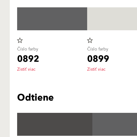
star_border
star_border
Číslo farby
Číslo farby
0892
0899
Zistiť viac
Zistiť viac
Odtiene