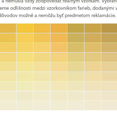
ra a nemusia vždy zodpovedať reálnym vzorkám. Vybra
erne odlišnosti medzi vzorkovníkom farieb, dodanými 
 dôvodov možné a nemôžu byť predmetom reklamácie.
Číslo farby
color_name
HEX:
hex_code
RGB:
rgb_code
TSR:
tsr_code
HBW:
hbw_code
Zistiť viac