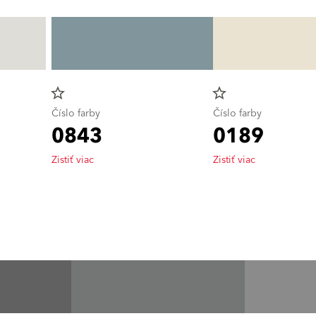
star_border
star_border
Číslo farby
Číslo farby
0843
0189
Zistiť viac
Zistiť viac