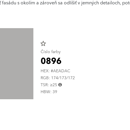
 fasádu s okolím a zároveň sa odlíšiť v jemných detailoch, po
star_border
Číslo farby
0896
HEX: #AEADAC
RGB: 174/173/172
TSR: ≥25
HBW: 39