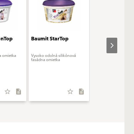
onTop
Baumit StarTop
Baumit openTop
a omietka
Vysoko odolná silikónová
Paropriepustná silikát
fasádna omietka
fasádna omietka
star_border
description
star_border
description
star_b
TSR: ≥ 25