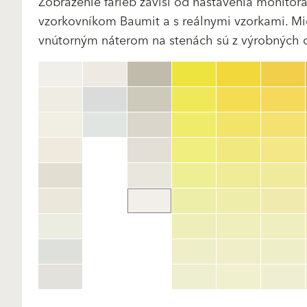
Zobrazenie farieb závisí od nastavenia monito
vzorkovníkom Baumit a s reálnymi vzorkami. Mi
vnútorným náterom na stenách sú z výrobných