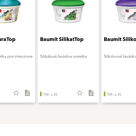
uraTop
Baumit SilikatTop
Baumit Silik
tka pre intenzívne
Silikátová fasádna omietka
Silikónová fasádn
star_border
description
star_border
description
TSR: ≥ 25
TSR: ≥ 25