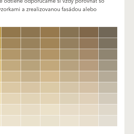
né odtiene odporúčame si vždy porovnať so
vzorkami a zrealizovanou fasádou alebo
clear