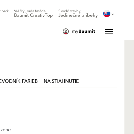
 park
Váš štýl, vaša fasáda
Skvelé stavby,
Baumit CreativTop
Jedinečné príbehy
my
Baumit
EVODNÍK FARIEB
NA STIAHNUTIE
dzene