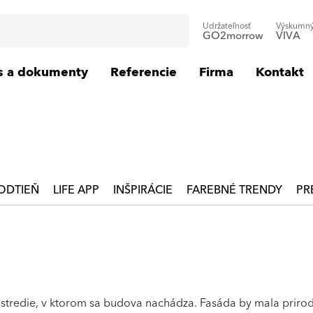
Udržateľnosť
Výskumný
GO2morrow
VIVA
is a dokumenty
Referencie
Firma
Kontakt
ODTIEŇ
LIFE APP
INŠPIRÁCIE
FAREBNÉ TRENDY
PR
rostredie, v ktorom sa budova nachádza. Fasáda by mala priro