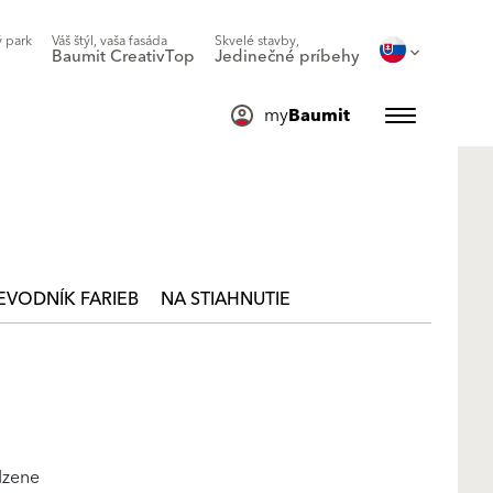
 park
Váš štýl, vaša fasáda
Skvelé stavby,
Baumit CreativTop
Jedinečné príbehy
my
Baumit
EVODNÍK FARIEB
NA STIAHNUTIE
dzene