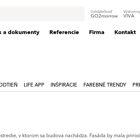
Udržateľnosť
Výskumný
GO2morrow
VIVA
is a dokumenty
Referencie
Firma
Kontakt
ODTIEŇ
LIFE APP
INŠPIRÁCIE
FAREBNÉ TRENDY
PR
rostredie, v ktorom sa budova nachádza. Fasáda by mala priro