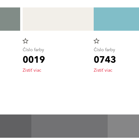
star_border
star_border
Číslo farby
Číslo farby
0019
0743
Zistiť viac
Zistiť viac