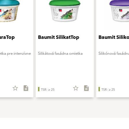
uraTop
Baumit SilikatTop
Baumit Silik
tka pre intenzívne
Silikátová fasádna omietka
Silikónová fasádn
star_border
description
star_border
description
TSR: ≥ 25
TSR: ≥ 25