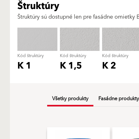
Štruktúry
Štruktúry sú dostupné len pre fasádne omietky 
Kód štruktúry
Kód štruktúry
Kód štruktúry
K 1
K 1,5
K 2
Všetky produkty
Fasádne produkty