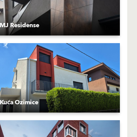
MJ Residense
Kuća Ozimice