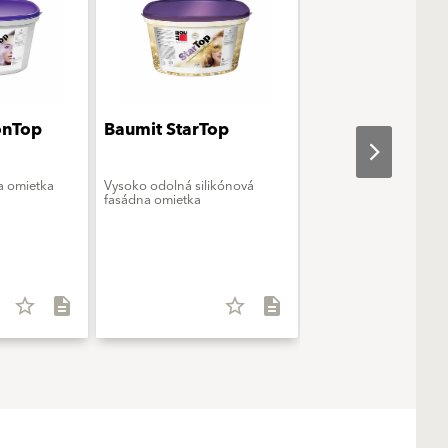
onTop
Baumit StarTop
Baumit openTop
a omietka
Vysoko odolná silikónová
Paropriepustná silikát
fasádna omietka
fasádna omietka
star_border
description
star_border
description
star_b
TSR: ≥ 25