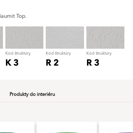
Kód štruktúry
color_name
Baumit Top.
Kód štruktúry
Kód štruktúry
Kód štruktúry
K 3
R 2
R 3
Produkty do interiéru