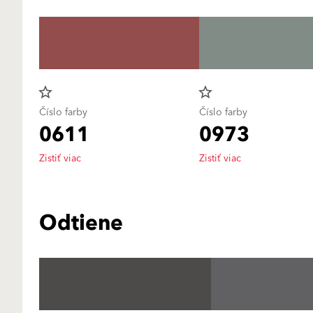
star_border
star_border
Číslo farby
Číslo farby
0611
0973
Zistiť viac
Zistiť viac
Odtiene