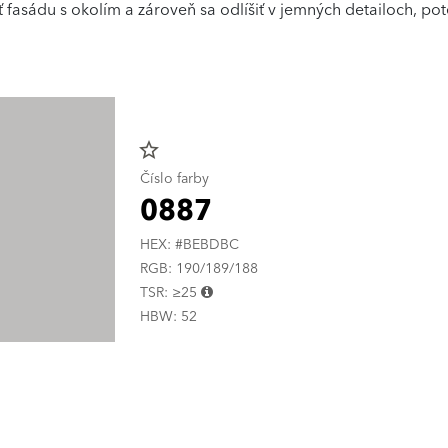
 fasádu s okolím a zároveň sa odlíšiť v jemných detailoch, po
star_border
Číslo farby
0887
HEX: #BEBDBC
RGB: 190/189/188
TSR: ≥25
HBW: 52