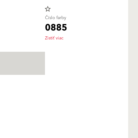
star_border
Číslo farby
0885
Zistiť viac