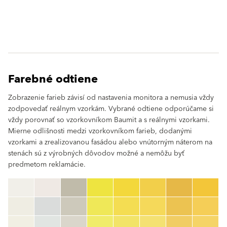
Farebné odtiene
Zobrazenie farieb závisí od nastavenia monitora a nemusia vždy
zodpovedať reálnym vzorkám. Vybrané odtiene odporúčame si
vždy porovnať so vzorkovníkom Baumit a s reálnymi vzorkami.
Mierne odlišnosti medzi vzorkovníkom farieb, dodanými
vzorkami a zrealizovanou fasádou alebo vnútorným náterom na
stenách sú z výrobných dôvodov možné a nemôžu byť
predmetom reklamácie.
clear