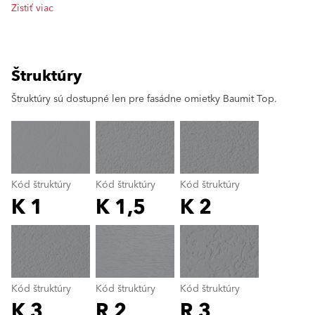
Zistiť viac
Štruktúry
clear
Štruktúry sú dostupné len pre fasádne omietky Baumit Top.
Kód štruktúry
Kód štruktúry
Kód štruktúry
K 1
K 1,5
K 2
Kód štruktúry
color_name
Kód štruktúry
Kód štruktúry
Kód štruktúry
K 3
R 2
R 3