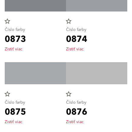
star_border
star_border
Číslo farby
Číslo farby
0873
0874
Zistiť viac
Zistiť viac
star_border
star_border
Číslo farby
Číslo farby
0875
0876
Zistiť viac
Zistiť viac