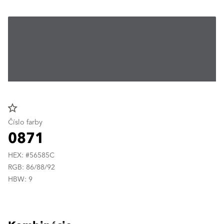
star_border
Číslo farby
0871
HEX: #56585C
RGB: 86/88/92
HBW: 9