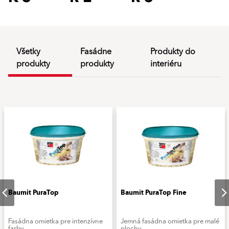
Všetky
Fasádne
Produkty do
produkty
produkty
interiéru
Baumit PuraTop
Baumit PuraTop Fine
Fasádna omietka pre intenzívne
Jemná fasádna omietka pre malé
farby
plochy