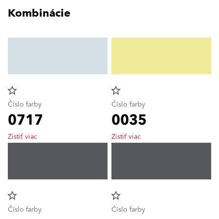
Kombinácie
star_border
star_border
Číslo farby
Číslo farby
0717
0035
Zistiť viac
Zistiť viac
star_border
star_border
Číslo farby
Číslo farby