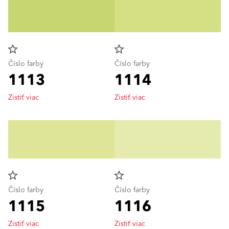
star_border
star_border
Číslo farby
Číslo farby
1113
1114
Zistiť viac
Zistiť viac
star_border
star_border
Číslo farby
Číslo farby
1115
1116
Zistiť viac
Zistiť viac