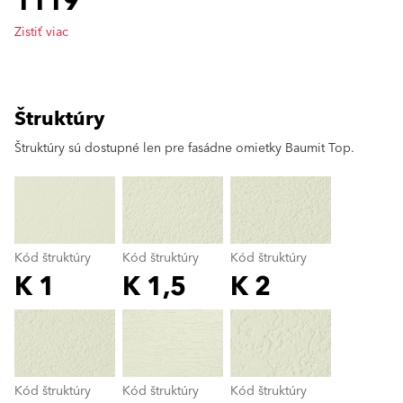
1119
Zistiť viac
Štruktúry
clear
Štruktúry sú dostupné len pre fasádne omietky Baumit Top.
Kód štruktúry
Kód štruktúry
Kód štruktúry
K 1
K 1,5
K 2
Kód štruktúry
color_name
Kód štruktúry
Kód štruktúry
Kód štruktúry