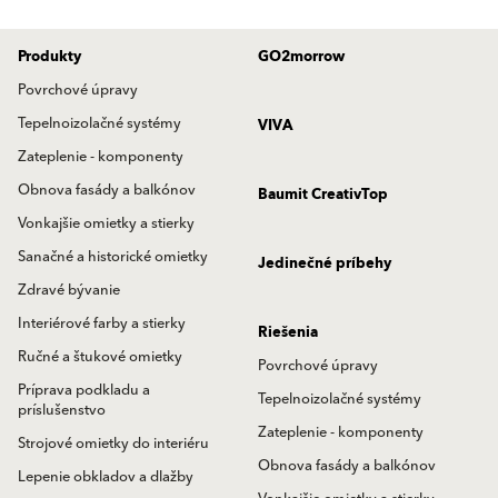
Produkty
GO2morrow
Povrchové úpravy
Tepelnoizolačné systémy
VIVA
Zateplenie - komponenty
Obnova fasády a balkónov
Baumit CreativTop
Vonkajšie omietky a stierky
Sanačné a historické omietky
Jedinečné príbehy
Zdravé bývanie
Interiérové farby a stierky
Riešenia
Ručné a štukové omietky
Povrchové úpravy
Príprava podkladu a
Tepelnoizolačné systémy
príslušenstvo
Zateplenie - komponenty
Strojové omietky do interiéru
Obnova fasády a balkónov
Lepenie obkladov a dlažby