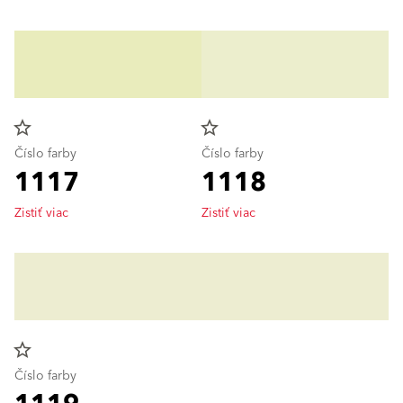
star_border
star_border
Číslo farby
Číslo farby
1117
1118
Zistiť viac
Zistiť viac
star_border
Číslo farby