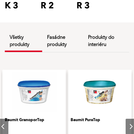
K 3
R 2
R 3
Všetky
Fasádne
Produkty do
produkty
produkty
interiéru
Baumit GranoporTop
Baumit PuraTop