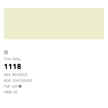
star_border
Číslo farby
1118
HEX: #ECEECD
RGB: 236/238/205
TSR: ≥25
HBW: 82