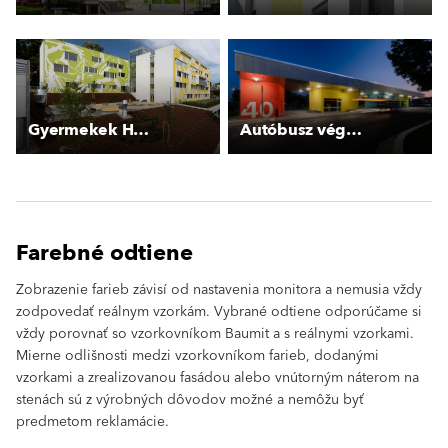
Gyermekek Háza
Autóbusz végállomás, Budaörs
Farebné odtiene
Zobrazenie farieb závisí od nastavenia monitora a nemusia vždy
zodpovedať reálnym vzorkám. Vybrané odtiene odporúčame si
vždy porovnať so vzorkovníkom Baumit a s reálnymi vzorkami.
Mierne odlišnosti medzi vzorkovníkom farieb, dodanými
vzorkami a zrealizovanou fasádou alebo vnútorným náterom na
stenách sú z výrobných dôvodov možné a nemôžu byť
predmetom reklamácie.
clear