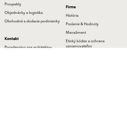
Prospekty
Firma
Objednávky a logistika
História
Obchodné a dodacie podmienky
Poslanie & Hodnoty
Manažment
Kontakt
Etický kódex a ochrana
oznamovateľov
Poradenstvo pre architektov
protispoločenskej činnosti
Objednávky a odbyt
Baumit Aktuality
Zákaznícke centrum
Baumit Magazín
Baumit Info-linka
Nadačný fond
Technické poradenstvo
Kariéra
Obchodní zástupcovia
Tlačové správy
Predajné miesta
Písali o nás
Kontaktná adresa
Blog
Baumit International