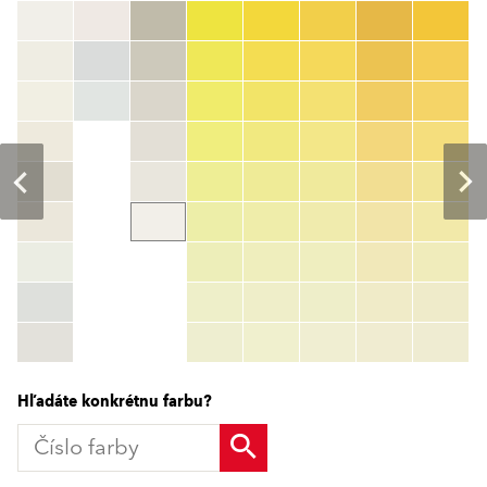
Číslo farby
color_name
HEX:
hex_code
RGB:
rgb_code
TSR:
tsr_code
HBW:
hbw_code
Zistiť viac
Hľadáte konkrétnu farbu?