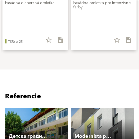
Fasádna disperzná omietka
Fasádna omietka pre intenzívne
farby
star_border
description
star_border
description
TSR: ≥ 25
Referencie
Детска градина “Чиполино“
Modernista panel