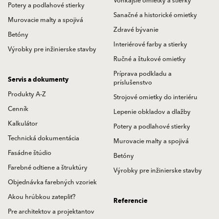
Vonkajšie omietky a stierky
Potery a podlahové stierky
Sanačné a historické omietky
Murovacie malty a spojivá
Zdravé bývanie
Betóny
Interiérové farby a stierky
Výrobky pre inžinierske stavby
Ručné a štukové omietky
Príprava podkladu a
Servis a dokumenty
príslušenstvo
Produkty A-Z
Strojové omietky do interiéru
Cenník
Lepenie obkladov a dlažby
Kalkulátor
Potery a podlahové stierky
Technická dokumentácia
Murovacie malty a spojivá
Fasádne štúdio
Betóny
Farebné odtiene a štruktúry
Výrobky pre inžinierske stavby
Objednávka farebných vzoriek
Akou hrúbkou zatepliť?
Referencie
Pre architektov a projektantov