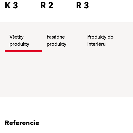
K 3
R 2
R 3
Všetky
Fasádne
Produkty do
produkty
produkty
interiéru
Referencie