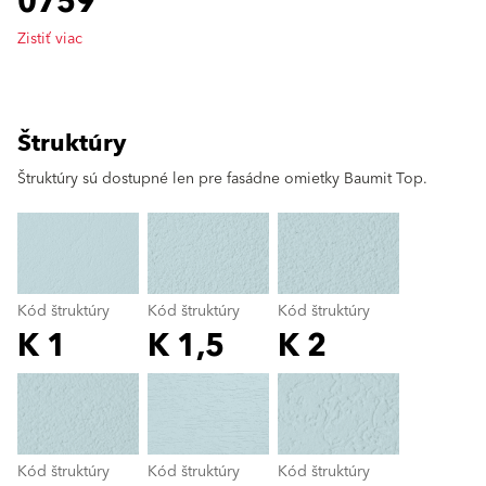
0759
Zistiť viac
Štruktúry
clear
Štruktúry sú dostupné len pre fasádne omietky Baumit Top.
Kód štruktúry
Kód štruktúry
Kód štruktúry
K 1
K 1,5
K 2
Kód štruktúry
color_name
Kód štruktúry
Kód štruktúry
Kód štruktúry