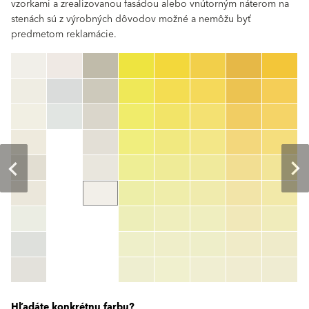
vzorkami a zrealizovanou fasádou alebo vnútorným náterom na
stenách sú z výrobných dôvodov možné a nemôžu byť
predmetom reklamácie.
clear
Číslo farby
color_name
HEX:
hex_code
RGB:
rgb_code
TSR:
tsr_code
HBW:
hbw_code
Zistiť viac
Hľadáte konkrétnu farbu?