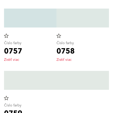
star_border
star_border
Číslo farby
Číslo farby
0757
0758
Zistiť viac
Zistiť viac
star_border
Číslo farby