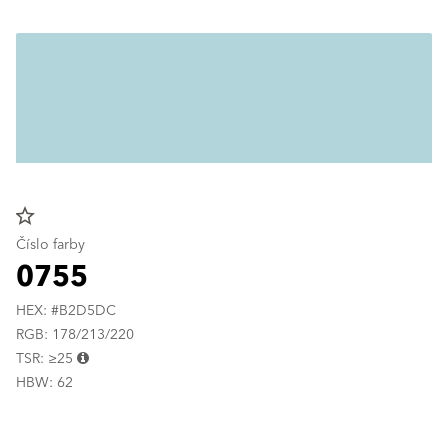
star_border
Číslo farby
0755
HEX: #B2D5DC
RGB: 178/213/220
TSR: ≥25
HBW: 62