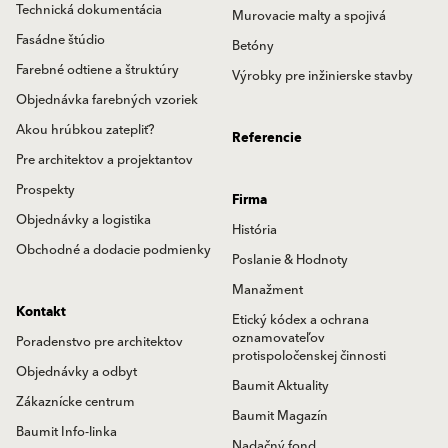
Technická dokumentácia
Murovacie malty a spojivá
Fasádne štúdio
Betóny
Farebné odtiene a štruktúry
Výrobky pre inžinierske stavby
Objednávka farebných vzoriek
Akou hrúbkou zatepliť?
Referencie
Pre architektov a projektantov
Prospekty
Firma
Objednávky a logistika
História
Obchodné a dodacie podmienky
Poslanie & Hodnoty
Manažment
Kontakt
Etický kódex a ochrana
oznamovateľov
Poradenstvo pre architektov
protispoločenskej činnosti
Objednávky a odbyt
Baumit Aktuality
Zákaznícke centrum
Baumit Magazín
Baumit Info-linka
Nadačný fond