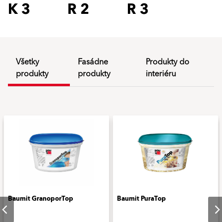
K 3
R 2
R 3
Všetky
Fasádne
Produkty do
produkty
produkty
interiéru
Baumit GranoporTop
Baumit PuraTop