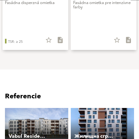
Fasádna disperzná omietka
Fasádna omietka pre intenzívne
farby
star_border
description
star_border
description
TSR: ≥ 25
Referencie
Vabul Residence
Жилищна сграда LVIEW