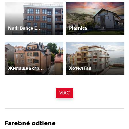
Narlı Bahçe Evleri
Plasnica
Жилищна сграда Дунав
Хотел Гая
VIAC
Farebné odtiene