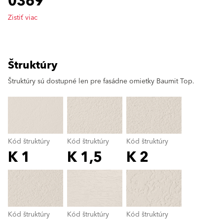
0369
Zistiť viac
Štruktúry
clear
Štruktúry sú dostupné len pre fasádne omietky Baumit Top.
Kód štruktúry
Kód štruktúry
Kód štruktúry
K 1
K 1,5
K 2
Kód štruktúry
color_name
Kód štruktúry
Kód štruktúry
Kód štruktúry