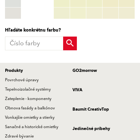
RGB:
rgb_code
TSR:
tsr_code
HBW:
hbw_code
Zistiť viac
Hľadáte konkrétnu farbu?
Produkty
GO2morrow
Povrchové úpravy
Tepelnoizolačné systémy
VIVA
Zateplenie - komponenty
Obnova fasády a balkónov
Baumit CreativTop
Vonkajšie omietky a stierky
Sanačné a historické omietky
Jedinečné príbehy
Zdravé bývanie