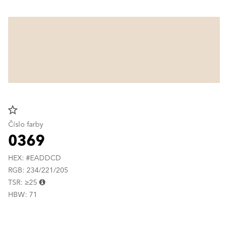
star_border
Číslo farby
0369
HEX: #EADDCD
RGB: 234/221/205
TSR: ≥25
HBW: 71