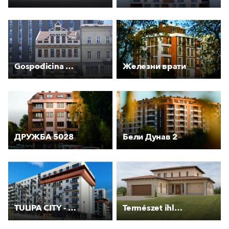
Gospođicina kuća
Железни врати
ДРУЖБА 5028
Бели Дунав 2
TULIPA CITY - objekt E a D
Természet ihlette színvilág