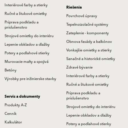
Interiérové farby a stierky
Riešenia
Ručné a štukové omietky
Povrchové úpravy
Príprava podkladu a
Tepelnoizolačné systémy
príslušenstvo
Zateplenie - komponenty
Strojové omietky do interiéru
Obnova fasády a balkónov
Lepenie obkladov a dlažby
Vonkajšie omietky a stierky
Potery a podlahové stierky
Sanačné a historické omietky
Murovacie malty a spojivá
Zdravé bývanie
Betóny
Interiérové farby a stierky
Výrobky pre inžinierske stavby
Ručné a štukové omietky
Príprava podkladu a
Servis a dokumenty
príslušenstvo
Produkty A-Z
Strojové omietky do interiéru
Cenník
Lepenie obkladov a dlažby
Kalkulátor
Potery a podlahové stierky