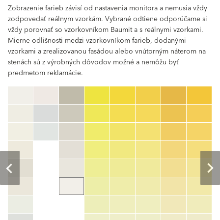
Zobrazenie farieb závisí od nastavenia monitora a nemusia vždy
zodpovedať reálnym vzorkám. Vybrané odtiene odporúčame si
vždy porovnať so vzorkovníkom Baumit a s reálnymi vzorkami.
Mierne odlišnosti medzi vzorkovníkom farieb, dodanými
vzorkami a zrealizovanou fasádou alebo vnútorným náterom na
stenách sú z výrobných dôvodov možné a nemôžu byť
predmetom reklamácie.
clear
Číslo farby
color_name
HEX:
hex_code