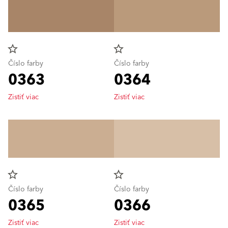
star_border
star_border
Číslo farby
Číslo farby
0363
0364
Zistiť viac
Zistiť viac
star_border
star_border
Číslo farby
Číslo farby
0365
0366
Zistiť viac
Zistiť viac