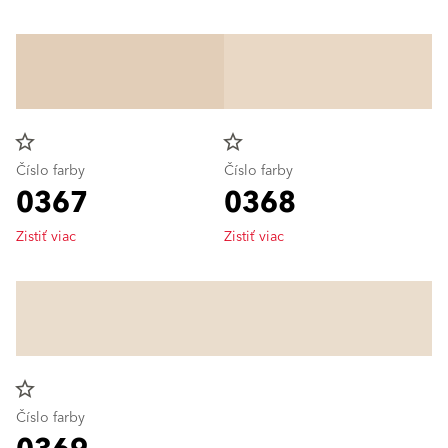
star_border
star_border
Číslo farby
Číslo farby
0367
0368
Zistiť viac
Zistiť viac
star_border
Číslo farby