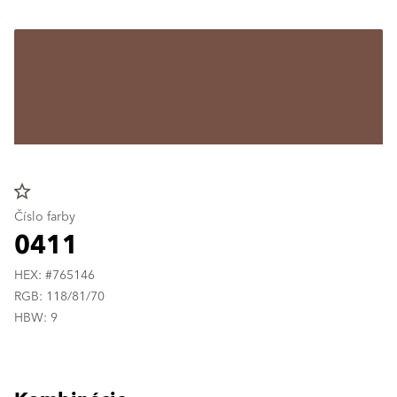
star_border
Číslo farby
0411
HEX: #765146
RGB: 118/81/70
HBW: 9