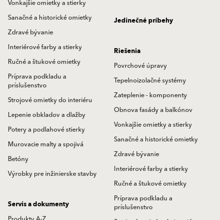
Vonkajšie omietky a stierky
Sanačné a historické omietky
Jedinečné príbehy
Zdravé bývanie
Interiérové farby a stierky
Riešenia
Ručné a štukové omietky
Povrchové úpravy
Príprava podkladu a
Tepelnoizolačné systémy
príslušenstvo
Zateplenie - komponenty
Strojové omietky do interiéru
Obnova fasády a balkónov
Lepenie obkladov a dlažby
Vonkajšie omietky a stierky
Potery a podlahové stierky
Sanačné a historické omietky
Murovacie malty a spojivá
Zdravé bývanie
Betóny
Interiérové farby a stierky
Výrobky pre inžinierske stavby
Ručné a štukové omietky
Príprava podkladu a
Servis a dokumenty
príslušenstvo
Produkty A-Z