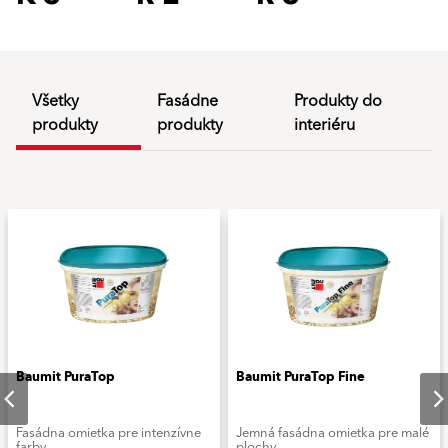
Všetky
Fasádne
Produkty do
produkty
produkty
interiéru
Baumit PuraTop
Baumit PuraTop Fine
Fasádna omietka pre intenzívne
Jemná fasádna omietka pre malé
farby
plochy