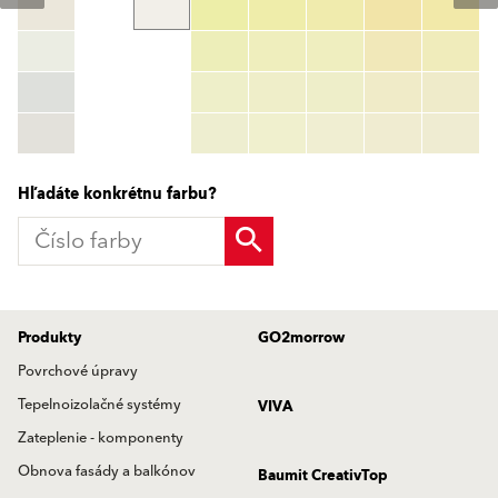
Číslo farby
color_name
HEX:
hex_code
RGB:
rgb_code
TSR:
tsr_code
HBW:
hbw_code
Zistiť viac
Hľadáte konkrétnu farbu?
Produkty
GO2morrow
Povrchové úpravy
Tepelnoizolačné systémy
VIVA
Zateplenie - komponenty
Obnova fasády a balkónov
Baumit CreativTop