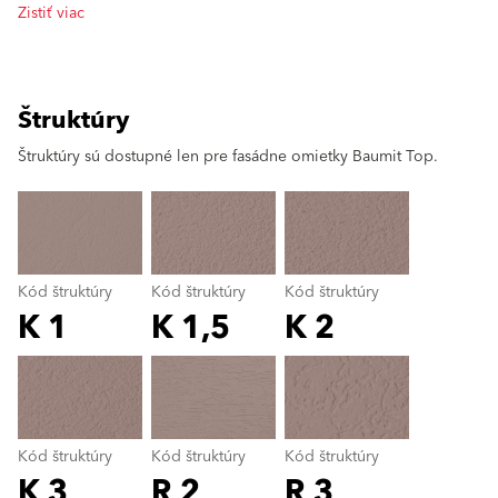
Zistiť viac
Štruktúry
clear
Štruktúry sú dostupné len pre fasádne omietky Baumit Top.
Kód štruktúry
Kód štruktúry
Kód štruktúry
K 1
K 1,5
K 2
Kód štruktúry
color_name
Kód štruktúry
Kód štruktúry
Kód štruktúry
K 3
R 2
R 3