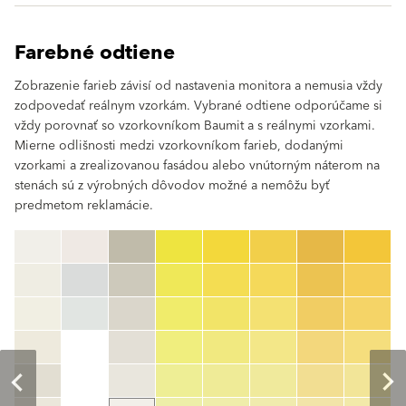
Farebné odtiene
Zobrazenie farieb závisí od nastavenia monitora a nemusia vždy
zodpovedať reálnym vzorkám. Vybrané odtiene odporúčame si
vždy porovnať so vzorkovníkom Baumit a s reálnymi vzorkami.
Mierne odlišnosti medzi vzorkovníkom farieb, dodanými
vzorkami a zrealizovanou fasádou alebo vnútorným náterom na
stenách sú z výrobných dôvodov možné a nemôžu byť
predmetom reklamácie.
clear