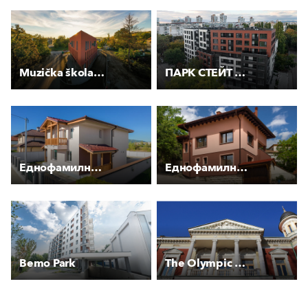
Muzička škola Tuzla
ПАРК СТЕЙТ РЕЗИДЕНС
Еднофамилна къща в гр. Самоков
Еднофамилна къща в гр. Тетевен
Bemo Park
The Olympic Museum