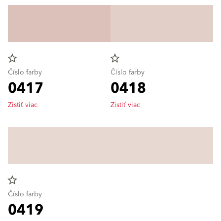
star_border
star_border
Číslo farby
Číslo farby
0417
0418
Zistiť viac
Zistiť viac
star_border
Číslo farby
0419