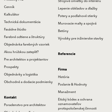
Strojové omietky do interiéru
Cenník
Lepenie obkladov a dlažby
Kalkulátor
Potery a podlahové stierky
Technická dokumentácia
Murovacie malty a spojivá
Fasádne štúdio
Betóny
Farebné odtiene a štruktúry
Výrobky pre inžinierske stavby
Objednávka farebných vzoriek
Akou hrúbkou zatepliť?
Referencie
Pre architektov a projektantov
Prospekty
Firma
Objednávky a logistika
História
Obchodné a dodacie podmienky
Poslanie & Hodnoty
Manažment
Kontakt
Etický kódex a ochrana
oznamovateľov
Poradenstvo pre architektov
protispoločenskej činnosti