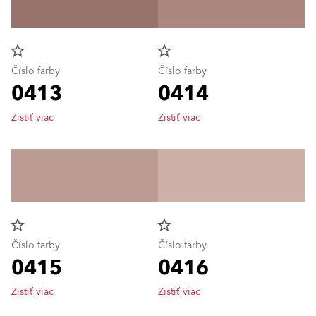
star_border
star_border
Číslo farby
Číslo farby
0413
0414
Zistiť viac
Zistiť viac
star_border
star_border
Číslo farby
Číslo farby
0415
0416
Zistiť viac
Zistiť viac