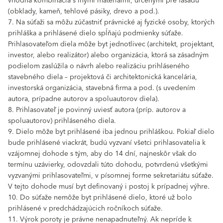
vhodná kombinácia s inými materiálmi, určenými pre fasádu
(obklady, kameň, tehlové pásiky, drevo a pod.).
7. Na súťaži sa môžu zúčastniť právnické aj fyzické osoby, ktorých
prihláška a prihlásené dielo spĺňajú podmienky súťaže.
Prihlasovateľom diela môže byt jednotlivec (architekt, projektant,
investor, alebo realizátor) alebo organizácia, ktorá sa zásadným
podielom zaslúžila o návrh alebo realizáciu prihláseného
stavebného diela – projektová či architektonická kancelária,
investorská organizácia, stavebná firma a pod. (s uvedením
autora, prípadne autorov a spoluautorov diela).
8. Prihlasovateľ je povinný uviesť autora (príp. autorov a
spoluautorov) prihláseného diela.
9. Dielo môže byt prihlásené iba jednou prihláškou. Pokiaľ dielo
bude prihlásené viackrát, budú vyzvaní všetci prihlasovatelia k
vzájomnej dohode s tým, aby do 14 dní, najneskôr však do
termínu uzávierky, odovzdali túto dohodu, potvrdenú všetkými
vyzvanými prihlasovateľmi, v písomnej forme sekretariátu súťaže.
V tejto dohode musí byt definovaný i postoj k prípadnej výhre.
10. Do súťaže nemôže byt prihlásené dielo, ktoré už bolo
prihlásené v predchádzajúcich ročníkoch súťaže.
11. Výrok poroty je právne nenapadnuteľný. Ak nepríde k