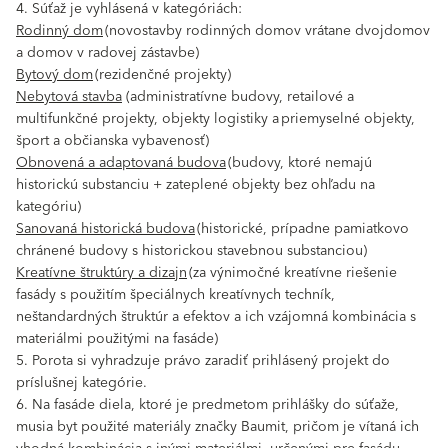
4. Súťaž je vyhlásená v kategóriách:
Rodinný dom
(novostavby rodinných domov vrátane dvojdomov
a domov v radovej zástavbe)
Bytový dom
(rezidenčné projekty)
Nebytová stavba
(administratívne budovy, retailové a
multifunkčné projekty, objekty logistiky a priemyselné objekty,
šport a občianska vybavenosť)
Obnovená a adaptovaná budova
(budovy, ktoré nemajú
historickú substanciu + zateplené objekty bez ohľadu na
kategóriu)
Sanovaná historická budova
(historické, prípadne pamiatkovo
chránené budovy s historickou stavebnou substanciou)
Kreatívne štruktúry a dizajn
(za výnimočné kreatívne riešenie
fasády s použitím špeciálnych kreatívnych techník,
neštandardných štruktúr a efektov a ich vzájomná kombinácia s
materiálmi použitými na fasáde)
5. Porota si vyhradzuje právo zaradiť prihlásený projekt do
príslušnej kategórie.
6. Na fasáde diela, ktoré je predmetom prihlášky do súťaže,
musia byt použité materiály značky Baumit, pričom je vítaná ich