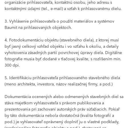
organizácie prihlasovateľa, kontaktnú osobu, jeho adresu s
kontaktnými údajmi (tel., e-mail) a vzťah k prihlasovanému dielu.
3. Vyhlásenie prihlasovateľa o použití materiálov a systémov
Baumit na prihlasovaných objektoch.
4. Fotodokumentáciu objektu (stavebného diela), z ktorej musí
byť jasný celkový vzhľad objektu i vo vzťahu k okoliu, a detaily
vyhotovenia zásadných partií povrchovej úpravy diela. Digitálne
fotografie musia byť dodané v tlačovej kvalite, s rozlíšením min.
300 dpi.
5. Identifikáciu prihlasovateľa prihlasovaného stavebného diela
(meno architekta, investora, názov realizačnej firmy, a pod.)
Dokumentácia ocenených alebo odmenených stavebných diel sa
stáva majetkom vyhlasovateľa s právom publikovania a
prezentovania pri zachovaní autorských práv súťažiacich. Pokiaľ
by táto dokumentácia nebola dostatočná (kvalita fotografií a
pod.) je vyhlasovateľ oprávnený doplniť ju o vlastné podklady,