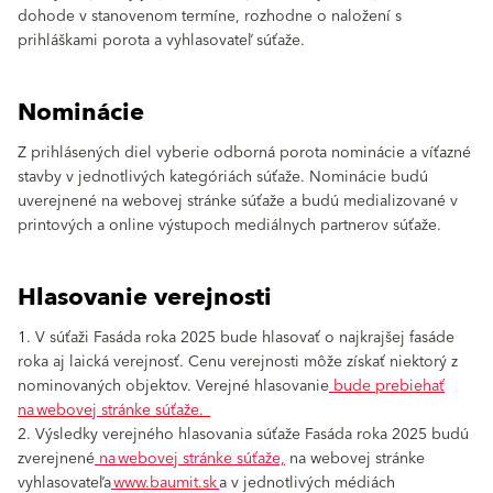
dohode v stanovenom termíne, rozhodne o naložení s
prihláškami porota a vyhlasovateľ súťaže.
Nominácie
Z prihlásených diel vyberie odborná porota nominácie a víťazné
stavby v jednotlivých kategóriách súťaže. Nominácie budú
uverejnené na webovej stránke súťaže a budú medializované v
printových a online výstupoch mediálnych partnerov súťaže.
Hlasovanie verejnosti
1. V súťaži Fasáda roka 2025 bude hlasovať o najkrajšej fasáde
roka aj laická verejnosť. Cenu verejnosti môže získať niektorý z
nominovaných objektov. Verejné hlasovanie
bude prebiehať
na webovej stránke súťaže.
2. Výsledky verejného hlasovania súťaže Fasáda roka 2025 budú
zverejnené
na webovej stránke súťaže,
na webovej stránke
vyhlasovateľa
www.baumit.sk
a v jednotlivých médiách