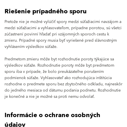
Riešenie prípadného sporu
Pretože nie je možné vylúčiť spory medzi súťažiacimi navzájom a
medzi súťažiacimi a vyhlasovateľom, prípadne porotou, sú všetci
zúčastnení povinní hľadať pri vzájomných sporoch cestu k
zmieru. Prípadné spory musia byť vyriešené pred slávnostným
vyhlásením výsledkov súťaže.
Predmetom zmieru môže byt rozhodnutie poroty týkajúce sa
výsledkov súťaže. Rozhodnutie poroty môže byt predmetom
sporu iba v prípade, že bolo preukázateľne porušením
podmienok súťaže. Vyhlasovateľ ako rozhodujúca inštitúcia
rozhodne o predmete sporu bez zbytočného odkladu, najneskôr
do jedného mesiaca od dátumu podania podnetu. Rozhodnutie
je konečné a nie je možné sa proti nemu odvolať.
Informácie o ochrane osobných
údajov