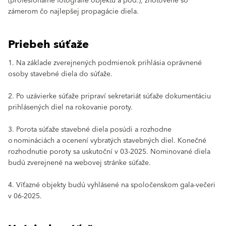
(profesionálne fotografie objektu a pod.), zhotovené so
zámerom čo najlepšej propagácie diela.
Priebeh súťaže
1. Na základe zverejnených podmienok prihlásia oprávnené
osoby stavebné diela do súťaže.
2. Po uzávierke súťaže pripraví sekretariát súťaže dokumentáciu
prihlásených diel na rokovanie poroty.
3. Porota súťaže stavebné diela posúdi a rozhodne
o nomináciách a ocenení vybratých stavebných diel. Konečné
rozhodnutie poroty sa uskutoční v 03-2025. Nominované diela
budú zverejnené na webovej stránke súťaže.
4. Víťazné objekty budú vyhlásené na spoločenskom gala-večeri
v 06-2025.