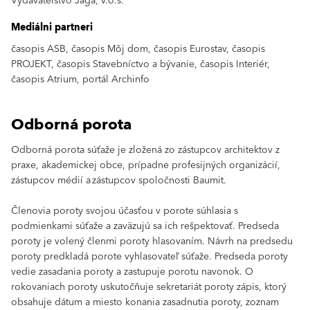
Vydavateľstvo Jaga, v.o.s.
Mediálni partneri
časopis ASB, časopis Môj dom, časopis Eurostav, časopis
PROJEKT, časopis Stavebníctvo a bývanie, časopis Interiér,
časopis Atrium, portál Archinfo
Odborná porota
Odborná porota súťaže je zložená zo zástupcov architektov z
praxe, akademickej obce, prípadne profesijných organizácií,
zástupcov médií a zástupcov spoločnosti Baumit.
Členovia poroty svojou účasťou v porote súhlasia s
podmienkami súťaže a zaväzujú sa ich rešpektovať. Predseda
poroty je volený členmi poroty hlasovaním. Návrh na predsedu
poroty predkladá porote vyhlasovateľ súťaže. Predseda poroty
vedie zasadania poroty a zastupuje porotu navonok. O
rokovaniach poroty uskutočňuje sekretariát poroty zápis, ktorý
obsahuje dátum a miesto konania zasadnutia poroty, zoznam