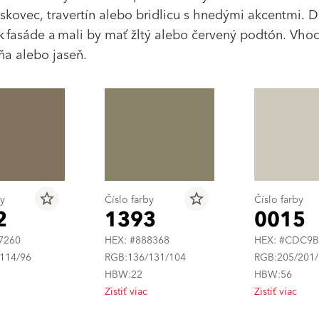
kovec, travertín alebo bridlicu s hnedými akcentmi. 
k fasáde a mali by mať žltý alebo červený podtón. Vho
šňa alebo jaseň.
star_border
star_border
by
Číslo farby
Číslo farby
2
1393
0015
7260
HEX: #888368
HEX: #CDC9
114/96
RGB:136/131/104
RGB:205/201/
HBW:22
HBW:56
Zistiť viac
Zistiť viac