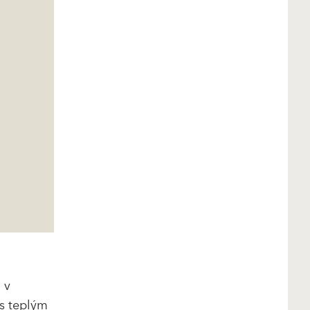
 v
s teplým