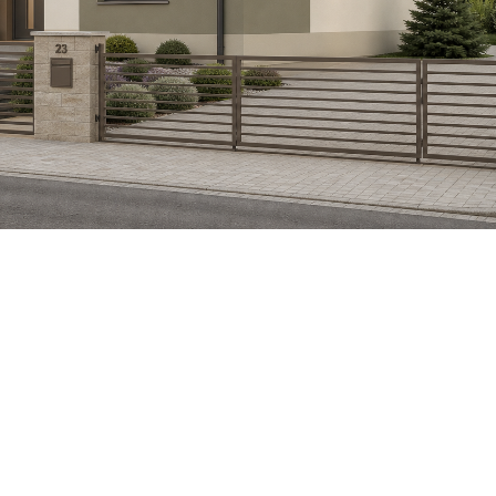
VIVA
Baumit CreativTop