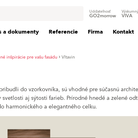
Udržateľnosť
Výskumný
GO2morrow
VIVA
is a dokumenty
Referencie
Firma
Kontakt
né inšpirácie pre vašu fasádu
Vltavin
 pribudli do vzorkovníka, sú vhodné pre súčasnú archite
svetlosti aj sýtosti farieb. Prírodné hnedé a zelené odt
 do harmonického a elegantného celku.