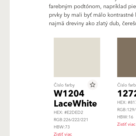
farebným podtónom, napríklad pies
prvky by mali byť málo kontrastné 
najmä dreviny ako zlatý dub, čere
star_border
Číslo farby
Číslo far
W1204
127
LaceWhite
HEX: #81
RGB:129/
HEX: #E2DED2
HBW:16
RGB:226/222/221
Zistiť viac
HBW:73
Zistiť viac