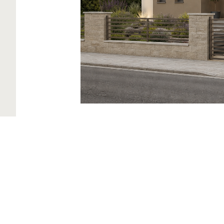
Produkty
GO2morrow
Povrchové úpravy