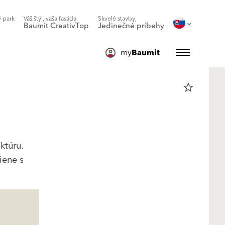
 park
Váš štýl, vaša fasáda
Skvelé stavby,
Baumit CreativTop
Jedinečné príbehy
my
Baumit
star_border
ktúru.
iene s