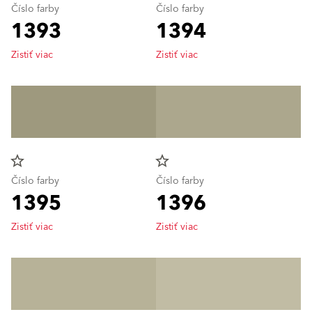
Číslo farby
Číslo farby
1393
1394
Zistiť viac
Zistiť viac
star_border
star_border
Číslo farby
Číslo farby
1395
1396
Zistiť viac
Zistiť viac