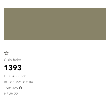
star_border
Číslo farby
1393
HEX: #888368
RGB: 136/131/104
TSR: <25
HBW: 22