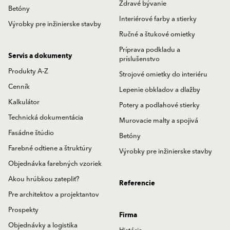
Zdravé bývanie
Betóny
Interiérové farby a stierky
Výrobky pre inžinierske stavby
Ručné a štukové omietky
Príprava podkladu a
Servis a dokumenty
príslušenstvo
Produkty A-Z
Strojové omietky do interiéru
Cenník
Lepenie obkladov a dlažby
Kalkulátor
Potery a podlahové stierky
Technická dokumentácia
Murovacie malty a spojivá
Fasádne štúdio
Betóny
Farebné odtiene a štruktúry
Výrobky pre inžinierske stavby
Objednávka farebných vzoriek
Akou hrúbkou zatepliť?
Referencie
Pre architektov a projektantov
Prospekty
Firma
Objednávky a logistika