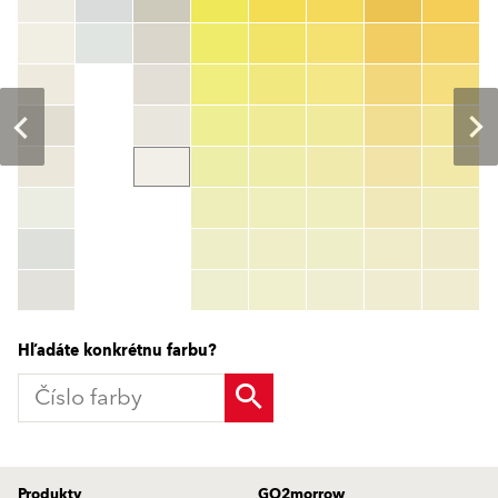
Číslo farby
color_name
HEX:
hex_code
RGB:
rgb_code
TSR:
tsr_code
HBW:
hbw_code
Zistiť viac
Hľadáte konkrétnu farbu?
Produkty
GO2morrow