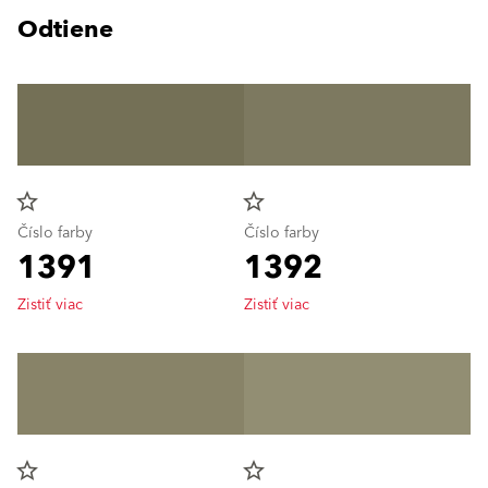
Odtiene
star_border
star_border
Číslo farby
Číslo farby
1391
1392
Zistiť viac
Zistiť viac
star_border
star_border