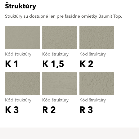
Štruktúry
clear
Štruktúry sú dostupné len pre fasádne omietky Baumit Top.
Kód štruktúry
Kód štruktúry
Kód štruktúry
K 1
K 1,5
K 2
Kód štruktúry
color_name
Kód štruktúry
Kód štruktúry
Kód štruktúry
K 3
R 2
R 3