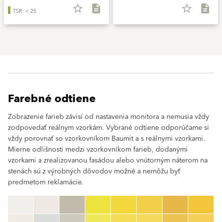
star_border
description
star_border
description
TSR: < 25
Farebné odtiene
Zobrazenie farieb závisí od nastavenia monitora a nemusia vždy
zodpovedať reálnym vzorkám. Vybrané odtiene odporúčame si
vždy porovnať so vzorkovníkom Baumit a s reálnymi vzorkami.
Mierne odlišnosti medzi vzorkovníkom farieb, dodanými
vzorkami a zrealizovanou fasádou alebo vnútorným náterom na
stenách sú z výrobných dôvodov možné a nemôžu byť
predmetom reklamácie.
clear