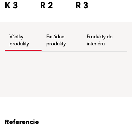
K 3
R 2
R 3
Všetky
Fasádne
Produkty do
produkty
produkty
interiéru
Referencie