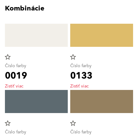
Kombinácie
star_border
star_border
Číslo farby
Číslo farby
0019
0133
Zistiť viac
Zistiť viac
star_border
star_border
Číslo farby
Číslo farby