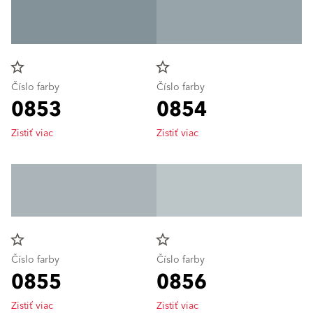
star_border
star_border
Číslo farby
Číslo farby
0853
0854
Zistiť viac
Zistiť viac
star_border
star_border
Číslo farby
Číslo farby
0855
0856
Zistiť viac
Zistiť viac