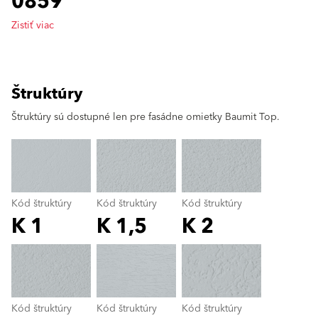
0859
Zistiť viac
Štruktúry
clear
Štruktúry sú dostupné len pre fasádne omietky Baumit Top.
Kód štruktúry
Kód štruktúry
Kód štruktúry
K 1
K 1,5
K 2
Kód štruktúry
color_name
Kód štruktúry
Kód štruktúry
Kód štruktúry