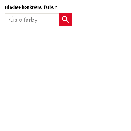
Hľadáte konkrétnu farbu?
Produkty
GO2morrow
Povrchové úpravy
Tepelnoizolačné systémy
VIVA
Zateplenie - komponenty
Obnova fasády a balkónov
Baumit CreativTop
Vonkajšie omietky a stierky
Sanačné a historické omietky
Jedinečné príbehy
Zdravé bývanie
Interiérové farby a stierky
Riešenia
Ručné a štukové omietky
Povrchové úpravy