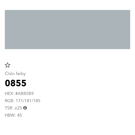
star_border
Číslo farby
0855
HEX: #ABB5B9
RGB: 171/181/185
TSR: ≥25
HBW: 45