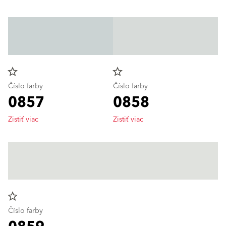
star_border
star_border
Číslo farby
Číslo farby
0857
0858
Zistiť viac
Zistiť viac
star_border
Číslo farby