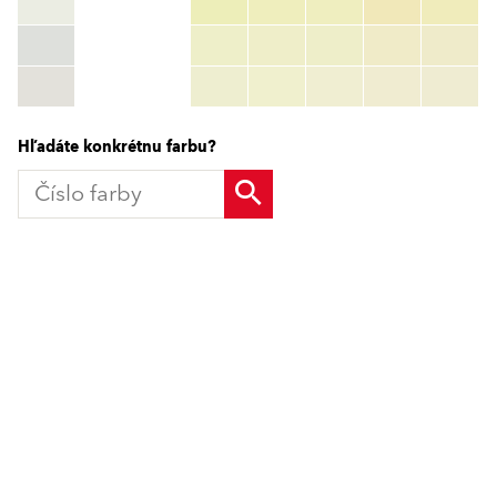
HEX:
hex_code
RGB:
rgb_code
TSR:
tsr_code
HBW:
hbw_code
Zistiť viac
Hľadáte konkrétnu farbu?
Produkty
GO2morrow
Povrchové úpravy
Tepelnoizolačné systémy
VIVA
Zateplenie - komponenty
Obnova fasády a balkónov
Baumit CreativTop
Vonkajšie omietky a stierky
Sanačné a historické omietky
Jedinečné príbehy