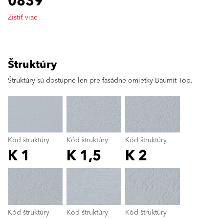
0839
Zistiť viac
Štruktúry
clear
Štruktúry sú dostupné len pre fasádne omietky Baumit Top.
Kód štruktúry
Kód štruktúry
Kód štruktúry
K 1
K 1,5
K 2
Kód štruktúry
color_name
Kód štruktúry
Kód štruktúry
Kód štruktúry