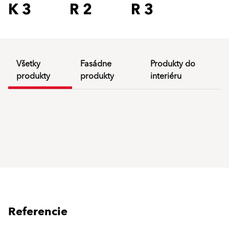
K 3
R 2
R 3
Všetky
Fasádne
Produkty do
produkty
produkty
interiéru
Referencie