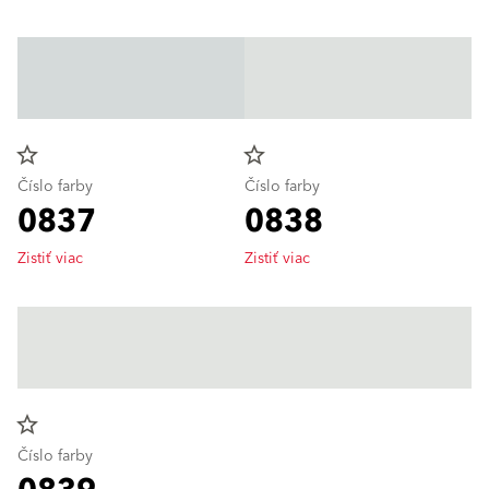
star_border
star_border
Číslo farby
Číslo farby
0837
0838
Zistiť viac
Zistiť viac
star_border
Číslo farby