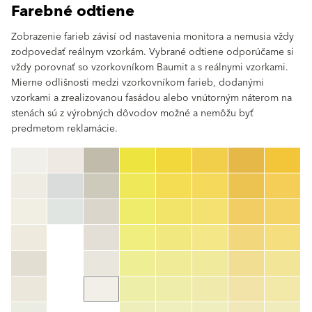
Farebné odtiene
Zobrazenie farieb závisí od nastavenia monitora a nemusia vždy
zodpovedať reálnym vzorkám. Vybrané odtiene odporúčame si
vždy porovnať so vzorkovníkom Baumit a s reálnymi vzorkami.
Mierne odlišnosti medzi vzorkovníkom farieb, dodanými
vzorkami a zrealizovanou fasádou alebo vnútorným náterom na
stenách sú z výrobných dôvodov možné a nemôžu byť
predmetom reklamácie.
clear
Číslo farby
color_name