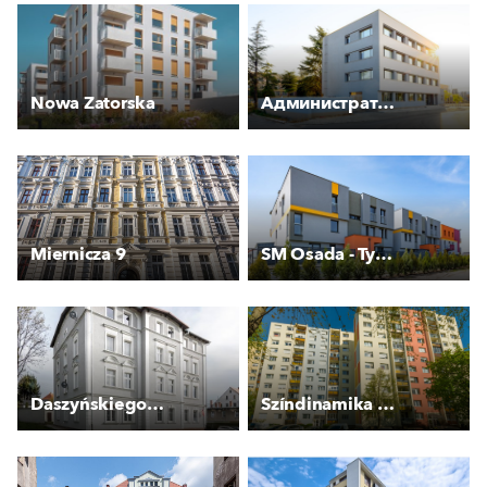
Nowa Zatorska
Административна сграда ХЕК
Miernicza 9
SM Osada - Tymiankowa
Daszyńskiego 27 - Kamienica
Színdinamika szerint