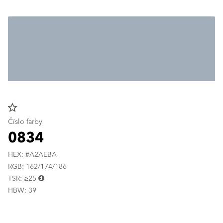
star_border
Číslo farby
0834
HEX: #A2AEBA
RGB: 162/174/186
TSR: ≥25
HBW: 39