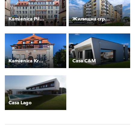
Kamienica Piłsudskiego
Жилищна сграда с магазини и пекарна "ЗИА"
Kamienica Królowej Jadwigi 1 A
Casa C&M
Casa Lago