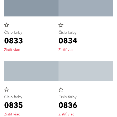
star_border
star_border
Číslo farby
Číslo farby
0833
0834
Zistiť viac
Zistiť viac
star_border
star_border
Číslo farby
Číslo farby
0835
0836
Zistiť viac
Zistiť viac