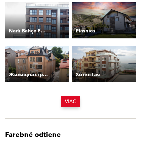
Narlı Bahçe Evleri
Plasnica
Жилищна сграда Дунав
Хотел Гая
VIAC
Farebné odtiene