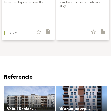
Fasádna disperzná omietka
Fasádna omietka pre intenzívne
farby
star_border
description
star_border
description
TSR: ≥ 25
Referencie
Vabul Residence
Жилищна сграда LVIEW