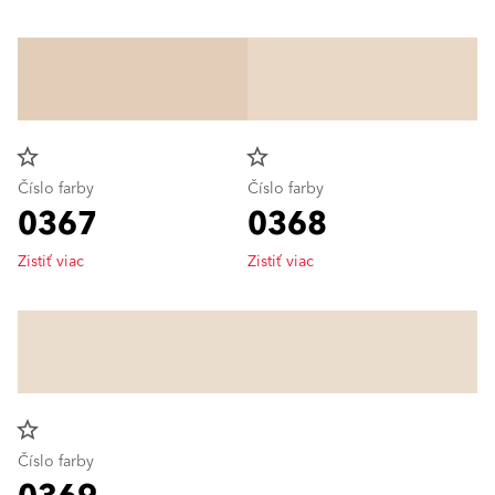
star_border
star_border
Číslo farby
Číslo farby
0367
0368
Zistiť viac
Zistiť viac
star_border
Číslo farby