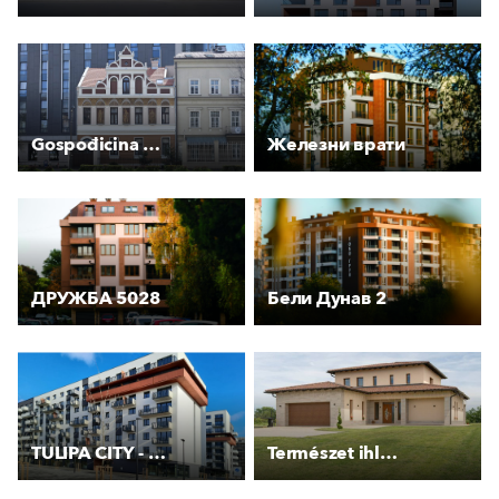
Gospođicina kuća
Железни врати
ДРУЖБА 5028
Бели Дунав 2
TULIPA CITY - objekt E a D
Természet ihlette színvilág