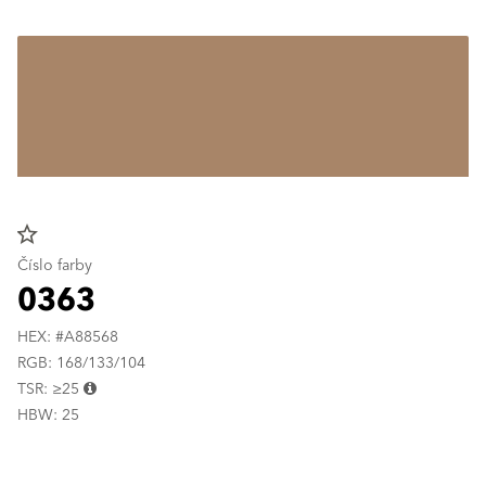
star_border
Číslo farby
0363
HEX: #A88568
RGB: 168/133/104
TSR: ≥25
HBW: 25