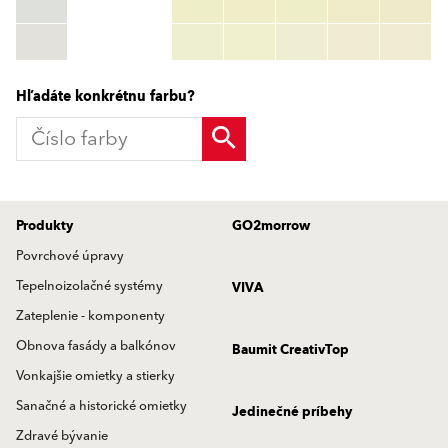
RGB:
rgb_code
TSR:
tsr_code
HBW:
hbw_code
Zistiť viac
Hľadáte konkrétnu farbu?
Produkty
GO2morrow
Povrchové úpravy
Tepelnoizolačné systémy
VIVA
Zateplenie - komponenty
Obnova fasády a balkónov
Baumit CreativTop
Vonkajšie omietky a stierky
Sanačné a historické omietky
Jedinečné príbehy
Zdravé bývanie