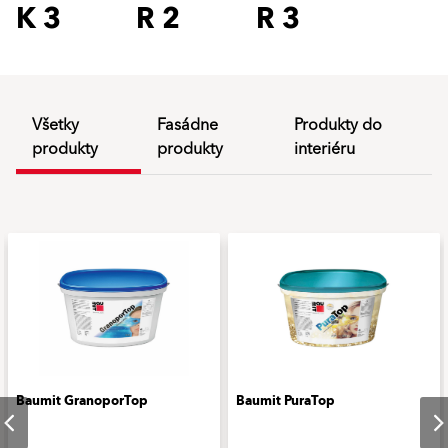
K 3
R 2
R 3
Všetky
Fasádne
Produkty do
produkty
produkty
interiéru
Baumit GranoporTop
Baumit PuraTop