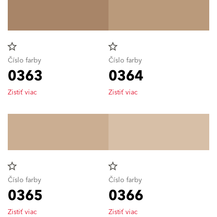
star_border
star_border
Číslo farby
Číslo farby
0363
0364
Zistiť viac
Zistiť viac
star_border
star_border
Číslo farby
Číslo farby
0365
0366
Zistiť viac
Zistiť viac