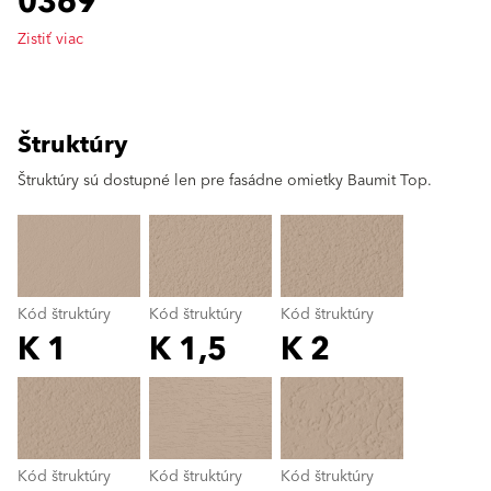
0369
Zistiť viac
Štruktúry
clear
Štruktúry sú dostupné len pre fasádne omietky Baumit Top.
Kód štruktúry
Kód štruktúry
Kód štruktúry
K 1
K 1,5
K 2
Kód štruktúry
color_name
Kód štruktúry
Kód štruktúry
Kód štruktúry