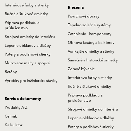
Interiérové farby a stierky
Riešenia
Ručné a štukové omietky
Povrchové úpravy
Príprava podkladu a
Tepelnoizolačné systémy
príslušenstvo
Zateplenie - komponenty
Strojové omietky do interiéru
Obnova fasády a balkónov
Lepenie obkladov a dlažby
Vonkajšie omietky a stierky
Potery a podlahové stierky
Sanačné a historické omietky
Murovacie malty a spojivá
Zdravé bývanie
Betóny
Interiérové farby a stierky
Výrobky pre inžinierske stavby
Ručné a štukové omietky
Príprava podkladu a
Servis a dokumenty
príslušenstvo
Produkty A-Z
Strojové omietky do interiéru
Cenník
Lepenie obkladov a dlažby
Kalkulátor
Potery a podlahové stierky