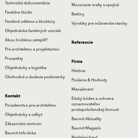
Technická dokumentácia
Murovacie malty a spojivá
Fasádne štúdio
Betóny
Farebné odtiene a štruktúry
Výrobky pre inžinierske stavby
Objednávka farebných vzoriek
Akou hrúbkou zatepliť?
Referencie
Pre architektov a projektantov
Prospekty
Firma
Objednávky a logistika
História
Obchodné a dodacie podmienky
Poslanie & Hodnoty
Manažment
Kontakt
Etický kódex a ochrana
oznamovateľov
Poradenstvo pre architektov
protispoločenskej činnosti
Objednávky a odbyt
Baumit Aktuality
Zákaznícke centrum
Baumit Magazín
Baumit Info-linka
Nadačný fond