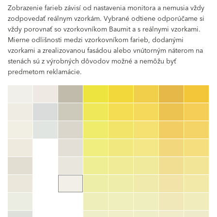
Zobrazenie farieb závisí od nastavenia monitora a nemusia vždy
zodpovedať reálnym vzorkám. Vybrané odtiene odporúčame si
vždy porovnať so vzorkovníkom Baumit a s reálnymi vzorkami.
Mierne odlišnosti medzi vzorkovníkom farieb, dodanými
vzorkami a zrealizovanou fasádou alebo vnútorným náterom na
stenách sú z výrobných dôvodov možné a nemôžu byť
predmetom reklamácie.
clear
Číslo farby
color_name
HEX:
hex_code