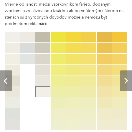
Mierne odlišnosti medzi vzorkovníkom farieb, dodanými
vzorkami a zrealizovanou fasádou alebo vnútorným náterom na
stenách sú z výrobných dôvodov možné a nemôžu byť
predmetom reklamácie.
clear
Číslo farby
color_name
HEX:
hex_code
RGB:
rgb_code
TSR:
tsr_code
HBW:
hbw_code
Zistiť viac