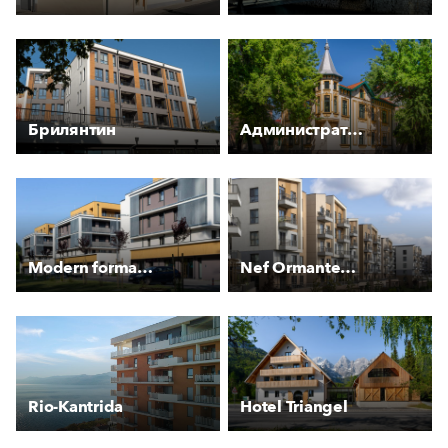
Брилянтин
Административна сграда на “Топливо“ АД
Modern forma és különleges szín
Nef Ormantepe Çekmeköy
Rio-Kantrida
Hotel Triangel