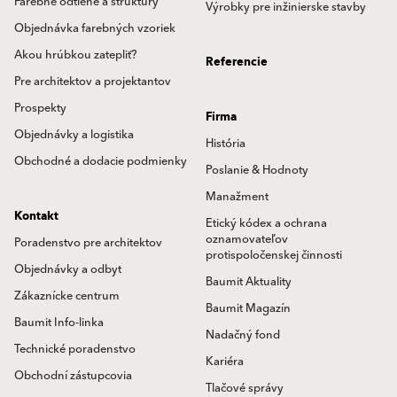
Farebné odtiene a štruktúry
Výrobky pre inžinierske stavby
Objednávka farebných vzoriek
Akou hrúbkou zatepliť?
Referencie
Pre architektov a projektantov
Prospekty
Firma
Objednávky a logistika
História
Obchodné a dodacie podmienky
Poslanie & Hodnoty
Manažment
Kontakt
Etický kódex a ochrana
oznamovateľov
Poradenstvo pre architektov
protispoločenskej činnosti
Objednávky a odbyt
Baumit Aktuality
Zákaznícke centrum
Baumit Magazín
Baumit Info-linka
Nadačný fond
Technické poradenstvo
Kariéra
Obchodní zástupcovia
Tlačové správy