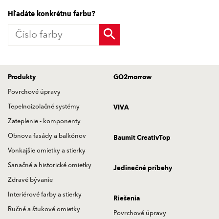
Hľadáte konkrétnu farbu?
Produkty
GO2morrow
Povrchové úpravy
Tepelnoizolačné systémy
VIVA
Zateplenie - komponenty
Obnova fasády a balkónov
Baumit CreativTop
Vonkajšie omietky a stierky
Sanačné a historické omietky
Jedinečné príbehy
Zdravé bývanie
Interiérové farby a stierky
Riešenia
Ručné a štukové omietky
Povrchové úpravy