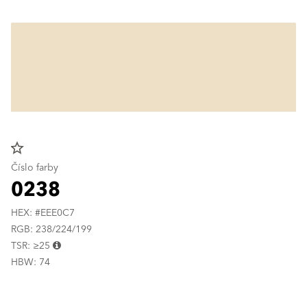
star_border
Číslo farby
0238
HEX: #EEE0C7
RGB: 238/224/199
TSR: ≥25
HBW: 74