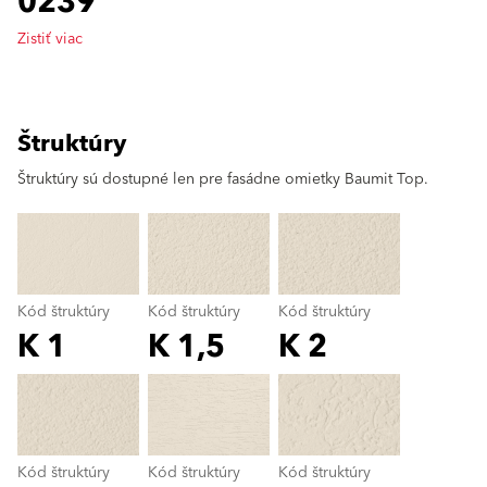
0239
Zistiť viac
Štruktúry
clear
Štruktúry sú dostupné len pre fasádne omietky Baumit Top.
Kód štruktúry
Kód štruktúry
Kód štruktúry
K 1
K 1,5
K 2
Kód štruktúry
color_name
Kód štruktúry
Kód štruktúry
Kód štruktúry