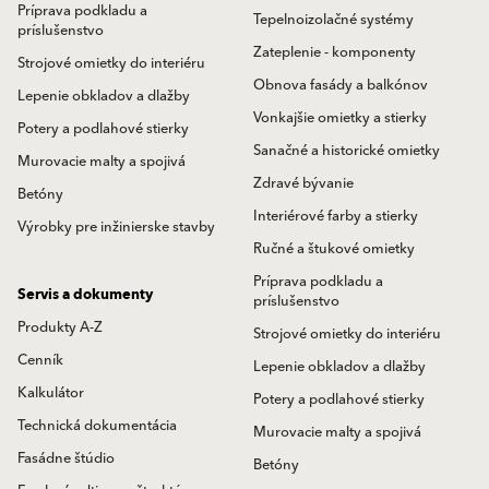
Príprava podkladu a
Tepelnoizolačné systémy
príslušenstvo
Zateplenie - komponenty
Strojové omietky do interiéru
Obnova fasády a balkónov
Lepenie obkladov a dlažby
Vonkajšie omietky a stierky
Potery a podlahové stierky
Sanačné a historické omietky
Murovacie malty a spojivá
Zdravé bývanie
Betóny
Interiérové farby a stierky
Výrobky pre inžinierske stavby
Ručné a štukové omietky
Príprava podkladu a
Servis a dokumenty
príslušenstvo
Produkty A-Z
Strojové omietky do interiéru
Cenník
Lepenie obkladov a dlažby
Kalkulátor
Potery a podlahové stierky
Technická dokumentácia
Murovacie malty a spojivá
Fasádne štúdio
Betóny