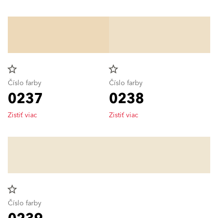
star_border
star_border
Číslo farby
Číslo farby
0237
0238
Zistiť viac
Zistiť viac
star_border
Číslo farby