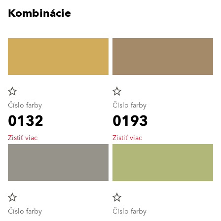
Kombinácie
star_border
star_border
Číslo farby
Číslo farby
0132
0193
Zistiť viac
Zistiť viac
star_border
star_border
Číslo farby
Číslo farby