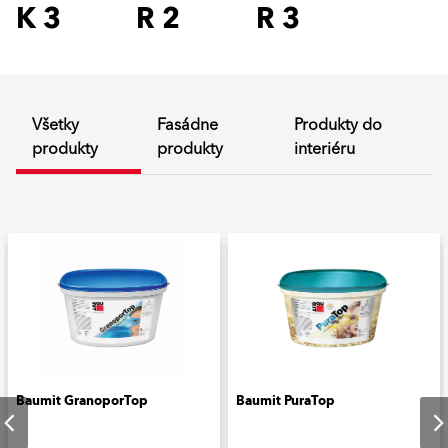
K 3
R 2
R 3
Všetky
Fasádne
Produkty do
produkty
produkty
interiéru
Baumit GranoporTop
Baumit PuraTop