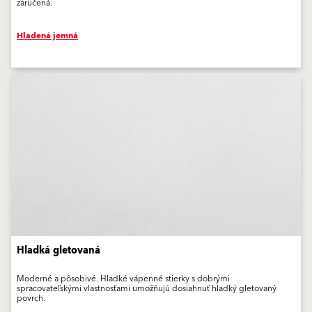
zaručená.
Hladená jemná
Hladká gletovaná
Moderné a pôsobivé. Hladké vápenné stierky s dobrými
spracovateľskými vlastnosťami umožňujú dosiahnuť hladký gletovaný
povrch.