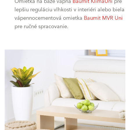
Omietka na báze vápna
Baumit KlimaUni
pre
lepšiu reguláciu vlhkosti v interiéri alebo biela
vápennocementová omietka
Baumit MVR Uni
pre ručné spracovanie.