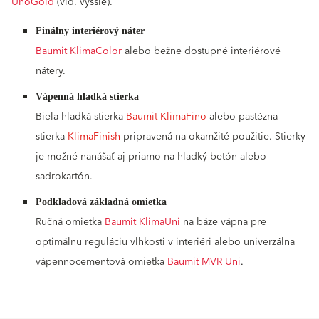
UnoGold
(viď. vyššie).
Finálny interiérový náter
Baumit KlimaColor
alebo bežne dostupné interiérové
nátery.
Vápenná hladká stierka
Biela hladká stierka
Baumit KlimaFino
alebo pastézna
stierka
KlimaFinish
pripravená na okamžité použitie. Stierky
je možné nanášať aj priamo na hladký betón alebo
sadrokartón.
Podkladová základná omietka
Ručná omietka
Baumit KlimaUni
na báze vápna pre
optimálnu reguláciu vlhkosti v interiéri alebo univerzálna
vápennocementová omietka
Bau
mit MVR Uni
.