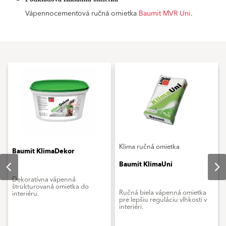
Vápennocementová ručná omietka
Baumit MVR Uni
.
Klima ručná omietka
Baumit KlimaDekor
Baumit KlimaUni
Dekoratívna vápenná
štrukturovaná omietka do
Ručná biela vápenná omietka
interiéru.
pre lepšiu reguláciu vlhkosti v
interiéri.