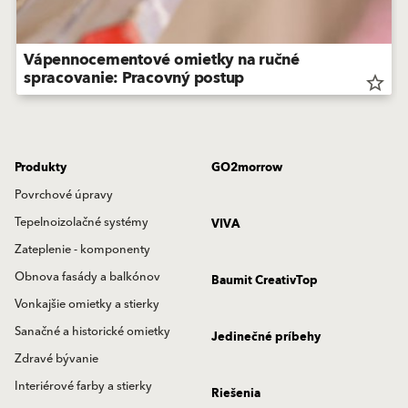
Vápennocementové omietky na ručné
spracovanie: Pracovný postup
star_border
Produkty
GO2morrow
Povrchové úpravy
Tepelnoizolačné systémy
VIVA
Zateplenie - komponenty
Obnova fasády a balkónov
Baumit CreativTop
Vonkajšie omietky a stierky
Sanačné a historické omietky
Jedinečné príbehy
Zdravé bývanie
Interiérové farby a stierky
Riešenia