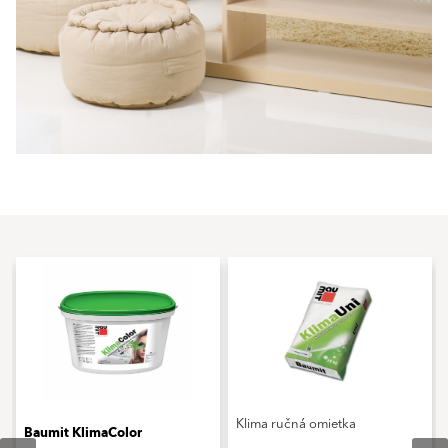
Klima ručná omietka
Baumit KlimaColor