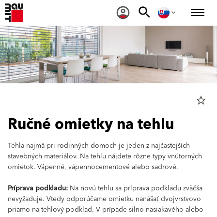
star_border
Ručné omietky na tehlu
Tehla najmä pri rodinných domoch je jeden z najčastejších
stavebných materiálov. Na tehlu nájdete rôzne typy vnútorných
omietok. Vápenné, vápennocementové alebo sadrové.
Príprava podkladu:
Na novú tehlu sa príprava podkladu zväčša
nevyžaduje. Vtedy odporúčame omietku nanášať dvojvrstvovo
priamo na tehlový podklad. V prípade silno nasiakavého alebo