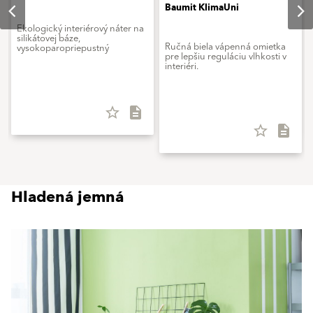
Baumit KlimaUni
Ekologický interiérový náter na
silikátovej báze,
Ručná biela vápenná omietka
vysokoparopriepustný
pre lepšiu reguláciu vlhkosti v
interiéri.
star_border
description
star_border
description
Hladená jemná