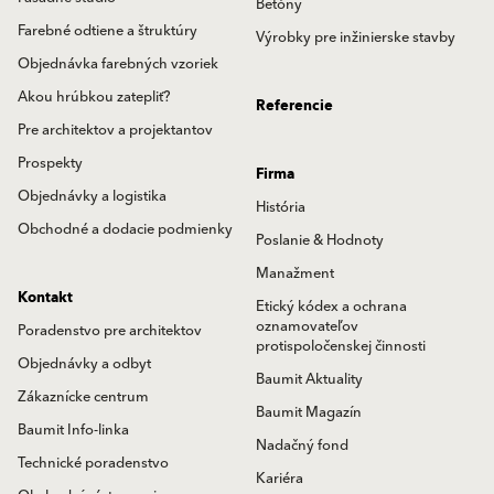
Betóny
Farebné odtiene a štruktúry
Výrobky pre inžinierske stavby
Objednávka farebných vzoriek
Akou hrúbkou zatepliť?
Referencie
Pre architektov a projektantov
Prospekty
Firma
Objednávky a logistika
História
Obchodné a dodacie podmienky
Poslanie & Hodnoty
Manažment
Kontakt
Etický kódex a ochrana
oznamovateľov
Poradenstvo pre architektov
protispoločenskej činnosti
Objednávky a odbyt
Baumit Aktuality
Zákaznícke centrum
Baumit Magazín
Baumit Info-linka
Nadačný fond
Technické poradenstvo
Kariéra