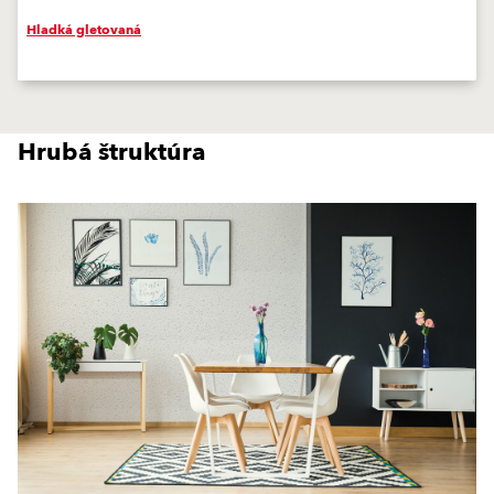
Hladká gletovaná
Hrubá štruktúra