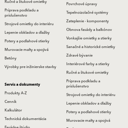
Ručné a štukové omietky
Povrchové úpravy
Príprava podkladu a
Tepelnoizolačné systémy
príslušenstvo
Zateplenie - komponenty
Strojové omietky do interiéru
Obnova fasády a balkónov
Lepenie obkladov a dlažby
Vonkajšie omietky a stierky
Potery a podlahové stierky
Sanačné a historické omietky
Murovacie malty a spojivá
Zdravé bývanie
Betóny
Interiérové farby a stierky
Výrobky pre inžinierske stavby
Ručné a štukové omietky
Príprava podkladu a
Servis a dokumenty
príslušenstvo
Produkty A-Z
Strojové omietky do interiéru
Cenník
Lepenie obkladov a dlažby
Kalkulátor
Potery a podlahové stierky
Technická dokumentácia
Murovacie malty a spojivá
Fasádne štúdio