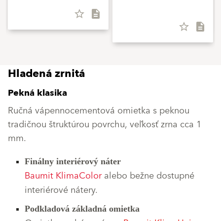
star_border
description
star_border
description
Hladená zrnitá
Pekná klasika
Ručná vápennocementová omietka s peknou
tradičnou štruktúrou povrchu, veľkosť zrna cca 1
mm.
Finálny interiérový náter
Baumit KlimaColor
alebo bežne dostupné
interiérové nátery.
Podkladová základná omietka