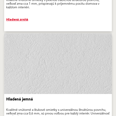
Kvalitné vnútorné omietky s peknou tradičnou štruktúrou povrchu,
veľkosť zrna cca 1 mm, prispievajú k príjemnému pocitu domova v
každom interiéri.
Hladená zrnitá
Hladená jemná
Kvalitné vnútorné a štukové omietky s univerzálnou štruktúrou povrchu,
veľkosť zrna cca 0,6 mm, sú prvou voľbou pre každý interiér. Univerzálnosť