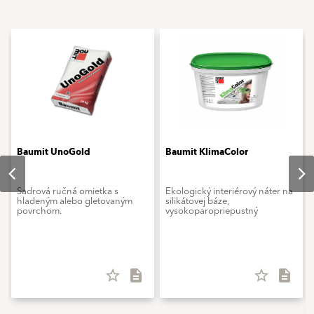
Baumit UnoGold
Baumit KlimaColor
Sadrová ručná omietka s
Ekologický interiérový náter na
hladeným alebo gletovaným
silikátovej báze,
povrchom.
vysokoparopriepustný
star_border
description
star_border
description